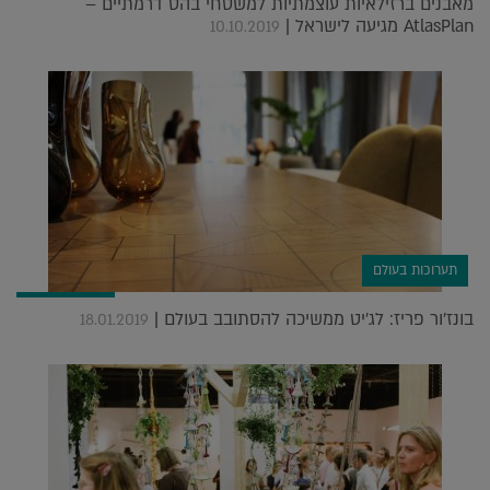
מאבנים ברזילאיות עוצמתיות למשטחי בהט דרמתיים –
AtlasPlan מגיעה לישראל |
10.10.2019
תערוכות בעולם
בונז'ור פריז: לג'יט ממשיכה להסתובב בעולם |
18.01.2019