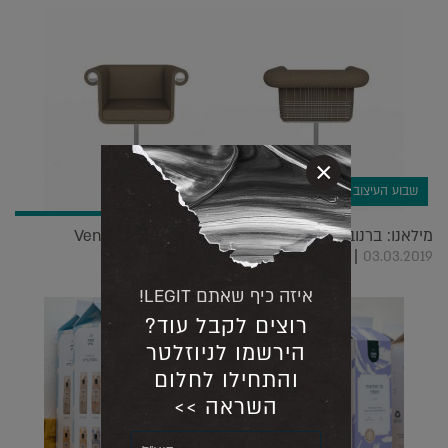
×
שבוע העיצוב במילאנו
מילאנו: ברנוביץ' קרוננברג ישתתפו בתערוכה ב Ventura
Centrale |
03.03.2019
איזה כיף שאתם LEGIT!
רוצים לקבל עוד?
הירשמו לניוזלטר
והתחילו לחלום
השראה >>