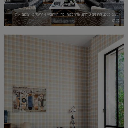
עיצוב פנים: קרן ניב טולדנו, אדריכלות: פרי דוידוביץ אדריכלים, (צילום איתי
בנית)