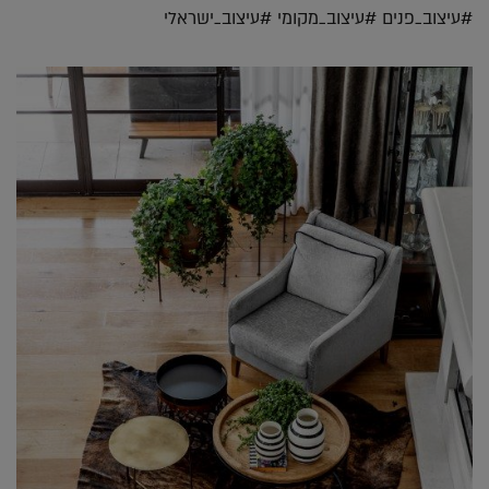
#עיצוב_פנים #עיצוב_מקומי #עיצוב_ישראלי