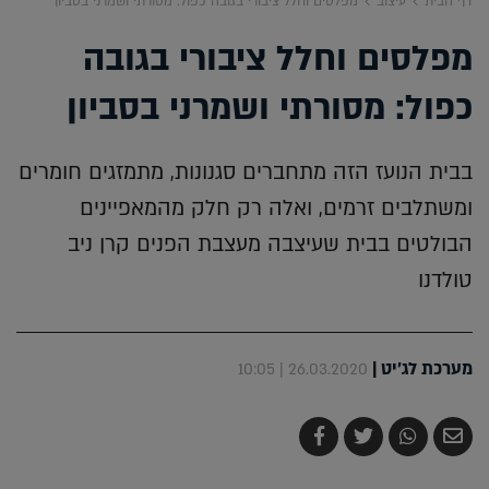
דף הבית
עיצוב
מפלסים וחלל ציבורי בגובה כפול: מסורתי ושמרני בסביון
מפלסים וחלל ציבורי בגובה
כפול: מסורתי ושמרני בסביון
בבית הנועז הזה מתחברים סגנונות, מתמזגים חומרים
ומשתלבים זרמים, ואלה רק חלק מהמאפיינים
הבולטים בבית שעיצבה מעצבת הפנים קרן ניב
טולדנו
מערכת לג'יט
|
26.03.2020 | 10:05
שלח
שתף
צייץ
שתף
בדואר
ב-
ב-
ב-
אלקטרוני
Whatsapp
Twitter
Facebook