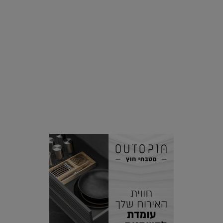
סביבה
הוסיפו לרשימת הדברים שנעשה אחרי: אי פרטי שכולו פארק
מים עתידני |
07.02.2021