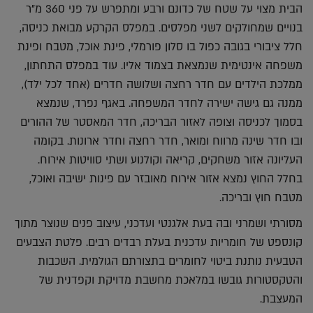
הבית מצוי על שטח של כדונם ורבע ומתפרש על פני 360 מ"ר
בנויים שמחולקים לשני מפלסים. במפלס הקרקע מבואת כניסה,
חלל ציבורי בגובה כפול בו סלון פורמלי, פינת אוכל, מטבח ופינת
משפחה אינטימית שנמצאת בצמוד אליו. עוד במפלס התחתון,
ממלכת הילדים עם חדר רחצה ושלושה חדרים (אחד לכל ילד),
ממנה גם גישה ישירה לחדר המשפחה. באגף נפרד, שנמצא
בסמוך לכניסה וצופה לאזור הבריכה, חדר המאסטר של ההורים
ובו חדר שינה מרווח ומואר, חדר רחצה וחדר ארונות. בקומה
העליונה אזור משחקים, קריאה וקולנוע ושתי סוויטות אירוח.
בחלל החוץ נמצא אזור אירוח מאובזר עם פינות ישיבה ואוכל,
מטבח חוץ ובריכה.
מסורתי ושמרני ובה בעת אלגנטי ועדכני, עיצוב פנים שנוצר מתוך
קונספט של חומריות עדכנית בעלת רבדים רבים. פלטת הצבעים
הטבעית נותנת ביטוי לחומרים בתצורתם הגולמית. השכבות
והטקסטורות גובשו במלאכת מחשבת מדויקת וקפדנית של
המעצבת.