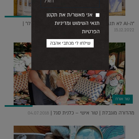
אני מאשר/ת את תקנון
תנאי השימוש ומדיניות
"ה-AI לא תנגוס בתפקיד המעצב, להפך, היא תעזור לו" |
15.12.2022
הפרטיות
טור אורח
מהדורה מוגבלת | טור אישי – כלנית סגל |
04.07.2018