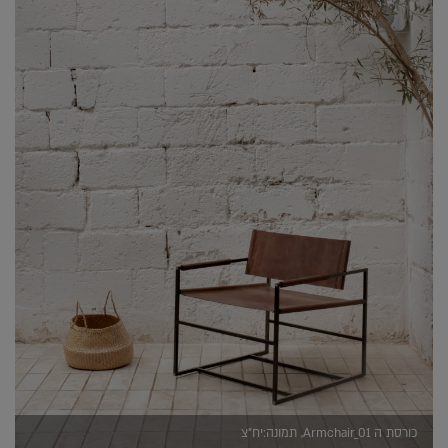
כורסת ה Armchair_01, תמונה:יח"צ