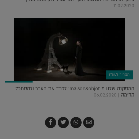
11.02.2020
מסביב לעולם
המסקנה שלנו מ maison&objet: לכבד את העבר ולהסתכל
קדימה |
06.02.2020
שלח
שתף
צייץ
שתף
בדואר
ב-
ב-
ב-
אלקטרוני
Whatsapp
Twitter
Facebook