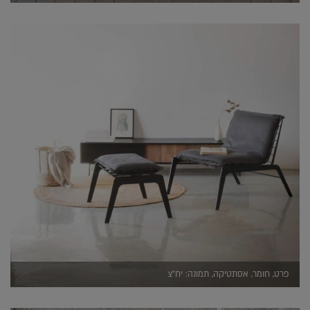
פרט, חומר, אסתטיקה, תמונה: יח"צ