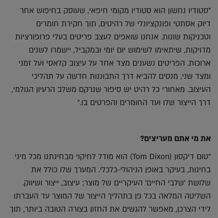
"סטודיו נחשון הוא סטודיו מקומי חיפאי, שעוסק בחיפוש אחר
דיוק אסתטי ופונקציונלי של רהיטים, תוך חקירת חומרים
וטכניקות שונות. אנחנו שואפים לעצב פריטים בעלי פרופורציות
מדויקות, שיתאימו לשימוש יום יומי ובמקביל, יישמרו לשנים
ארוכות. הפריטים נשענים מצד אחד על עיצוב קלאסי ועל זמני
ומצד שני, מנסים להביא דרך התבוננות חדשה על תהליכי
העיצוב. מאחורי כל רהיט יש סיפור שנרקם משלב הרעיון הגולמי,
דרך הייצור שלו ועד החומרים והפרטים בו."
את מי אתם מעריצים?
"טום דיקסון (Tom Dixon) הוא מודל לחיקוי מבחינתנו מכל מיני
בחינות, בעיקר באופן הניהולי-כלכלי. המערך שלו כולל את
שלושת 'שלבי החיים' העיקריים של מוצר; עיצוב, ייצור ושיווק.
השליטה המלאה בכל פן בתהליך הייצור של המוצר עד העברתו
לידי הצרכן, מאפשר להגשים את החזון בצורה הטובה ביותר, תוך