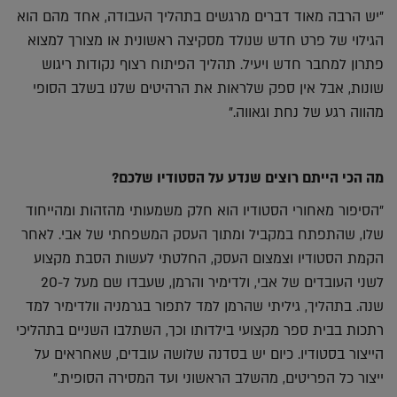
"יש הרבה מאוד דברים מרגשים בתהליך העבודה, אחד מהם הוא
הגילוי של פרט חדש שנולד מסקיצה ראשונית או מצורך למצוא
פתרון למחבר חדש ויעיל. תהליך הפיתוח רצוף נקודות ריגוש
שונות, אבל אין ספק שלראות את הרהיטים שלנו בשלב הסופי
מהווה רגע של נחת וגאווה."
מה הכי הייתם רוצים שנדע על הסטודיו שלכם?
"הסיפור מאחורי הסטודיו הוא חלק משמעותי מהזהות ומהייחוד
שלו, שהתפתח במקביל ומתוך העסק המשפחתי של אבי. לאחר
הקמת הסטודיו וצמצום העסק, החלטתי לעשות הסבת מקצוע
לשני העובדים של אבי, ולדימיר והרמן, שעבדו שם מעל ל-20
שנה. בתהליך, גיליתי שהרמן למד לתפור בגרמניה וולדימיר למד
רתכות בבית ספר מקצועי בילדותו וכך, השתלבו השניים בתהליכי
הייצור בסטודיו. כיום יש בסדנה שלושה עובדים, שאחראים על
ייצור כל הפריטים, מהשלב הראשוני ועד המסירה הסופית."