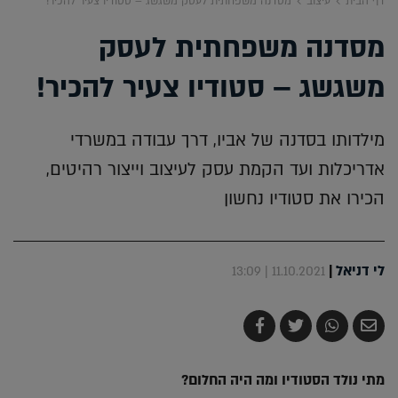
דף הבית
עיצוב
מסדנה משפחתית לעסק משגשג – סטודיו צעיר להכיר!
מסדנה משפחתית לעסק
משגשג – סטודיו צעיר להכיר!
מילדותו בסדנה של אביו, דרך עבודה במשרדי
אדריכלות ועד הקמת עסק לעיצוב וייצור רהיטים,
הכירו את סטודיו נחשון
לי דניאל
|
11.10.2021 | 13:09
שלח
שתף
צייץ
שתף
בדואר
ב-
ב-
ב-
אלקטרוני
Whatsapp
Twitter
Facebook
מתי נולד הסטודיו ומה היה החלום?