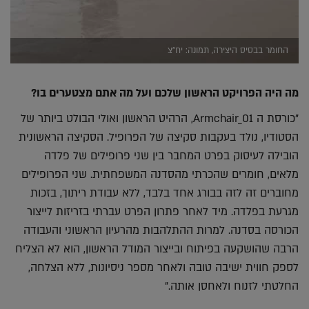
החומר בבסיס היצירה, תמונה: יח"צ
מה היה הפרויקט הראשון שלכם ועל מה אתם מצטערים בו?
"כורסת ה Armchair_01, הרהיט הראשון ואולי הבולט ביותר של
הסטודיו, נולד בעקבות סקיצה של הפרופיל. הסקיצה הראשונית
הובילה לעיסוק בפרט המחבר בין שני פרופילים של פלדה
מלאים, חומרים שהכרתי מהסדנה המשפחתית. שני הפרופילים
מחוברים זה לזה בבורג אחד בלבד, ללא עבודת ריתוך, בזכות
מגרעת בפלדה. מיד לאחר פתרון הפרט עברתי בזריזות לייצור
הכורסה בסדנה. למרות ההתלהבות מהרעיון הראשוני והעבודה
הרבה שהושקעה בפיתוח ובייצור המודל הראשון, הוא לא הצליח
לספק חווית ישיבה טובה ולאחר מספר ניסיונות, ללא הצלחה,
החלטתי לזנוח ולאחסן אותה."