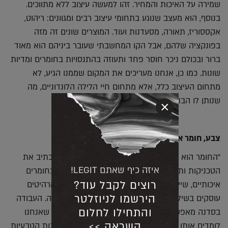
שמירה על האיכות והמחיר. זהו למעשה עיצוב ללא מתווכים.
בנוסף, הוא מעצב שנוגע בתחומי עיצוב רבים ומגוונים: ריהוט,
אקססוריז, תאורה, מסעדנות ועוד. המוצרים שונים זה מזה
בפונקציה שלהם, אבל הקו המחשבתי שעובר ביניהם הוא מאוד
ברור ובכולם ניכר חוסר פחד ותעוזה בהתנסויות בחומרים ומדיות
שונות. כמו כן, אנחנו מעריכים את המקום שממנו הגיע, לא
מתחום העיצוב כלל, אלא מתחום חיי הלילה הלונדוניים, מה
שנותן לו הבנה בעולם 'האמיתי'".
×
צבע, חומר או מהות, מי הכי חשוב ומי הכי פחות?
"החומר הוא בסיס היצירה שלנו, מקור להשראה שמכתיב את
איזה כיף שאתם LEGIT!
הטכניקות ותהליכי הייצור. אנחנו מאמינים בשימוש בחומרים
רוצים לקבל עוד?
איכותיים, שיישארו לאורך שנים ארוכות. מבחינתנו, הרהיטים
הירשמו לניוזלטר
עוסקים בשילוב של חומרים שונים שמחמיאים זה לזה. העבודה
והתחילו לחלום
בסדנה מאפשרת לנו לגעת בצורה ישירה בחומר, כך שאנחנו
השראה >>
לומדים אותו ומתנסים איתו. אנחנו משתמשים בתכונות הטבעיות