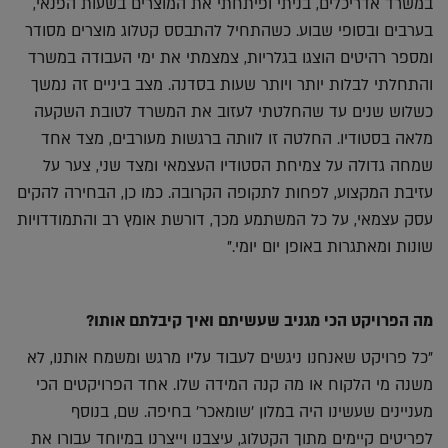
במשרד אדריכלים, בניתי ופיתחתי את המוצרים בשעות הפנאי,
בערבים ובסופי שבוע. כשהתחיל להתבסס קטלוג מוצרים מסודר
ומספר רהיטים הוצגו בגלריות, צמצמתי את ימי העבודה במשרד
והתחלתי לבלות יותר ויותר שעות בסדנה. מצב ביניים זה נמשך
כשלוש שנים עד שהחלטתי לעזוב את המשרד לטובת השקעה
מלאה בסטודיו. החלטה זו לוותה ברגשות מעורבים, מצד אחד
שמחה גדולה על צמיחת הסטודיו העצמאי ומצד שני, צער על
עזיבת המקצוע, לפחות לתקופה הקרובה. כמו כן, הבחירה להקים
עסק עצמאי, על כל המשתמע מכך, דורשת אומץ רב והתמודדויות
שונות ומאתגרות באופן יום יומי."
מה הפרויקט הכי מגניב שעשיתם ואיך קיבלתם אותו?
"כל פרויקט שאנחנו ניגשים לעבוד עליו מרגש ומשמח אותנו, לא
משנה מי הלקוח או מה קנה המידה שלו. אחד הפרויקטים הכי
מעניינים שעשינו היה במלון 'שומאכר' בחיפה. שם, בנוסף
לפריטים קיימים מתוך הקטלוג, עיצבנו וייצרנו במיוחד עבורו את