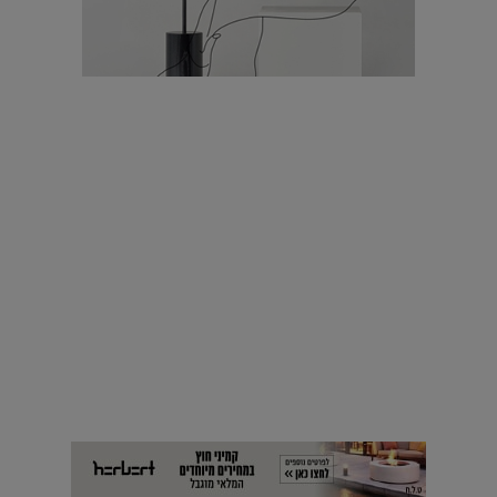
עיצוב עולמי - פריז
כל הדרך משוקולד בזיליקום ועד מוזיאון רודן – האייטם המלא |
04.04.2019