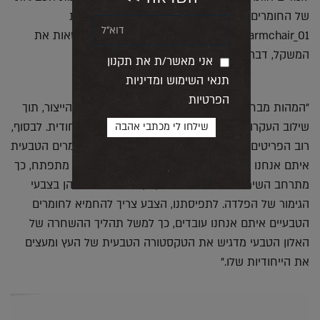
של החומרים, למשל המושב ומשענת הגב של כורסת
armchair_01 עשויות יריעות עור שתומכות בגוף ונושאות את
המשקל, דבר שלא היה מתאפשר בעור מסוג אחר."
אני מאשר/ת את תקנון
תנאי השימוש ומדיניות
הפרטיות
"המהות מבחינתנו היא תולדה של החומר וטכניקות הייצור, תוך
שילוב העקרונות העיצוביים של הסטודיו והשפה הייחודית. לבסוף,
רוב הפריטים של הסטודיו נשענים על צבעוניות החומרים הטבעית
איתם אנחנו עובדים; עץ, מתכת ועור. ככל שהסטודיו מתפתח, כך
מתרחב השימוש בצבעים השונים, הן בסוגי הריפוד והן בצבעי
הגימור של הפלדה. לתפיסתנו, הצבע צריך להחמיא לחומרים
הטבעיים איתם אנחנו עובדים, כך למשל תהליך ההשחרה של
האלון הטבעי מדגיש את הטקסטורה הטבעית של העץ ומעצים
את הייחודיות שלו."