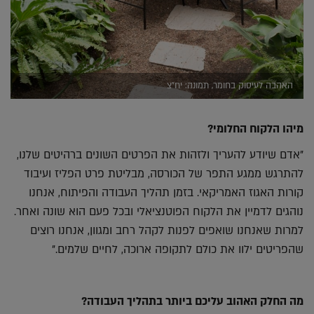
האהבה לעיסוק בחומר, תמונה: יח"צ
מיהו הלקוח החלומי?
"אדם שיודע להעריך ולזהות את הפרטים השונים ברהיטים שלנו,
להתרגש ממגע התפר של הכורסה, מבליטת פרט הפליז ועיבוד
קורות האגוז האמריקאי. בזמן תהליך העבודה והפיתוח, אנחנו
נוהגים לדמיין את הלקוח הפוטנציאלי ובכל פעם הוא שונה ואחר.
למרות שאנחנו שואפים לפנות לקהל רחב ומגוון, אנחנו רוצים
שהפריטים ילוו את כולם לתקופה ארוכה, לחיים שלמים."
מה החלק האהוב עליכם ביותר בתהליך העבודה?