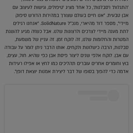
'התגלות' ו'סבלנות', כל אחד מציג 'טיפולים, וגישות לעיצוב עם
אבן טבעית. "אנו חיים בעולם שצורך במהירות הדורש סיפוק
מיידי", מספר דוד מהיארי, מנכ"ל SolidNature. "אנחנו רגילים
לתת מענה מיידי לצרכים ולרצונות שלנו. אבל כשזה מגיע להשגת
המטרות והחלומות שלנו, זה לוקח זמן. זה עניין של משמעת,
סבלנות, הרבה כישלונות ולקחים. אותו הדבר ניתן לומר על עבודה
עם אבן. לוקח אלפי שנים ליצור פיסת אבן כפי שהיא. חול, עצים,
בוץ וחומרים אחרים עוברים תהליכים כמו לחץ או אפילו רעידות
אדמה כדי להפוך בסופו של דבר ליצירת אמנות יוצאת דופן".