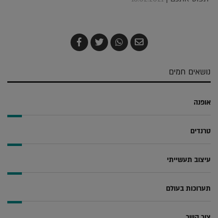
שלח
שתף
צייץ
שתף
בדואר
ב-
ב-
ב-
אלקטרוני
Whatsapp
Twitter
Facebook
נושאים חמים
אופנה
טרנדים
עיצוב תעשייתי
תערוכות בעולם
צור קשר