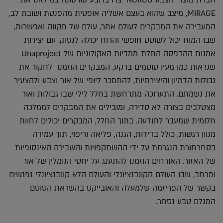
MIRAGE, מיצב שהוא בעצם אשליה אופטית מהפנטת ושובת לב,
המעבירה את המבקרים לעולם אחר, עולם של תקווה ואפשרות,
שבו המוח יכול לשוטט חופשי והרוח יכולה לנסוק. עם יצירות
אמנות ההדפסה התלת-ממדיות האקולוגיות של Unaproject
שנראות כמו מעין טוטמים ברקע, המבקרים הוזמנו לחקור את
גבולות הדמיון והיצירתיות, להתמכר ליופי של אור וצבע ולהצעיר
את נשמתם. התערוכה מתרחשת בחלל לילי שבו גבולות ואור
מצטלבים בצורה לא סדירה, ומובילים את המבקרים לממלכה
חלומית שמעבר לתודעה. בתוך החלל, המבקרים יכולים לחוות
מגוון רגשות, כולל בדידות, הגנה, פליאה וריפוי, תוך עמידה
בסחרחורת הנגרמת על ידי ההשתקפויות והשבירה האינסופיות
של האזור. האורחים הוזמנו להתענג על יחסי הגומלין של אור
ומרחב, שבו העולם הקונבנציונלי והעולם הלא קונבנציונלי נפגשים
בקשר של הפריזמה שלמעלה והאובייקט בהשראת הטוטם
המגלם טבע נסתר.