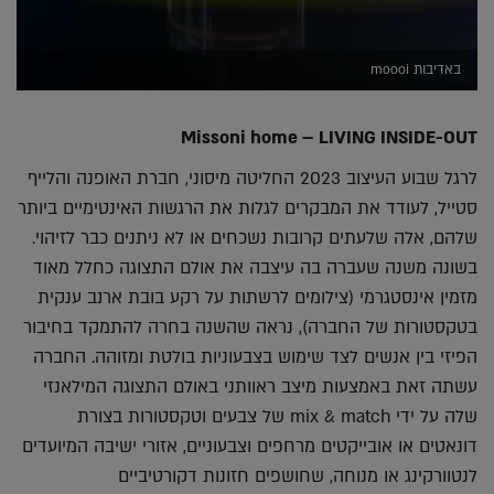
באדיבות moooi
Missoni home
–
LIVING INSIDE-OUT
לרגל שבוע העיצוב 2023 החליטה מיסוני, חברת האופנה והלייף
סטייל, לעודד את המבקרים לגלות את הרגשות האינטימיים ביותר
שלהם, אלה שלעתים קרובות נשכחים או לא ניתנים כבר לזיהוי.
בשונה משנה שעברה בה עיצבה את אולם התצוגה כחלל מאוד
מזמין אינסטגרמי (צילומים לרשתות על רקע בובת ארנב ענקית
בטקסטורות של החברה), נראה שהשנה בחרה להתמקד בחיבור
הפיזי בין אנשים לצד שימוש בצבעוניות בולטת ומזוהה. החברה
עשתה זאת באמצעות מיצב ראוותני באולם התצוגה המילאנזי
שלה על ידי mix & match של צבעים וטקסטורות בצורת
דונאטים או אובייקטים מרחפים וצבעוניים, אזורי ישיבה המיועדים
לנטוורקינג או מנוחה, שחושפים חזונות דקורטיביים