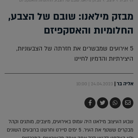
דף הבית
עיצוב
מבזק מילאנו: שובם של הצבע, החלומיות והאסקפיזם
מבזק מילאנו: שובם של הצבע,
החלומיות והאסקפיזם
5 אירועים שמבשרים את חזרתה של הצבעוניות,
היצירתיות והדמיון לחיינו
אליה בר
|
24.04.2023 | 10:00
שלח
שתף
צייץ
שתף
בדואר
ב-
ב-
ב-
אלקטרוני
Whatsapp
Twitter
Facebook
שבוע העיצוב מילאנו היה עמוס באירועים, מיצבים, מותגים וקהל
מבקרים ששטף את העיר. 5 ימים סיירנו וחרשנו ברובעים השונים