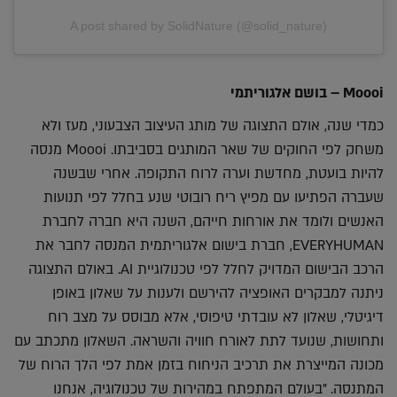
A post shared by SolidNature (@solid_nature)
Moooi
– בושם אלגוריתמי
כמדי שנה, אולם התצוגה של מותג העיצוב הצבעוני, מעז ולא
משחק לפי החוקים של שאר המותגים בסביבתו. Moooi מנסה
להיות בועטת, מחדשת וערה לרוח התקופה. אחרי שבשנה
שעברה הפתיעו עם מפיץ ריח רובוטי שנע בחלל לפי תנועות
האנשים ולומד את אורחות חייהם, השנה היא חברה לחברת
EVERYHUMAN, חברת בישום אלגוריתמית המנסה לחבר את
הרכב הבישום המדויק לחלל לפי טכנולוגיית AI. באולם התצוגה
ניתנה למבקרים האופציה להירשם ולענות על שאלון באופן
דיגיטלי, שאלון לא עובדתי טיפוסי, אלא מבוסס על מצב רוח
ותחושות, שנועד לתת לאורח חוויה והשראה. השאלון מתכתב עם
מכונה המייצרת את תרכיב הניחוח בזמן אמת לפי הלך הרוח של
המתנסה. "בעולם המתפתח במהירות של טכנולוגיה, אנחנו