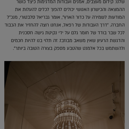
שלנו: קידום מעצבים, אמנים ועבודות המדגימות כיצד כושר
ההמצאה והכישרון האנושי יכולים להפוך לכלים להעלות את
המודעות לשמירה על כדור הארץ", אומר גבריאל סלבטורי, מנכ"ל
החברה. "דרך העבודות של רפאל, אנחנו רוצה להחזיר את הכבוד
לכל שבר בודד של חומר גלם על ידי נקיטת גישה חסכנית
והדגשת הרעיון שאין משאב מבוזבז. זה תלוי בנו להיות חכמים
ולהשתמש בכל אלמנט שהטבע מספק בצורה הטובה ביותר".