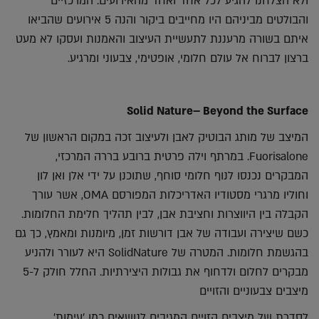
ולא הצלחנו להגיע לכל אחד ואחד מהאירועים. המרכזיים
והבולטים מביניהם היו מחייבים ביקור והנה 5 אירועים שהביאו
איתם בשורה מרעננת לתעשיית העיצוב והאמנות ועסקו לא מעט
ברצון לברוח אל עולם חלומי, אופטימי, צבעוני ומרגיע.
Solid Nature
–
Beyond the Surface
המיצב של מותג הבוטיק לאבן ולעיצוב זכה במקום הראשון של
Fuorisalone. במרתף וילה פרטית ברובע בררה המרכזי,
המבקרים נכנסו לנוף חלומי סוחף, שתוכנן על ידי אלן ואן לון
וחוליו מרגרי מסטודיו האדריכלות המפורסם OMA, אשר עורך
הקבלה בין היווצרות וחציבת אבן, לבין תהליך חלימת החלומות.
כשם שיצירה ועבודה של אבן דורשות זמן, מיומנות ומאמץ, כך גם
בהגשמת חלומות. המטרה של SolidNature היא לעורר ולהניע
מבקרים לחלום ולדחוף את גבולות היצירתיות. החלל חולק ל-5
מיצבים צבעוניים והזויים
לסדרת של מיצבים הזויים המגיבים לנושאים כמו 'עימות',