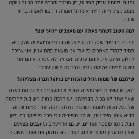
זמנית. לעומת אריק הפשוט, רון מורכב והרבה יותר מכונס ושקט
ממנו. קצת דיווה הייתי אומרת" אומרת דה בווילאקווה בחיוך
שובב.
למה חשוב לשתף פעולה עם מעצבים יידועי שם?
"כי הם חברים" עונה דה בווילאקווה בבדיחות"הגישה שלי, היא
תמיד ללמוד מאחרים כל עוד אני מוצאת בהם עניין. אני צריכה
לחלוק איתם את אותם ערכים ואם אני לא מכירה אותם אני
פשוט מרימה אליהם טלפון ולרב זה פשוט עובד".
שילובם של שמות גדולים הכרחיים בניהול חברה מצליחה?
"לא, יש מוצרים בארטמידה למשל שהמעצבים שלהם הם כאלה
שאף אחד לא מכיר. מבחינתנו, יש הרבה פחות חשיבות לחתימה
של בעל השם לעומת חשיבות גדולה הרבה יותר למוח שהוא
מביא איתו. מצד שני, יש לנו מעצבים זוכי פרס פריצקר כמו ז'אן
נובל, נורמן פוסטר ואחרים. יש גם אדריכלים ומעצבים מצוינים
שאין לנו עניין לעבוד איתם. הסוד הוא לחלוק את אותה תשוקה