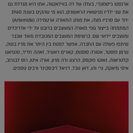
ארנסטו ג'יסמונדי, בעלה של דה בווילאקווה, אתו היא מגדלת גם
את שני ילדיו מנישואיו הראשונים, הוא מי שהקים בשנת 1960
יחד עם סרג'יו מצה, את מותג התאורה ארטמידה
(Artemide)
המתמחה בייצור גופי תאורה המעוצבים ברובם על ידי אדריכלים
ומעצבים יידועי שם. ברשימת המעצבים המכובדת מאוד שכבר
שיתפו פעולה עם החברה, אפשר למנות בין היתר את מריו בוטה,
נורמן פוסטר, אטורה סוסטס, קארים ראשיד, זאהה חדיד, סנטיאגו
קלטראווה, נאוטו פוקסס, הרצוג ודה מרון, אורה איטו, רוס לבגרוב,
איסי מיאקה, נרי והו, ז'אן נובל, דניאל ליבסקינד ורבים נוספים.