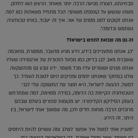
מבחינתנו, הצורה מגיעה הרבה יותר מאוחר. הרעיון הוא לחלוק
משהו שנשען על קונספט משותף. הכל מתחיל משאלות כמו למה
אנחנו זקוקים לסוג מסוים של אור, איך זה יעבוד, באיזו טכנולוגיה
נשתמש וכדומה".
זה גם מה שבאת לחפש בישראל?
"כן. אנחנו מתעניינים בידע, וידע מגיע מהעבר, ממסורת, מחוכמה
שעוברת מאב לבן בדיוק כמו מפעל הזכוכית של ארטמידה שעליו
אנחנו מגנים ושומרים עליו מכל משמר. ידע נובע גם מההשקעה
שלנו במחקר שאנחנו יוזמים ומפיקים היום לטובת העתיד. כך
למשל, ההגעה לישראל, היא תוצר של התשוקה שלי לגבי
הטכנולוגיה הקיימת בה הדומה, במידה מסוימת, למה שמתרחש
בעמק הסיליקון הקליפורני. יש מקומות ספורים בעולם שבהם
מרוכזים הרבה מוחות חדים ולכן, מה שמושך אותי לישראל, בין
היתר, זה הידע.
"מעניין אותי למשל איך אפשר לשלב ומה עשויים להיות היחסים
בין חשמל, אוויר ומים" אומרת דה בווילאקווה הידועה כמי