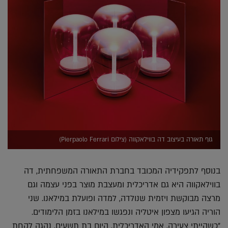
גוף תאורה בעיצוב דה בווילאקווה (צילום Pierpaolo Ferrari)
בנוסף לתפקידיה המכובד בחברת התאורה המשפחתית, דה
בווילאקווה היא גם אדריכלית ומעצבת מוצר בפני עצמה וגם
מרצה מבוקשת ויזמית שנולדה, למדה ופועלת במילאנו. שני
הוריה הגיעו מצפון איטליה ונפגשו במילאנו בזמן הלימודים.
"כשהייתי צעירה, אמי האדריכלית, היום בת תשעים, נהגה לקחת