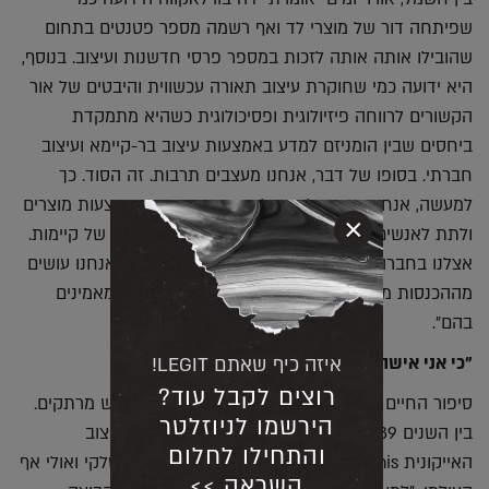
שפיתחה דור של מוצרי לד ואף רשמה מספר פטנטים בתחום
שהובילו אותה אותה לזכות במספר פרסי חדשנות ועיצוב. בנוסף,
היא ידועה כמי שחוקרת עיצוב תאורה עכשווית והיבטים של אור
הקשורים לרווחה פיזיולוגית ופסיכולוגית כשהיא מתמקדת
ביחסים שבין הומניזם למדע באמצעות עיצוב בר-קיימא ועיצוב
חברתי. בסופו של דבר, אנחנו מעצבים תרבות. זה הסוד. כך
למעשה, אנחנו מנסים לחנך ולעצב את העתיד באמצעות מוצרים
×
ולתת לאנשים חיים טובים יותר הנשענים על מונחים של קיימות.
אצלנו בחברה למשל, קבענו מדיניות לפיה הרווח שאנחנו עושים
מההכנסות מושקע חזרה במחקר ובערכים שאנחנו מאמינים
בהם".
"כי אני אישה"
איזה כיף שאתם LEGIT!
רוצים לקבל עוד?
סיפור החיים ושלל העיסוקים של דה בווילאקווה ממש מרתקים.
הירשמו לניוזלטר
בין השנים 1993-1989 היא עמדה בראש קבוצת העיצוב
והתחילו לחלום
האייקונית
Memphis
ששינתה את פני העיצוב האיטלקי ואולי אף
השראה >>