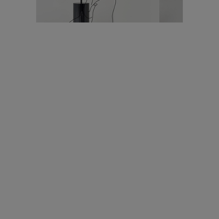
עיצוב עולמי - פריז
כל הדרך משוקולד בזיליקום ועד מוזיאון רודן – האייטם המלא |
04.04.2019