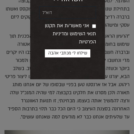
העולמי. "למעשה, בעלי ארנסטו היה חלק ממקימי הקבוצה
בתחילת שנות השמונים. הוא היה חבר של אטורה פוקסס ואשתו
ברברה רדיצ'ה שרצוה להקים את קבוצה אבל היו זקוקים ליזם
עסקי ומישהו שיצוק פנימה אנרגיות ורוח טובה.
אני מאשר/ת את תקנון
תנאי השימוש ומדיניות
"הרעיון הראשוני, היה להציג גישה ושפה עיצובית מהפכנית תוך
הפרטיות
שימוש בחומרים פשוטים. אבל, מהר מאוד, למרות שאטורה
וברברה חשבו שזו תנועה דמוקרטית, הפריטים שעיצבו היו יקרים
מדי ונחשבו לפריטי אספנות. סוסטס רצה להיות אמן ולמכור
ביוקר וכשזה לא בא בקנה אחד עם הקבוצה, הוא עזב. בשלב
הבא, יצרנו עוד שתי קולקציות בעזרת אמנים שהזמנו ליצור פריטי
ריהוט. אבל אז ארנסטו טען בפניי שבסופו של יום אנחנו מותג
תאורה ולכן מסרנו את חלקינו בקבוצה למי שהיה המנכ"ל שלה
ורצה להמשיך אותה בעצמו. מבחינתי, זו תנועת האוונגרד
האחרונה בסצנת העיצוב כי היום הכל כבר תלוי בתרבות הספיד
עד שלעיתים אנחנו כבר לא מודעים למה שאנחנו עושים".