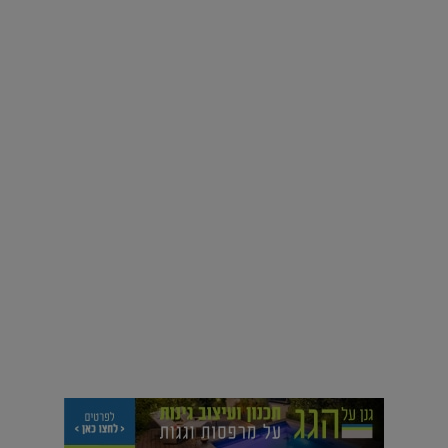
וידאו
צלמי האדריכלות המובילים חושפים מבט אישי בחגיגות שנה
למגזין לג'יט |
17.06.2019
אינסטגרם
רוצים פיד ירוק יותר? 8 חשבונות אינסטגרם שמצאו אהבה