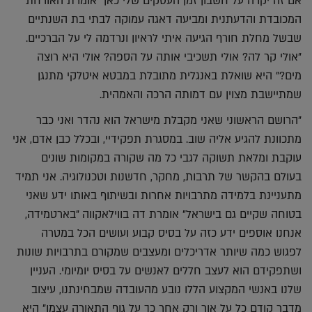
אם זה יקרה על חשבון זמן העסקים שלי כאן" אומרת האורחת
המכובדת והדעתנית ומביעה דאגה עמוקה לבתי בת השנתיים
שבשל מחלת חורף הגיעה איתי לראיון ונרדמה לי על הברכיים.
"אולי קר לה? אולי תשכיבי אותה על הספה? אולי היא רוצה
מים?" היא שואלת באנגלית מתובלת במבטא איטלקי מתנגן
שמתיישבת מצוין עם דמותה הרכה והאמהית.
"הרושם הראשוני שאני מקבלת מישראל הוא נהדר ואני כבר
מתכוונת להגיע אליה שוב. במסגרת תפקידיי, ובכלל כבן אדם, אני
עוקבת ומלאת תשוקה לגבי כל מה שקורה במקומות שונים
בעולם בהקשר של תרבות, מחקר, חדשנות וטכנולוגיה. אני תמיד
מתעניינת בלמידה מתרבויות אחרות ובשיתוף באותו ידע שאני
בטוחה שקיים גם בישראל" אומרת דה בווילאקווה "בארטמידה,
אנחנו אוספים ידע כזה על בסיס קבוע ועושים הכל במטרה
לפגוש כמה שיותר אדריכלים ומעצבים שמקורם בתרבויות שונות
ושתפקידם הוא לעצב חללים לאנשים על בסיס יומיומי. העניין
שלנו באנשי המקצוע הללו נובע מהעובדה שמבחינתנו, עיצוב
מדבר קודם כל על אור ורק אחר כך על גוף התאורה עצמו" היא