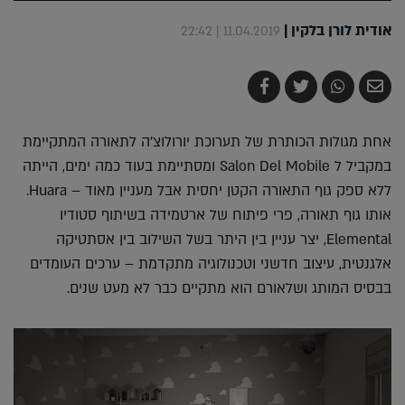
אודית לורן בלקין
|
11.04.2019 | 22:42
שלח
שתף
צייץ
שתף
בדואר
ב-
ב-
ב-
אלקטרוני
Whatsapp
Twitter
Facebook
אחת מגולות הכותרת של תערוכת יורולוצ'ה לתאורה המתקיימת
במקביל ל Salon Del Mobile ומסתיימת בעוד כמה ימים, הייתה
ללא ספק גוף התאורה הקטן יחסית אבל מעניין מאוד – Huara.
אותו גוף תאורה, פרי פיתוח של ארטמידה בשיתוף סטודיו
Elemental, יצר עניין בין היתר בשל השילוב בין אסתטיקה
אלגנטית, עיצוב חדשני וטכנולוגיה מתקדמת – ערכים העומדים
בבסיס המותג ושלאורם הוא מתקיים כבר לא מעט שנים.