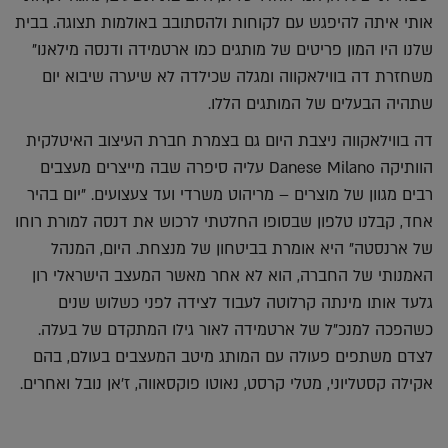
אותי איתה להיפגש עם לקוחות ולהסתובב באולמות תצוגה. בבית
שלנו היו המון פריטים של מותגים כמו ארטמידה ודנסה מילאנו"
משחזרת דה בווילאקווה ומגלה שכילדה לא שיערה שיבוא יום
שתהיה הבעלים של המותגים הללו.
דה בווילאקווה ניצבת היום גם בצמרת חברת העיצוב האיטלקית
הוותיקה
Danese Milano
עליה סיפרה שבה מייצרים מעצבים
רבים מגוון של מוצרים – מריהוט משרדי ועד צעצועים. "יום בהיר
אחד, קבלנו טלפון שבסופו החלטתי לרכוש את דנסה למורת רוחו
של ארנסטה" היא אומרת בביטחון של מנצחת. היום, המנהל
האמנותי של החברה, הוא לא אחר מאשר המעצב הישראלי רון
גלעד אותו מינתה קרלוטה לעבוד לצידה לפני כשלוש שנים
כשהפכה למנכ"ל של ארטמידה לאור גילו המתקדם של בעלה.
לצדם משתפים פעולה עם המותג מיטב המעצבים בעולם, בהם
אקילה קסטליוני, מטלי קרסט, נאוטו פוקסאווה, ז'אן נובל ואחרים.