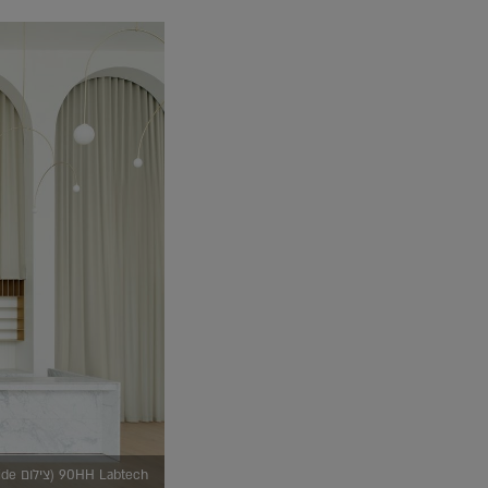
90HH Labtech (צילום henry woide)