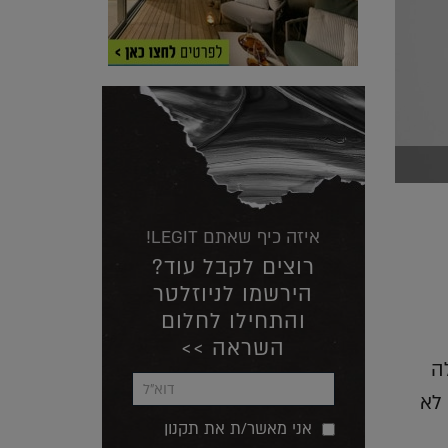
איזה כיף שאתם LEGIT!
רוצים לקבל עוד?
הירשמו לניוזלטר
והתחילו לחלום
השראה >>
ה
 הלונדונית LABTECH והיא לא
אני מאשר/ת את תקנון