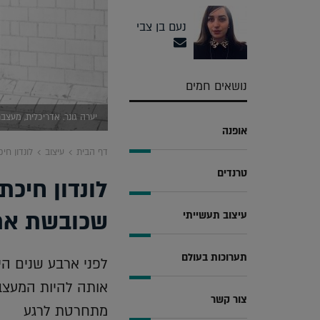
נעם בן צבי
נושאים חמים
יערה גונר. אדריכלית, מעצבת וגם 
אופנה
דף הבית
עיצוב
לונדון ח
טרנדים
לונדון חיכ
שכובשת את 
עיצוב תעשייתי
תערוכות בעולם
לפני ארבע שנים ה
צור קשר
מתחרטת לרגע