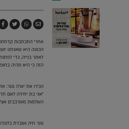
שלח
שתף
צייץ
ש
בדואר
ב-
ב-
ב
אלקטרוני
Whatsapp
witter
k
אחרי התכתבות קדחתנית ב
הכוונה היא שאנחנו יוש
לאתר בנייה, כדי לפתוח
הזה כי היא תהיה בחופש ו
הכירו את יערה גונר: אד
"אני בת יחידה לאם חד 
העולמות מעורבבים אצלי
גונר חיה ועובדת בלונדון בארבע ה