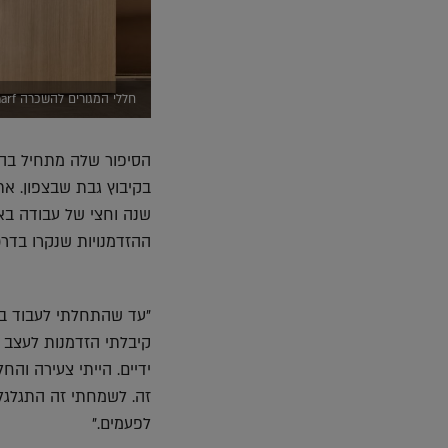
חללי המגורים להשכרה STAY, Hawley Wharf (צילום Henry Woide)
הסיפור שלה מתחיל בה
בקיבוץ גבת שבצפון. את
שנה וחצי של עבודה בא
ההזדמנויות שנקרו בדרכ
ידיים. הייתי צעירה וה
זה. לשמחתי זה התגלגל 
לפעמים."