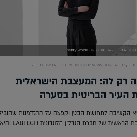
הבת של לאה גונר (צילום henry woide)
יכתה רק לה: המעצבת הישראלית שכובשת את העיר הבריטית בסערה
תה רק לה: המעצבת הישראלית
העיר הבריטית בסערה
יא הקשיבה לתחושת הבטן וקפצה על ההזדמנות שהוביל
אותה להיות המעצבת הראשית של חברת הנדל"ן