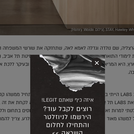
רצליה, שם נולדה וגדלה לאמא לאה, שתחזקה את שורשי המשפחה ה
 לימודי התואר הראשון באדריכלות השלימה באוניברסיטת תל אביב, 
×
רץ, היא המריאה לממלכה הבריטית לטרוף את העולם ובעיקר ללכת א
ה.
"עד שהתחלתי לעבוד ב LABS הייתי במקום מאוד safe בארץ. המעבר הזה התחיל ממשהו ק
איזה כיף שאתם LEGIT!
קיבלתי הזדמנות לעצב את LABS תל אביב והיתה לי תחושת בטן שאני צריכה לקחת את ז
רוצים לקבל עוד?
חלטתי למרות זאת סוג של להפסיק ללמוד ממנטורים מנוסים בתחום ולל
הירשמו לניוזלטר
למשהו מאוד טוב וגדל איתי, התפקיד התרחב, לטוב ולרע. צריך להמר
והתחילו לחלום
השראה >>