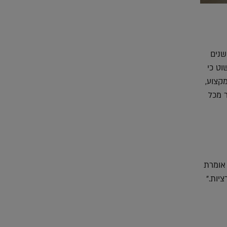
שנים
וט כי
קצוע,
ר מכל
 אומרת