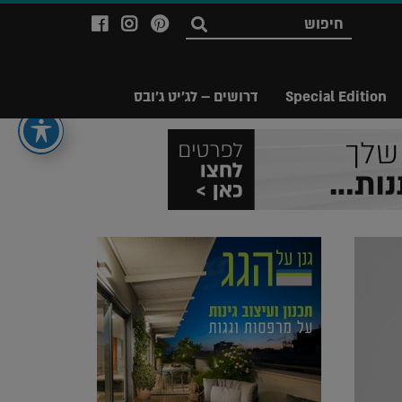
לעמוד
לעמוד
לעמוד
חפש
ה-
ה-
ה-
Facebook
Instagram
Ppinterest
של
של
של
Special Edition
דרושים – לג'יט ג'ובס
מגזין
מגזין
מגזין
לג'יט
לג'יט
לג'יט
Legit
Legit
Legit
Magazine
Magazine
Magazine