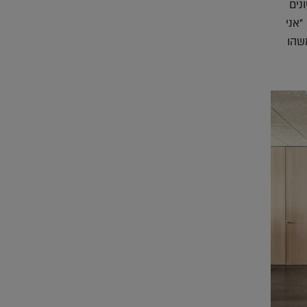
נים
"אני
שהו