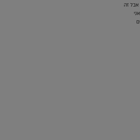
 אבל זה
ני
ם