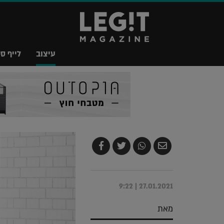
עיצוב
לייף סט
שלח
שתף
צייץ
שתף
בדואר
ב-
ב-
ב-
אלקטרוני
Whatsapp
Twitter
Facebook
27.01.2021 | 9:22
מאת