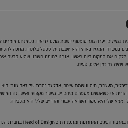
תף
-
Faceboo
T
מיילים, יערה גונר סופסוף יושבת מולנו לריאיון. כשאנחנו אומרים 'מו
בים במשרדי המגזין בארץ והיא יושבת על ספסל בלונדון, מחכה להסע
 ללקוח את המקום ביום ראשון. אנחנו לתומנו חשבנו שהיא קבעה איתנ
יהיה לה זמן אלינו, טעינו.
ריכלית, מעצבת, חיה ונושמת עיצוב, אבל גם "הבת של לאה גונר" היא 
הורית אז כשאנשים מספרים מיהם יש מישור מקצועי ואישי, זה האישי 
, אמא שלי היא מקור השראה עבורי והדרייב שלי." היא מסבירה.
שנים האחרונות ומתפקדת כ Head of Design בחברת הנדל"ן