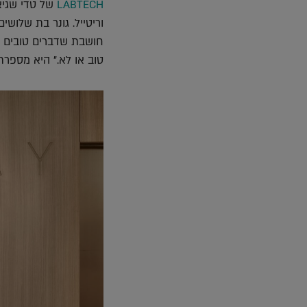
LABTECH
של טדי שגיא.
וריטייל. גונר בת שלושי
חושבת שדברים טובים בח
טוב או לא." היא מספרת