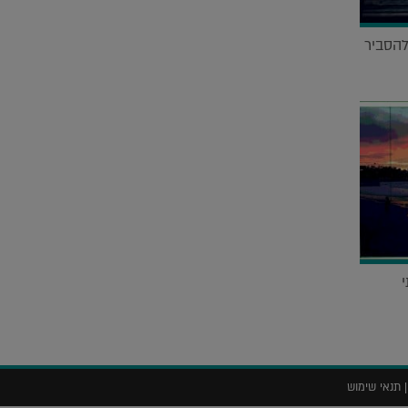
להסביר
י
תנאי שימוש