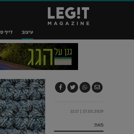
עיצוב
לייף סט
שלח
שתף
צייץ
שתף
בדואר
ב-
ב-
ב-
אלקטרוני
Whatsapp
Twitter
Facebook
27.03.2019 | 11:17
מאת