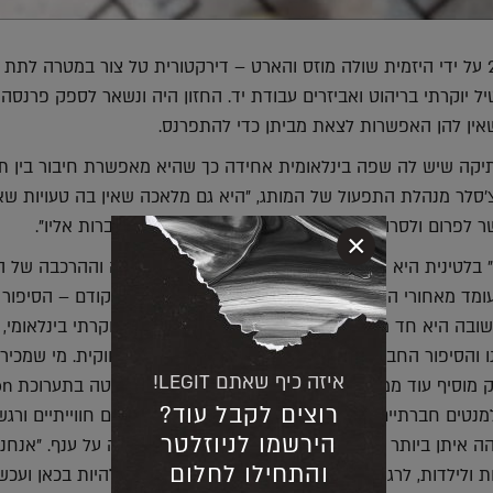
"איוטה" הוקמה ב- 2014 על ידי היזמית שולה מוזס והארט – דירקטורית טל צור במטרה ל
 יוקרתי בריהוט ואביזרים עבודת יד. החזון היה ונשאר לספק פרנסה
שאין להן האפשרות לצאת מביתן כדי להתפרנס.
יקה שיש לה שפה בינלאומית אחידה כך שהיא מאפשרת חיבור בין תר
צ'סלר מנהלת התפעול של המותג, "היא גם מלאכה שאין בה טעויות שא
 לפרום ולסרוג מחדש, זה משהו שאנחנו מאוד מתחברות אליו".
×
 בלטינית היא חלקיק, השם מתייחס גם לאופן הסריגה וההרכבה של ה
עומד מאחורי המיזם. כשאני שואלת את צ'סלר מה בא קודם – הסיפור
ובה היא חד משמעית: "אנחנו קודם כל מותג עיצוב יוקרתי בינלאומי, 
ו והסיפור החברתי לא נמצא בחזית גם לא ברמה השיווקית. מי שמכיר 
איזה כיף שאתם LEGIT!
שומע את הסיפור וזה 
רוצים לקבל עוד?
ף מאלמנטים חברתיים. העיצובים שלהן מתאפיינים באלמנטים חווייתיים ורגש
הירשמו לניוזלטר
 איתן ביותר הוא נדנדה, כמו פעם, כזו שהיתה תלויה על ענף. "אנחנו
והתחילו לחלום
ולילדות, לרגע הזה שבו אפשר לעצור הכל מסביב ולהיות בכאן ועכשי