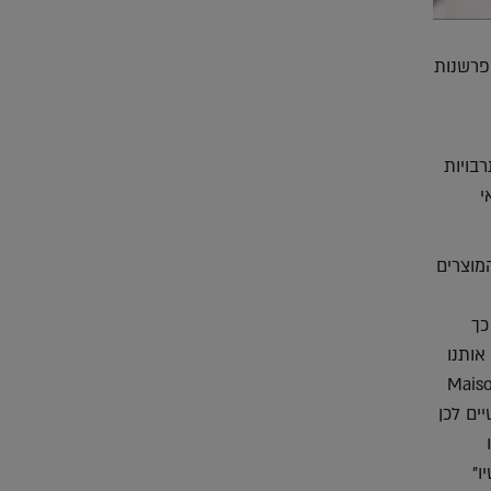
תת פרשנות
בויות
י
מוצרים
כך
אותנו
רק מוסיף עוד ממד לחוויית הרכישה". ואכן הדוכן של איוטה בתערוכת Maison
יים לכן
ו"