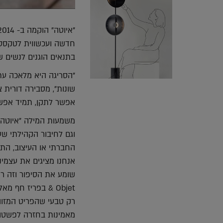
חדשה ועכשווית לטקסטיל
בתנאים הוגנים לנשים 
"הסריגה היא מלאכה עת
שונות", מסבירה דורית 
אפשר לתקן, תמיד אפשר
משמעות המילה "איוטה"
וגם לחיבור הקהילתי ש
החברתי או העיצוב, התש
אנחנו מציגים את עצמינ
& Objet בפריז ח
רק טבעי שהפריט המזוהה
מאמינות בחזרה לפשטות 