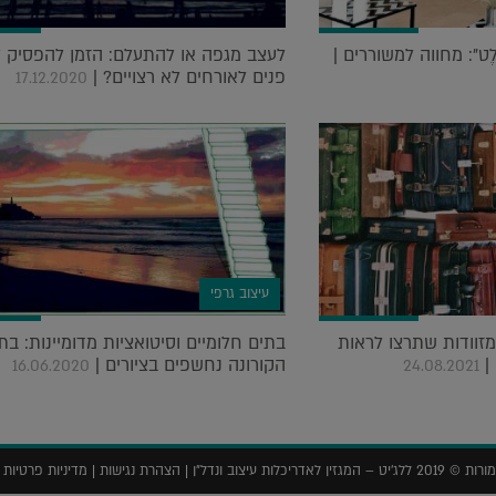
ֹן וָמֶלֶט": מחווה למשוררים |
לעצב מגפה או להתעלם: הזמן להפסיק 
פנים לאורחים לא רצויים? |
17.12.2020
עיצוב גרפי
ו לי בבקשה: 10 המזוודות שתרצו לראות
בתים חלומיים וסיטואציות מדומיינות: בת
|
הקורונה נחשפים בציורים |
16.06.2020
24.08.2021
ן לאדריכלות עיצוב ונדל"ן |
הצהרת נגישות
|
מדיניות פרטיות
|