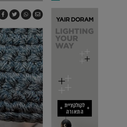
שלח
שתף
צייץ
ש
בדואר
ב-
ב-
ב
אלקטרוני
Whatsapp
witter
k