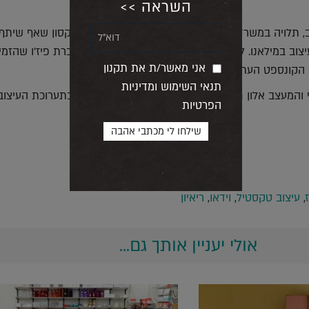
השראה >>
ב, תלויה במשרד החדש של המעצב הבינלאומי טום דיקסון שאף שיתף
וב במילאנו. לאחרונה הושק גם שיתוף פעולה עם חברת פיז'ו שהזמי
אני מאשר/ת את תקנון
 הקונספט העתידני שלה.
תנאי השימוש ומדיניות
המעצב אלון חסון פגשו את צ'סלר בדוכן של איוטה בתערוכת העיצוב
הפרטיות
,
עיצוב טקסטיל
,
וידאו
,
ריאיון
אולי יעניין אותך גם...