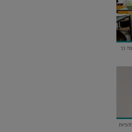
ם? כך
ה פוגשת עיצוב: מסכות 3D יפהפיות