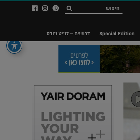
לעמוד
לעמוד
לעמוד
חפש
ה-
ה-
ה-
Facebook
Instagram
Ppinterest
של
של
של
Special Edition
דרושים – לג'יט ג'ובס
מגזין
מגזין
מגזין
לג'יט
לג'יט
לג'יט
Legit
Legit
Legit
Magazine
Magazine
Magazine