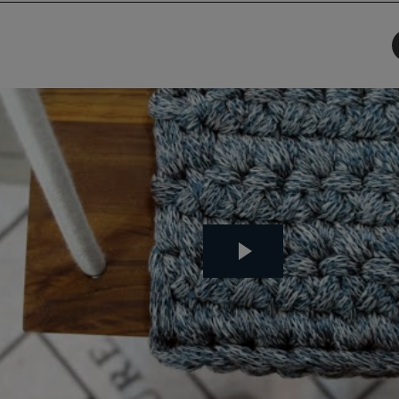
תף
-
Faceboo
T