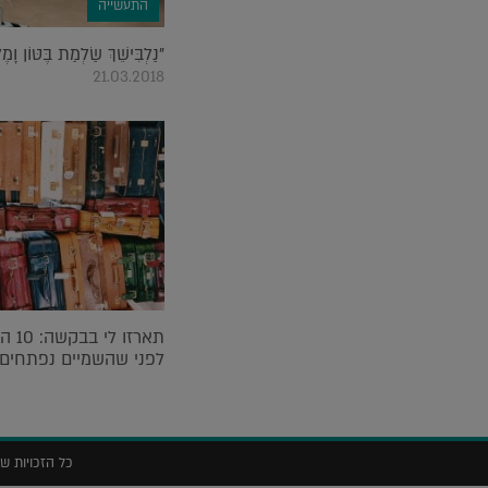
התעשייה
"נַלְבִּישֵׁךְ שַׂלְמַת בֶּטּו
21.03.2018
תארז
לפני שהשמיים נפתחים 
כל הזכויות שמורות © 2019 ללג'יט – המגזי