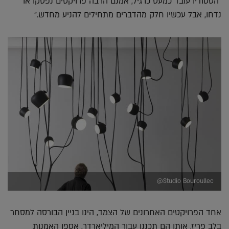
"הסטודיו עובד כמעט כרגיל, אמנם הרבה פרויקטים נפסקו או
נדחו, אבל עכשיו חלק מהדברים מתחילים להניע מחדש."
Studio Bouroullec@
אחד הפרויקטים האחרונים של הצמד, הינו בניין הבורסה למסחר
בלב פריז, אותו הם תכננו עבור המיליארדר, אספן האמנות