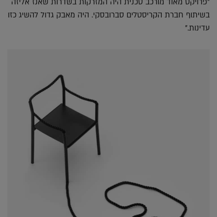
"פרויקט מאוד מורכב טכנית היה המזרקות בשדרות שאנז אליזה
בשיתוף חברת הקריסטלים סברובסקי. היה מאבק גדול להשיג כזו
עדינות."