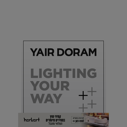
סביבה
הוסיפו לרשימת הדברים שנעשה אחרי: אי פרטי שכולו פארק
מים עתידני |
07.02.2021