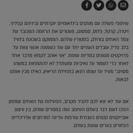
שלח
שתף
צייץ
שתף
בדואר
ב-
ב-
ב-
אלקטרוני
Whatsapp
Twitter
Facebook
שיתופי פעולה עם מותגים בינלאומיים יוקרתיים וביניהם קפליני,
ויטרה, קרטל, פלוס, סמסונג, מעטרים את הרזומה המכובד של
צמד האחים בורולק. בסטודיו שלהם, הממוקם בשכונת בלוויל
בלב פריז, עובדים השניים יחד עם עוד כשמונה אנשי צוות על
פרויקטים מגוונים במדיות שונות. "אני אוהב לקפוץ מדבר אחד
לאחר כדי לשמור על נאיביות ומשתדל לא להתמחות במשהו
מסוים." מעיד על עצמו רונאן בתחילת הריאיון, כאילו מכין אותנו
לבאות.
אם עוד לא יצא לכם להכיר מקרוב, הפעילות של האחים שמזמן
הפכו לשם דבר בעולם העיצוב נעה בממדים שונים, בין עיצוב
אובייקטים קטנים כעבודת צורפות עדינה למרחבים אדריכליים
הפזורים בערים שונות בעולם.