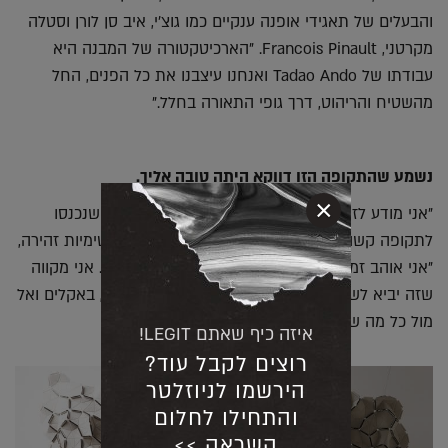
והבעלים של תאגידי אופנה ענקיים כמו גוצ'י, איב סן לורן וסטלה
מקרטני, Francois Pinault. "הארכיטקטורה של המבנה היא
עבודתו של Tadao Ando ואנחנו עיצבנו את כל הפנים, החל
מהשטיח והריהוט, דרך גופי התאורה בחלל."
נשמע שהתקופה הזו דווקא היתה טובה אליך.
×
"אני מודע לזה שיש לי מזל גדול ושיש הרבה אנשים שנכנסו
לתקופה קשה, מורכבת ומדכאת." הוא מסביר באופטימיות זהירה,
"אני אוהב זמני משבר, זו אפשרות לאתגר את עצמך. אני מקווה
שזה יביא לשינוי רדיקלי בעתיד החברה, באדריכלות, באקלים ואל
מול כל מה שאנחנו ניצבים כעת."
איזה כיף שאתם LEGIT!
רוצים לקבל עוד?
הירשמו לניוזלטר
והתחילו לחלום
השראה >>