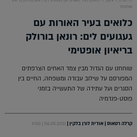
דף הבית
עיצוב
כלואים בעיר האורות עם געגועים לים: רונאן בורולק בריאיון
אופטימי
כלואים בעיר האורות עם
געגועים לים: רונאן בורולק
בריאיון אופטימי
שוחחנו עם הגדול מבין צמד האחים הצרפתים
המפורסם על שילוב עבודה ומשפחה, החיים בין
הסגרים ועל עתידה של התעשייה בזמני
פוסט-פנדמיה
קרלה רטאוס
|
אודית לורן בלקין
|
06.05.2021 | 9:00