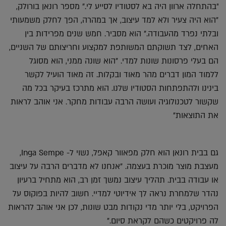
"בהתחלה ארוון היה בא לסטודיו לסייע לי." מספר רונאן בורולק,
"הוא היה צעיר ולא למד עיצוב, אך במהרה, הפך לחלק משמעותי
ובלתי נפרד מהעבודה." הוא מסביר. חמש שנים מפרידות בין
האחים, לצד תשוקתם המשותפת למקצוע וחריצותם של השניים,
הם בעלי פרסונות שונות למדי. "הוא שונה ממני, הוא מסוגל
ללמוד המון דברים מהר מאוד ובקלות. זה מאוד הועיל לקשר
בינינו ולהתפתחות הסטודיו שלנו. הוא מתרכז בעיקר בכל מה
שקשור לטכנולוגיה ועושה הרבה עבודות מחקר. אני אוהב לראות
את התוצאות"
גם בבית רונאן הוא חלק מפאוור קאפל, נשוי ל- Inga Sempe,
מעצבת מוצר מוכרת בעצמה. "אנחנו לא מדברים הרבה על עיצוב
או עבודה בבית. תהליך עיצוב נמשך זמן רב, הוא מתחיל ברעיון
נהדר שלמחרת נראה לך אידיוטי למדיי. חשוב להיות בפוקוס על
הפרויקט, בלי יותר מדי נקודות מבט שונות, לכן אני אוהב להראות
לה פרויקטים כשהם לקראת סיום."