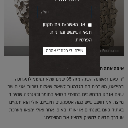
אני מאשר/ת את תקנון
תנאי השימוש ומדיניות
הפרטיות
Studio Bouroullec@
איפה אתה חושב שנראה את השינוי?
"זו פעם ראשונה השנה מזה 35 שנים שלא נסעתי לתערוכה
במילאנו, משברים הם הזדמנות לשאול שאלות טובות. אני חושב
שאם אנחנו מתחשבים בתוצרי הלוואי בחומר ובאנרגיה שהיריד
מייצר, אני חושב שיש כמה אספקטים חיוביים. אולי הוא יתקיים
בעתיד פעם בשנתיים או יאורגן באופן אחר ואולי ימצאו מערכת
או דרך חדשה להשיק ולהציג את המוצרים."