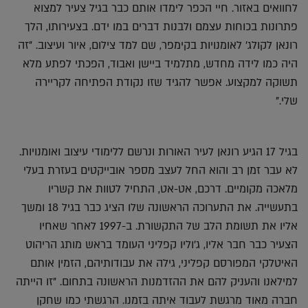
לחוואים באזור. חיי הכפר לימדו אותם כבר בגיל צעיר למצוא
פתרונות בכוחות עצמם ולבנות דברים במו ידם. בצעירותו, הלך
רונאן לקולג' לאומנויות בקימפר, שם למד צילום, איור ועיצוב. "זה
היה כמו לידה מחדש, מתלמיד ביישן ואבוד, הפכתי לפתע מלא
תשוקה למקצוע. אפשר להגיד שזו נקודת הפתיחה לקריירה
שלי."
בגיל 17 הגיע רונאן לעיר האורות ונרשם ללימודי עיצוב ואומנויות.
לא עבר זמן רב והוא החל לעצב מספר אובייקטים בעזרת בעלי
מלאכה מקומיים. דרכם, אט-אט, התחיל לטוות את קשריו
בתעשייה. את התערוכה הראשונה שלו הציג כבר בגיל 18 ומשך
אליו את תשומת הלב של התקשורת. ב-1997 לאחר שאחיו
הצעיר כבר חבר אליו, ג'וליו קפליני העומד בראש מותג הריהוט
האיטלקי המפורסם קפליני, גילה את עבודותיהם, הזמין אותם
למילאנו והעניק להם את ההזדמנות הראשונה בתחום. "זו הייתה
חברה מאוד מרגשת לעבוד איתה בזמנו. הרגשתי כמו שחקן