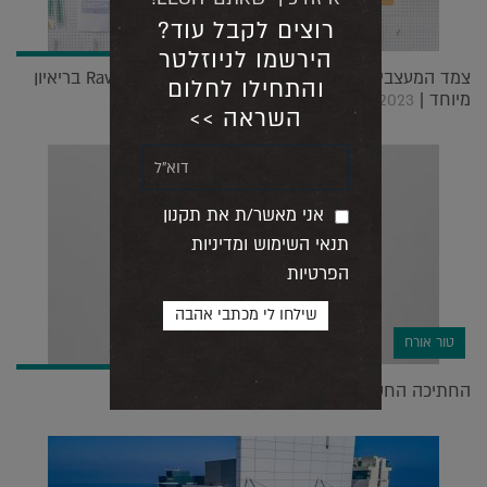
רוצים לקבל עוד?
הירשמו לניוזלטר
צמד המעצבים הישראלים המצליח בלונדון Raw Edges בריאיון
והתחילו לחלום
מיוחד |
03.10.2023
השראה >>
אני מאשר/ת את תקנון
תנאי השימוש ומדיניות
הפרטיות
טור אורח
החתיכה החסרה | טור אישי: רחל סלע |
07.01.2019