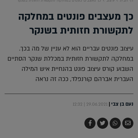
דף הבית
עיצוב
כך מעצבים פונטים במחלקה לתקשורת חזותית בשנקר
כך מעצבים פונטים במחלקה
לתקשורת חזותית בשנקר
עיצוב פונטים עבריים הוא לא עניין של מה בכך.
במחלקה לתקשורת חזותית במכללת שנקר הסתיים
השבוע קורס עיצוב פונט בהנחיית איש המילה
העברית אברהם קורנפלד, ככה זה נראה
נעם בן צבי
|
29.06.2021 | 12:32
שלח
שתף
צייץ
שתף
בדואר
ב-
ב-
ב-
אלקטרוני
Whatsapp
Twitter
Facebook