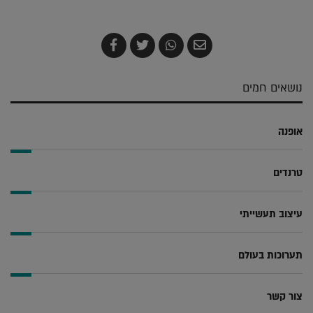
שלח
שתף
צייץ
שתף
בדואר
ב-
ב-
ב-
אלקטרוני
Whatsapp
Twitter
Facebook
נושאים חמים
אופנה
טרנדים
עיצוב תעשייתי
תערוכות בעולם
צור קשר