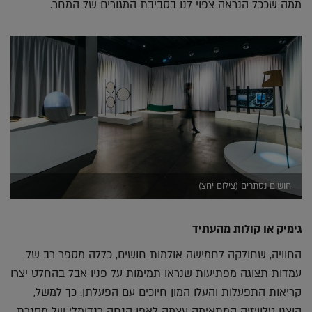
ממה שככל הנראה צפוי לנו בסביבת המגורים של המחר.
חושים נסתרים (צילום יחצ)
גימיק או קולות מהעתיד
החוויה, שחולקה לחמישה אולמות חושים, כללה מספר רב של
עמדות תצוגה מפתיעות שנראו תמימות על פניו אבל בהחלט יצרו
קריאות התפעלות והעלו המון חיוכים עם הפעלתן. כך למשל,
הוצגו טלוויזיה המתאימה עצמה לאפן הנחה רנדומלי של מסגרת