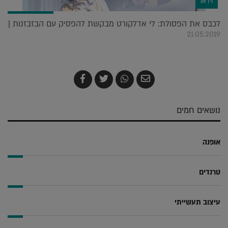
וידאו
לכבס את הפסולת: לי אדלקורט מבקשת להפסיק עם הבזבזנות |
21.05.2019
שלח
שתף
צייץ
שתף
בדואר
ב-
ב-
ב-
אלקטרוני
Whatsapp
Twitter
Facebook
נושאים חמים
אופנה
טרנדים
עיצוב תעשייתי