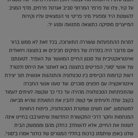
על קיר, צלו של פרפר המרחף סביב אגרטל פרחים, מדף המגיב
להושטת היד ומפעיל מיני פריטי נוי הנמצאים עליו וקירות
המייצרים מוסיקה כתוצאה מתנועה ומגע יד.
למרות ההתפעלות שעוררה התערוכה, בכל זאת לא ממש ברור
אם מדובר היה בסדרה של גימיקים חביבים או בתצוגה ויזואלית
ואינטראקטיבית של סגנון החיים המועשר של העתיד. לטענתם
של אנשי 'סוני', הפריטים בתצוגה באו לאתגר את היחס ולנטרל
דעות קדומות הקיימים בין טכנולוגיה והתנהגות אנושית תוך יצירת
אינטראקציה עם חפצים מוכרים. עוד טענו אנשי החברה
שהתפתחות הטכנולוגיה מהירה עד כדי כך שקשה לעיתים לעמוד
בקצב שלה ולעיתים אף קשה להבין את התועלת שהיא מביאה
למשתמש. "אנו חשים שמטרת הטכנולוגיה, פיתוח החוויות
המנחמות וחקר דרכי התקשורת החדשות שיתערבבו בחיינו אינה
לשנות את החיים, אלא להשתלב כחלק מהם ומממשק הבית
שלנו באפן שיתמזג ברכות בחללי המגורים של כולנו" אמרו ב'סוני'.