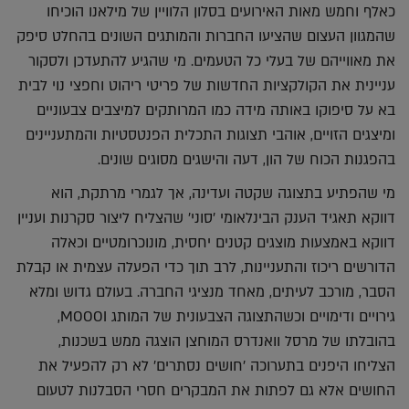
כאלף וחמש מאות האירועים בסלון הלוויין של מילאנו הוכיחו
שהמגוון העצום שהציעו החברות והמותגים השונים בהחלט סיפק
את מאווייהם של בעלי כל הטעמים. מי שהגיע להתעדכן ולסקור
עניינית את הקולקציות החדשות של פריטי ריהוט וחפצי נוי לבית
בא על סיפוקו באותה מידה כמו המרותקים למיצבים צבעוניים
ומיצגים הזויים, אוהבי תצוגות התכלית הפנטסטיות והמתעניינים
בהפגנות הכוח של הון, דעה והישגים מסוגים שונים.
מי שהפתיע בתצוגה שקטה ועדינה, אך לגמרי מרתקת, הוא
דווקא תאגיד הענק הבינלאומי 'סוני' שהצליח ליצור סקרנות ועניין
דווקא באמצעות מוצגים קטנים יחסית, מונוכרומטיים וכאלה
הדורשים ריכוז והתעניינות, לרב תוך כדי הפעלה עצמית או קבלת
הסבר, מורכב לעיתים, מאחד מנציגי החברה. בעולם גדוש ומלא
גירויים ודימויים וכשהתצוגה הצבעונית של המותג MOOOI,
בהובלתו של מרסל וואנדרס המוחצן הוצגה ממש בשכנות,
הצליחו היפנים בתערוכה 'חושים נסתרים' לא רק להפעיל את
החושים אלא גם לפתות את המבקרים חסרי הסבלנות לטעום