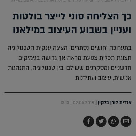
דף הבית
עיצוב
כך הצליחה סוני לייצר בולטות ועניין בשבוע העיצוב במילאנו
כך הצליחה סוני לייצר בולטות
ועניין בשבוע העיצוב במילאנו
בתערוכה 'חושים נסתרים' הציגה ענקית הטכנולוגיה
תצוגת תכלית צנועת מראה אך גדושה בגימיקים
חדשניים ומסקרנים ששילבו בין טכנולוגיה, התנהגות
אנושית, עיצוב ועתידנות
אודית לורן בלקין
|
02.05.2018 | 13:13
שלח
שתף
צייץ
שתף
בדואר
ב-
ב-
ב-
אלקטרוני
Whatsapp
Twitter
Facebook