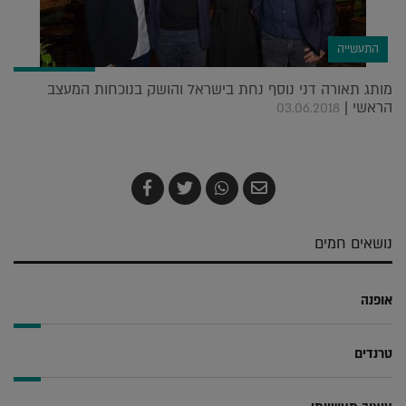
התעשייה
מותג תאורה דני נוסף נחת בישראל והושק בנוכחות המעצב
הראשי |
03.06.2018
שלח
שתף
צייץ
שתף
בדואר
ב-
ב-
ב-
אלקטרוני
Whatsapp
Twitter
Facebook
נושאים חמים
אופנה
טרנדים