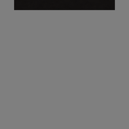
על העושר והכוח שבצבע: ריאיון עם המעצבת בטאן לורה ווד |
23.02.2026