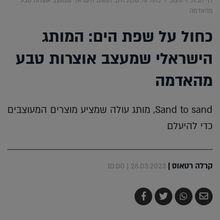
דף הבית
עיצוב
כחול על שפת הים: המותג הישראלי שמעצב אוצרות טבע
מהאדמה
כחול על שפת הים: המותג
הישראלי שמעצב אוצרות טבע
מהאדמה
Sand to sand, מותג עולה שמציע מוצרים המעוצבים
כדי להיעלם
קרלה רטאוס
|
28.03.2023 | 10:00
שלח
שתף
צייץ
שתף
בדואר
ב-
ב-
ב-
אלקטרוני
Whatsapp
Twitter
Facebook