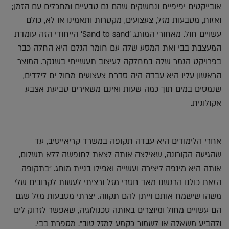
אובייקטים יפיפיים ונחשקים שהם גם טבעיים ומתכלים עם הזמן;
ואזות, מטבעות מזל, צעצועים, מקטרות ותאמינו או לא, כולם
עשויים חול. מאחורי המותג 'Sand to sand' הייחודי הזה עומדת
המעצבת בבי ואת המסע שלה עם חומר הגלם היא החלה כבר
בפרויקט הגמר שלה במחלקה לעיצוב תעשייתי בשנקר. המוצר
הראשון עליו היא עבדה היה סדרת צעצועים מחול ים לילדים,
שנמסים במים תוך כמה שעות ואינם משאירים טביעת אצבע
אקולוגית.
אחרי הלימודים היא עבדה תקופה במשרד קריאייטיב, עד
שהגיעה הקורונה, שאילצה אותה לצאת לחופשה ללא תשלום,
אותה היא מינפה ליצירה ועשייה ואפילו בניית מותג. "בתקופה
הזאת כולנו הרגשנו מאד חסרי מזל ורציתי לעשות לקרובים שלי
משהו שישמח אותם וייתן להם תקווה. יצרתי מטבעות מזל שגם
הם עשויים מחול ומיוצרים באותה טכנולוגיה, שאפשר לזרוק לים
ולהביע משאלה או לשמור כקמע למזל טוב". מספרת בבי.