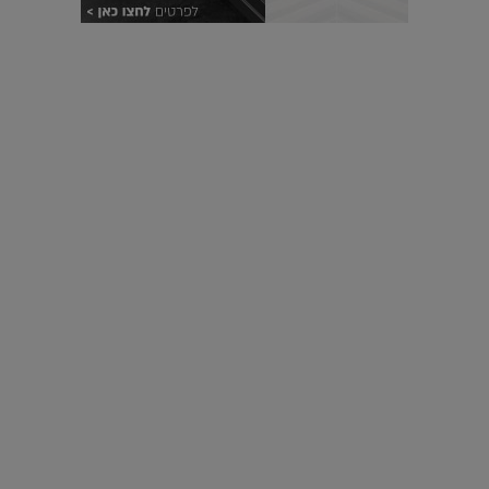
עיצוב עולמי - פריז
כל הדרך משוקולד בזיליקום ועד מוזיאון רודן – האייטם המלא |
04.04.2019