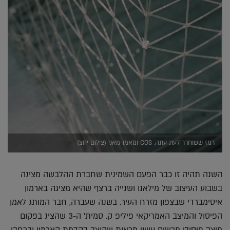
רמז ששוחרר לעת עתה, COS ומאמו-מאני (צילום יחצ)
השנה תהיה זו כבר הפעם השמינית שחברת ההלבשה מציגה
בשבוע העיצוב של מילאנו ושנייה ברצף שהיא מציגה בארמון
איסימברדי שבצפון מזרח העיר. בשנה שעברה, חבר המותג לאמן
הפיסול והמיצב האמריקאי פיליפ ק. סמית' ה-3 שהציג בפקום