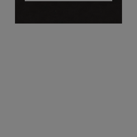
על העושר והכוח שבצבע: ריאיון עם המעצבת בטאן לורה ווד |
23.02.2026