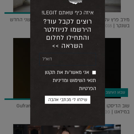
איזה כיף שאתם LEGIT!
מירב פרץ על מחשבת עיצוב, בינתחומיות והתואר השני החדש
רוצים לקבל עוד?
בשנקר |
18.10.2018
הירשמו לניוזלטר
והתחילו לחלום
השראה >>
אני מאשר/ת את תקנון
תנאי השימוש ומדיניות
הפרטיות
שבוע העיצוב במילאנו
שוב הדיסקו כאן? זה זמן טוב להיזכר בפרויקט של Gufram
במילאנו |
20.04.2020