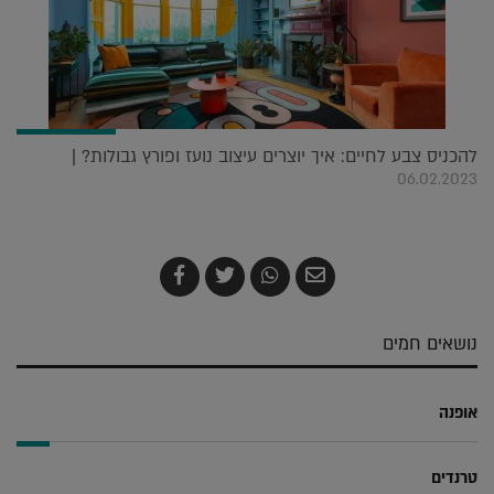
להכניס צבע לחיים: איך יוצרים עיצוב נועז ופורץ גבולות? |
06.02.2023
שלח
שתף
צייץ
שתף
בדואר
ב-
ב-
ב-
אלקטרוני
Whatsapp
Twitter
Facebook
נושאים חמים
אופנה
טרנדים