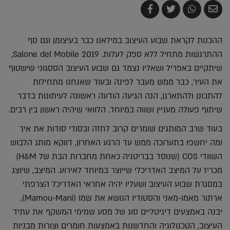
שלח
שתף
צייץ
שתף
בדואר
ב-
ב-
ב-
אלקטרוני
Whatsapp
Twitter
Facebook
ההכנות לקראת שבוע העיצוב במילאנו כבר בעיצומן וגם סף
ההתרגשות מתחיל ללא ספק לעלות. Salone del Mobile 2019,
שיתקיים באפריל ושאליו נצמד גם שבוע העיצוב הססגוני שישטוף
את העיר, כבר ממש מעבר לפינה ובעוד שאנחנו מתחילות
להתכונן ולהתארגן, הנה הגיעה הודעה ראשונה לעיתונות בדבר
שיתוף פעולה מעניין ושווה במיוחד. הלוואי שיהיה ראשון בין רבים.
בעוד שרב המותגים שומרים קרוב לחזה ובסודי סודות את איך
ומה יחשפו בתערוכה ממש עד הרגע האחרון, דווקא מותג הלבוש
השוודי COS (שנוסד בבריטניה כאחת מחברות הבת של H&M)
מכריז על המיצב האדריכלי שייוצר במיוחד לאירוע. המיצב, שיוצג
במסגרת שבוע העיצוב ושעליו יהיה אחראי האדריכל הצרפתי
ארתור מאמו-מאני והסטודיו הנושא את שמו (Mamou-Mani),
יבנה באמצעים דיגיטליים סוג של מסע שמימי המשקף את עתיד
העיצוב, הטכנולוגיה והחדשנות באמצעות חומרים וצורות מבניות