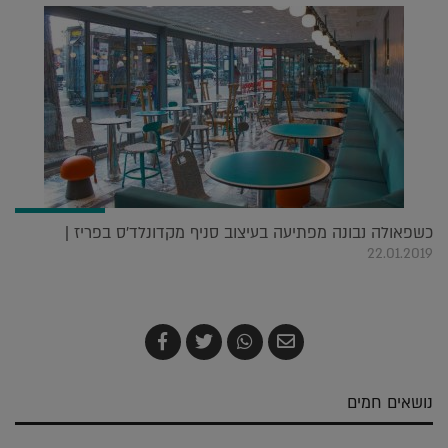
כשפאולה נבונה מפתיעה בעיצוב סניף מקדונלד'ס בפריז |
22.01.2019
שלח
שתף
צייץ
שתף
בדואר
ב-
ב-
ב-
אלקטרוני
Whatsapp
Twitter
Facebook
נושאים חמים