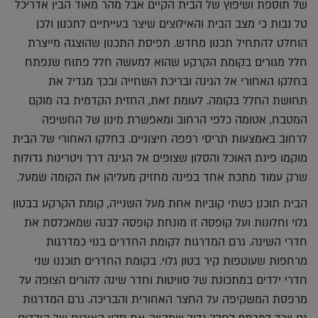
של תוספת ושיפוץ של הבית הקיים אבל מהר מאוד הבין אדריכל
טל נבות כי מצב הבית והאילוצים שיצר בעייתיים לתכנון ולכן
הוחלט להתחיל תכנון מחדש. תפיסת התכנון שהוצגה מייצרת
חלל מגורים בקומת הקרקע שהוא למעשה חלל פתוח שנפתח
בחלקו האחורי אל הגינה ובריכת השחייה ובכך מגדיל את
תחושת החלל בקומה. לעומת זאת, החזית הקדמית בה מוקם
המטבח, אטומה כלפי הרחוב ומאפשרת מינון של החשיפה
לרחוב באמצעות תריסי רפפה חיצוניים. בחלקו האחורי של הבית
מוקמו פינת האוכל והסלון שצופים אל הגינה דרך ויטרינות גדולות
שרק עמוד מתכת אחד בפינה מחזיק מעליהן את הקומה שמעל.
הבית תוכנן כשתי קוביות אחת מעל השנייה, קומת הקרקע בבטון
גלוי וחלונות ועל קופסה זו מונחת קופסה לבנה שמאכלסת את
חדרי השינה. גרם המדרגות לקומת החדרים בנוי כמדרגות
מרחפות שעוטפות קיר בטון גלוי. בקומת החדרים תוכננו שני
חדרי ילדים במתכונת של סוויטות וחדר שינה להורים הצופה על
מרפסת המשקיפה על החצר האחורית והבריכה. גרם המדרגות