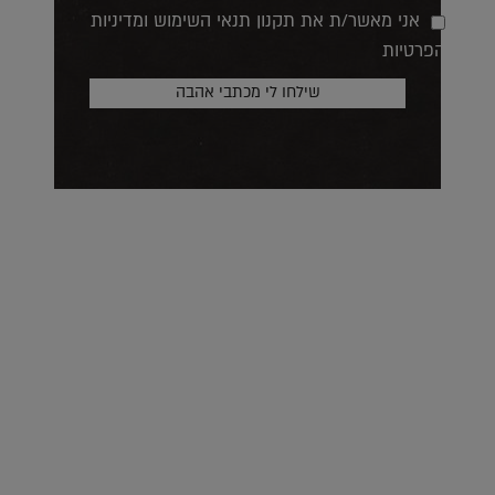
אני מאשר/ת את תקנון תנאי השימוש ומדיניות
הפרטיות
על העושר והכוח שבצבע: ריאיון עם המעצבת בטאן לורה ווד |