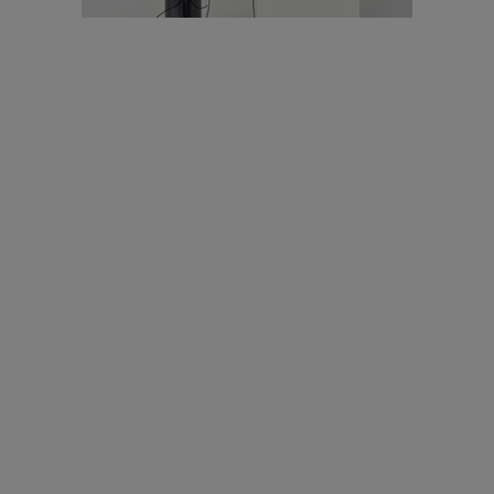
עיצוב עולמי - פריז
כל הדרך משוקולד בזיליקום ועד מוזיאון רודן – האייטם המלא |
04.04.2019