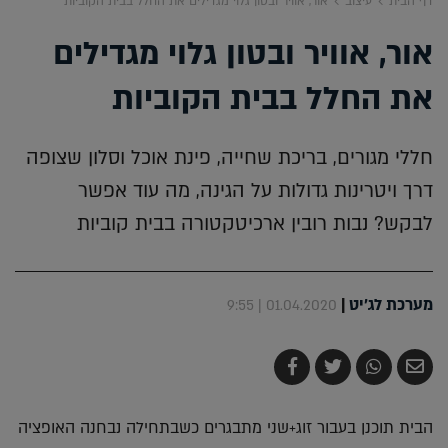
דף הבית
עיצוב
אור, אוויר ובטון גלוי מגדילים את החלל בבית הקוביות
אור, אוויר ובטון גלוי מגדילים
את החלל בבית הקוביות
חללי מגורים, בריכת שחייה, פינת אוכל וסלון שצופה
דרך ויטרינות גדולות על הגינה, מה עוד אפשר
לבקש? נבות רובין ארכיטקטורה בבית קוביות
מערכת לג'יט
|
01.04.2020 | 9:55
שלח
שתף
צייץ
שתף
בדואר
ב-
ב-
ב-
אלקטרוני
Whatsapp
Twitter
Facebook
הבית תוכנן בעבור זוג+שני מתבגרים כשבתחילה נבחנה האופציה