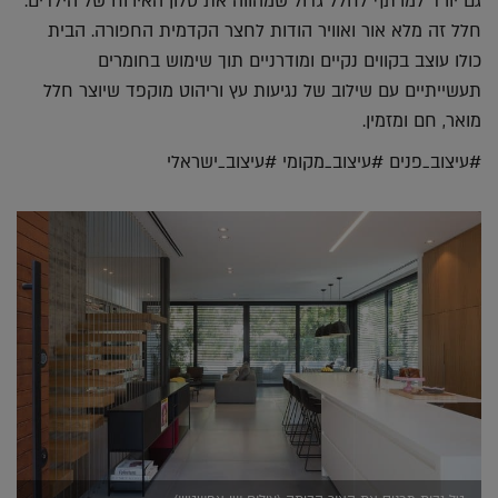
גם יורד למרתף לחלל גדול שמהווה את סלון האירוח של הילדים.
חלל זה מלא אור ואוויר הודות לחצר הקדמית החפורה. הבית
כולו עוצב בקווים נקיים ומודרניים תוך שימוש בחומרים
תעשייתיים עם שילוב של נגיעות עץ וריהוט מוקפד שיוצר חלל
מואר, חם ומזמין.
#עיצוב_פנים #עיצוב_מקומי #עיצוב_ישראלי