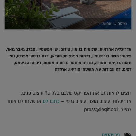
(צילום שי אפשטיין)
אדריכלית אחראית: שלומית בנימין, צילום: שי אפשטיין, קבלן: גאבר גואד,
פיקוח: משה בורנשטיין, דלתות פנים: חקשוריאן, דלת כניסה: אפרטו, גופי
תאורה: קימחי תאורה, נגרות: מוחמד נגרות זו אמנות, ריהוט: הביטאט,
דקים: דגן עבודות עץ, משטחי קוריאן: ארקדה
רוצים לראות גם את הפרויקט שלכם בלג'יט? עיצוב פנים,
אדריכלות, עיצוב מוצר, עיצוב גרפי –
כתבו לנו
או שלחו לנו אותו
למייל press@legit.co.il
פרויקטים