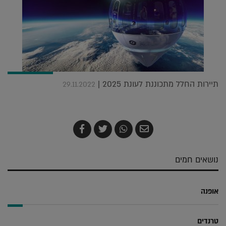
תיירות החלל מתכוננת לעונת 2025 |
29.11.2022
שלח
שתף
צייץ
שתף
בדואר
ב-
ב-
ב-
אלקטרוני
Whatsapp
Twitter
Facebook
נושאים חמים
אופנה
טרנדים