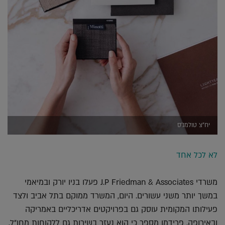
יח"צ טולמנ'ס
לא לכל אחד
משרדי J.P Friedman & Associates פעלו בניו יורק ובמיאמי
במשך יותר משני עשורים. היום, המשרד ממוקם בתל אביב ולצד
פעילותו המקומית עוסק גם בפרויקטים אדריכליים באמריקה
ובאירופה. פרידמן מספר כי הוא נעזר בשירות גם ללקוחות מחו"ל,