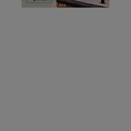
עיצוב עולמי - פריז
כל הדרך משוקולד בזיליקום ועד מוזיאון רודן – האייטם המלא |
04.04.2019