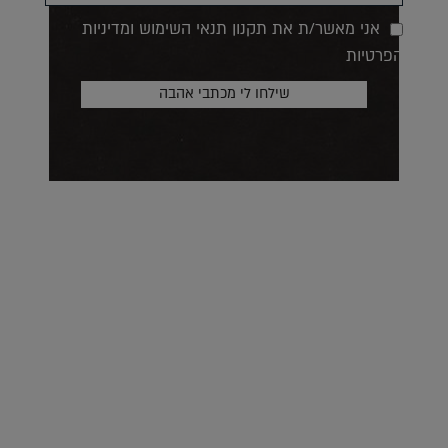
אני מאשר/ת את תקנון תנאי השימוש ומדיניות
הפרטיות
על העושר והכוח שבצבע: ריאיון עם המעצבת בטאן לורה ווד |