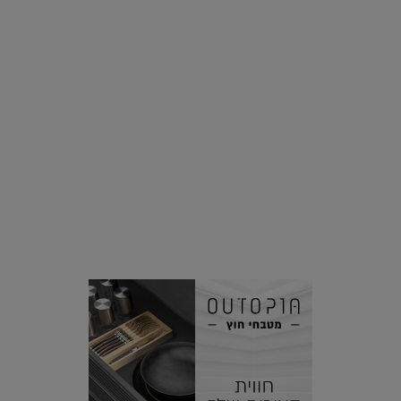
סביבה
הוסיפו לרשימת הדברים שנעשה אחרי: אי פרטי שכולו פארק
מים עתידני |
07.02.2021