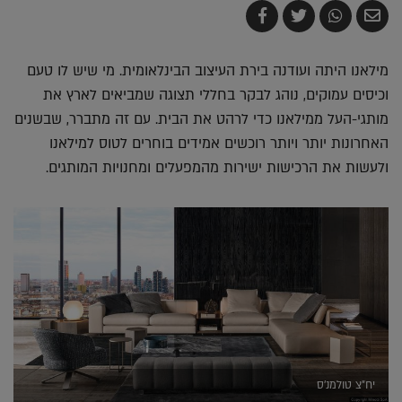
שלח
שתף
צייץ
שתף
בדואר
ב-
ב-
ב-
אלקטרוני
Whatsapp
Twitter
Facebook
מילאנו היתה ועודנה בירת העיצוב הבינלאומית. מי שיש לו טעם
וכיסים עמוקים, נוהג לבקר בחללי תצוגה שמביאים לארץ את
מותגי-העל ממילאנו כדי לרהט את הבית. עם זה מתברר, שבשנים
האחרונות יותר ויותר רוכשים אמידים בוחרים לטוס למילאנו
ולעשות את הרכישות ישירות מהמפעלים ומחנויות המותגים.
יח"צ טולמנ'ס