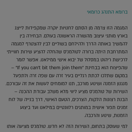
ברומא התנהג כרומאי
המגמה הזו צרמה מן הסתם לחנויות יוקרה שמקפידות לייצג
בארץ מותגי עיצוב מהשורה הראשונה בעולם. הבחירה בין
להמשיך באותה הדרך ולהילחם בשוליים לבין להצטרף למגמה
המתרחבת היתה ברורה לטולמנ'ס שהחלה להציע שירות חווייתי
לרכישת ריהוט במסלול של יבוא אישי ממילאנו. אפשר לומר
שהפיצוח הוא בבחינת "If you can't bit them join them" –
במקום שתלכו לכתת רגליים בעיר זרה עם שפה זרה ולתפעל
מנגנון הזמנה ושינוע מורכב, תנו למומחים לעשות את זה עבורכם.
השירות של טולמנ'ס מציע ליווי מלא משלב עבודת ההכנה –
הבנת רצונות הלקוח, הצרכים, הטעם האישי, דרך בנייה של לוח
זמנים תפור אישית במותגים רלוונטיים במילאנו ועד ביצוע
הזמנות, שינוע והרכבה.
למי שעוסק בתחום, השירות הזה לא חדש. טולמנ'ס מציעה אותו