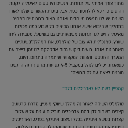
מתוך צורך אמיתי של תחרות. אנשים היו טסים לאיטליה לקנות
רהיטים כדי כאילו לחסוך כסף, אבל בזכות הקשרים שלנו לאורך
השנים יש לנו תנאים מיוחדים ואנחנו מאוד תחרותיים במחיר
בתהליך של יבוא אישי. אנחנו מביאים כל שבוע כמה מכולות
מאיטליה ויש לנו יתרונות משמעותיים גם בשינוע", מסבירה לירון
שוורץ, סמנכ"לית העיצוב של טולמנ'ס, את המהלך."בשנתיים
האחרונות אנחנו רואים ביקוש גבוה אבל לקח לנו זמן לייצר את
המערך הלוגיסטי והצוות המקצועי שיתמחה בתחום. היום,
כשאנחנו יכולים לנהל במקביל 4-5 נסיעות מהסוג הזה הרגשנו
מוכנים לצאת עם זה החוצה".
קמפיין רשת לא לאדריכלים בלבד
טולמנ'ס השיקה לאחרונה מהלך שיווקי מעניין, סדרת סרטונים
קצרים בשחור לבן בהם אדריכלים מובילים עונים על שאלות
קצרות בנושא איטליה בכלל ועיצוב איטלקי בפרט. האדריכלים
שיתפו את הסרטונים בהם הופיעו והמהלך הוכתר בהצלחה.