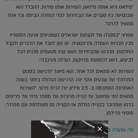
"מילאנו היא אותה מילאנו, השירות אותו שירות, ההבדל הוא
שבנסיעה כזו סוגרים את הבחירות לפני החזרה הביתה וכל אחד
ממשיך לדרכו".
שוורץ: "במקרה של לקוחות ישראלים כשמגיעים ארצה הסטודיו
מכין תכניות העמדה ופרזנטציה. יש זמן לעבד את הדברים ולקבל
החלטות. מהרגע שהבחירות נעשו נציג מטעמינו מכניס הכל
לביצוע, דואג להזמנות מדויקות, הובלה והרכבה".
השירות לא מתאים לכל אחד, הוא מיועד לרכישה בסכום
התחלתי של שבעים אלף יורו. הרכישה הגדולה ביותר בשנה
האחרונה הסתכמה ב- 2.5 מיליון יורו לבית פרטי. "השירות
מתאים למי שחושב על קנייה מרוכזת של מספר גדול של פריטים.
ברגע שמדובר בקנייה כוללת אז הקנייה גם משתלמת וגם מפרה",
מוסיף פרידמן.
×
מה שקורה במילאנו, נשאר במילאנו