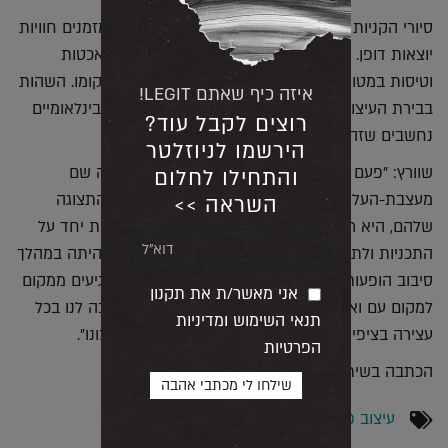
סיורי הקניות עם לקוחות אמידים מהארץ ומהעולם מזמנים חוויות
יוצאות דופן. שוורץ יודעת לספר על מסעות לעיצוב יאכטות
וטיסות במטוסים פרטיים שמסתיימים בסופי שבוע בקומו. השהות
איזה כיף שאתם LEGIT!
בבירת העיצוב מזמנת מפגשים אקראיים עם מעצבי בינלאומיים
רוצים לקבל עוד?
נחשבים שזה המגרש הביתי שלהם.
הירשמו לניוזלטר
שוורץ: "פעם היינו באולם התצוגה של קסטינה והיתה שם
והתחילו לחלום
מעצבת-העל פטרישיה אורקיולה, שהיא גם מנהלת התצוגה
השראה >>
שלהם, היא ראתה אנשים מישראל ומיד הציעה לשבת יחד על
התכניות ולתת את האינפוטים שלה. אחת הנסיעות היתה במהלך
סיבוב הופעות של להקת U2 בעיר. מכיוון שאנחנו מגיעים ממקום
אני מאשר/ת את תקנון
למקום עם ואן של מרצדס, עדת מעריצים היתה מחכה לנו בכל
תנאי השימוש ומדיניות
עצירה בציפייה שהנה הם עומדים להשיג סלפי עם בונו".
הפרטיות
הכתבה בשיתוף טולמנ'ס.
עיצוב פנים
,
טרנדים
,
התעשייה