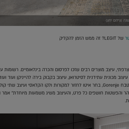
נה (צילום יחצ)
טר
של LEGIT? זה ממש הזמן להקליק
העל הצרפתי, עיצב מוצרים רבים שזכו לפרסום והכרה בינלאומיים. רשומות ע
צוב מכונית עתידנית לסיטרואן, עיצוב בקבוק בירה להייניקן ועוד ועוד
מותג מוצרי החשמל למטבח Gorenje, בחר איטו לחזור למקורות ולקו הקלאסי ועיצב שתי 
טוהר והפשטות חושפים כל פרט, והעיצוב משיג משמעות מיוחדת" אמר 
.