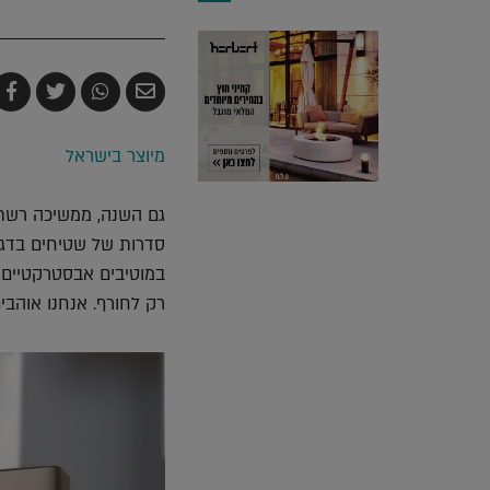
שלח
שתף
צייץ
ש
בדואר
ב-
ב-
ב
אלקטרוני
Whatsapp
witter
k
מיוצר בישראל
סדרות של שטיחים בדגמים
במוטיבים אבסטרקטיים ל
רק לחורף. אנחנו אוהבי