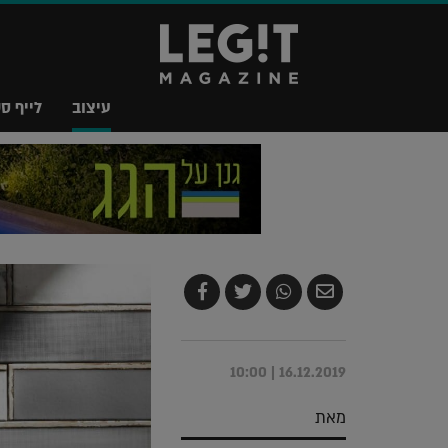
עיצוב
לייף סט
שלח
שתף
צייץ
שתף
בדואר
ב-
ב-
ב-
אלקטרוני
Whatsapp
Twitter
Facebook
16.12.2019 | 10:00
מאת