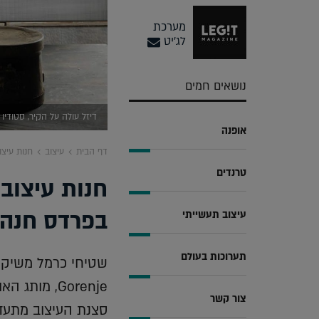
מערכת
לג'יט
נושאים חמים
דיזל עולה על הקיר, סטודיו 
אופנה
דף הבית
עיצוב
חנות עיצ
טרנדים
חנות עיצוב
בפרדס חנה
עיצוב תעשייתי
תערוכות בעולם
שטיחי כרמל משיקי
Gorenje, מו
צור קשר
סצנת העיצוב מתעד