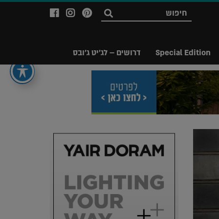
לעמוד
לעמוד
לעמוד
חפש
ה-
ה-
ה-
Facebook
Instagram
Ppinterest
של
של
של
Special Edition
דרושים – לג'יט ג'ובס
מגזין
מגזין
מגזין
לג'יט
לג'יט
לג'יט
Legit
Legit
Legit
Magazine
Magazine
Magazine