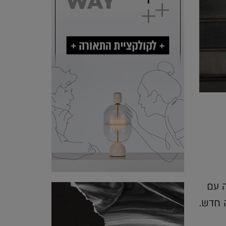
 עם
ה חדש.