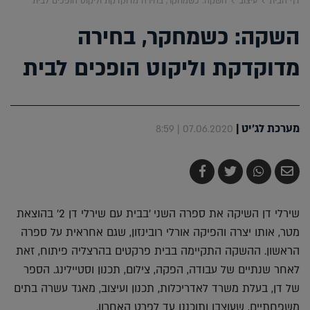
דף הבית
עיצוב
השקה: כשמחקר, בחירה מדוקדקת וליקוט הופכים לבית
השקה: כשמחקר, בחירה
מדוקדקת וליקוט הופכים לבית
מערכת לג'יט
|
07.06.2020 | 8:59
שלח
שתף
צייץ
שתף
בדואר
ב-
ב-
ב-
אלקטרוני
Whatsapp
Twitter
Facebook
שירלי דן השיקה את ספרה השני 'בבית עם שירלי דן 2' בהוצאת
מטר, אותו יצרה והפיקה אורלי רובינזון, שגם אחראית על ספרה
הראשון. ההשקה התקיימה בבית פרקטים בהרצליה פיתוח, זאת
לאחר שנתיים של עבודה, הפקה, צילום, תכנון וסטיילינג. הספר
של דן, בעלת משרד לאדריכלות, תכנון ועיצוב, מאגד עשרה בתים
משפחתיים, שעוצבו ותוכננו עד לפרט האחרון.