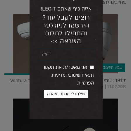
שחייבים להכיר |
27.08.2019
איזה כיף שאתם LEGIT!
רוצים לקבל עוד?
הירשמו לניוזלטר
והתחילו לחלום
השראה >>
אני מאשר/ת את תקנון
שבוע העיצוב במילאנו
תנאי השימוש ומדיניות
מילאנו: שתי מעצבות ישראליות הבטיחו את מקומן ב Ventura
הפרטיות
Future |
21.02.2019