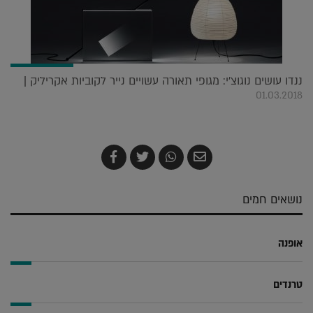
ננדו עושים נוגוצ'י: מגופי תאורה עשויים נייר לקוביות אקריליק |
01.03.2018
שלח
שתף
צייץ
שתף
בדואר
ב-
ב-
ב-
אלקטרוני
Whatsapp
Twitter
Facebook
נושאים חמים
אופנה
טרנדים