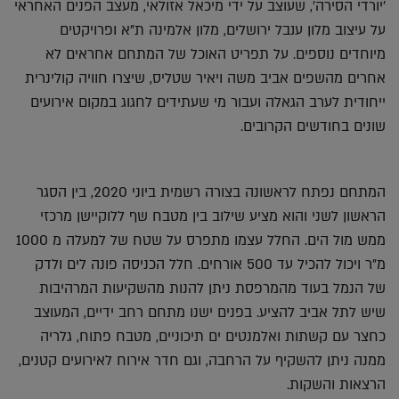
'יורדי הסירה', שעוצב על ידי מיכאל אזולאי, מעצב הפנים האחראי
על עיצוב מלון ענבל ירושלים, מלון אלמינה ת"א ופרויקטים
מיוחדים נוספים. על תפריט האוכל של המתחם אחראים לא
אחרים מהשפים אביב משה ויאיר שטליס, שיצרו חוויה קולינרית
ייחודית לערב הגאלה ועבור מי שעתידים לחגוג במקום אירועים
שונים בחודשים הקרובים.
המתחם נפתח לראשונה בצורה רשמית ביוני 2020, בין הסגר
הראשון לשני והוא מציע שילוב בין מטבח שף ללוקיישן מרכזי
ממש מול הים. החלל עצמו מתפרס על שטח של למעלה מ 1000
מ"ר ויכול להכיל עד 500 אורחים. חלל הכניסה פונה לים ולדק
של הנמל בעוד מהמרפסת ניתן להנות מהשקיעות המרהיבות
שיש לתל אביב להציע. בפנים ישנו מתחם רחב ידיים, המעוצב
כחצר עם קשתות ואלמנטים ים תיכוניים, מטבח פתוח, גלריה
ממנה ניתן להשקיף על הרחבה, וגם חדר אירוח לאירועים קטנים,
הרצאות והשקות.