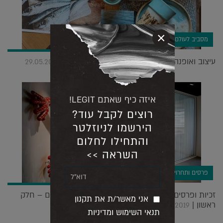
×
מסביב לעולם
עיצוב ואופנה נסתרים ברחובות דבלין הקסומה |
29.05.2023
איזה כיף שאתם LEGIT!
רוצים לקבל עוד?
הירשמו לניוזלטר
והתחילו לחלום
השראה >>
פרסים ותחרויות
זכיות ופרסים: A' DESIGN מפרגן למעצבים הישראלים – חלק
אני מאשר/ת את תקנון
ראשון |
03.07.2019
תנאי השימוש ומדיניות