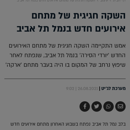
דף הבית
עיצוב
השקה חגיגית של מתחם אירועים חדש בנמל תל אביב
השקה חגיגית של מתחם
אירועים חדש בנמל תל אביב
אמש התקיימה השקה חגיגית של מתחם האירועים
החדש 'יורדי הסירה' בנמל תל אביב, שנפתח לאחר
שיפוץ נרחב של המקום בו היה בעבר מתחם 'ארקה'
מערכת לג'יט
|
26.08.2021 | 9:02
שלח
שתף
צייץ
שתף
בדואר
ב-
ב-
ב-
אלקטרוני
Whatsapp
Twitter
Facebook
בלב נמל תל אביב נפתח בשבוע האחרון מתחם אירועים חדש