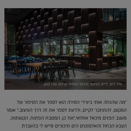
חלל רחב ידיים בעיצוב מיכאל אזולאי (צילום אורן קאן)
"מה שהנחה אותי ביורדי הסירה הוא לספר את הסיפור של
המקום, להתחבר לקיים, ולדעת לספר את זה דרך העיצוב." אומר
מעצב הפנים מיכאל אזולאי,"ועל כן, המטבח הפתוח, הקשתות,
הצבע הכחול והאלמנטים הים תיכוניים סייעו לי בהעברת