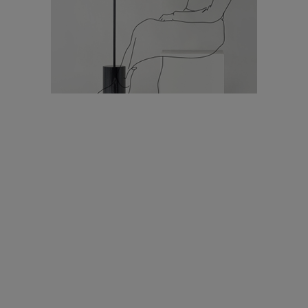
עיצוב עולמי - פריז
כל הדרך משוקולד בזיליקום ועד מוזיאון רודן – האייטם המלא |
04.04.2019