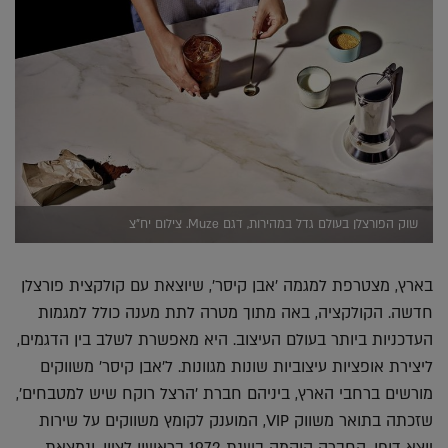
שוק הפורצלן בעולם גדל במהירות, דגם Muze. צילום יח"צ
בארץ, מצטרפת למגמה 'אבן קיסר', שיוצאת עם קולקצית פורצלן
חדשה. הקולקציה, באה מתוך מטרה לתת מענה כולל למגמות
העדכניות ביותר בעולם העיצוב. היא מאפשרת לשלב בין הדגמים,
ליצירת אופציות עיצוביות שונות מגוונות. ל'אבן קיסר' משווקים
מורשים ברחבי הארץ, ביניהם חברת 'הרצל רוקח שיש למטבחים',
שזכתה בתואר משווק VIP, המוענק לקומץ משווקים על שירות