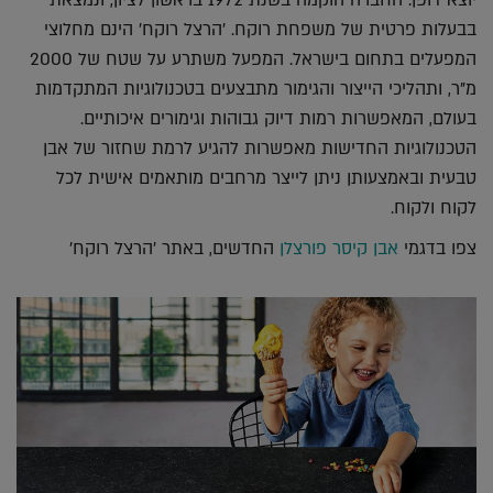
יוצא דופן. החברה הוקמה בשנת 1972 בראשון לציון, ונמצאת
בבעלות פרטית של משפחת רוקח. 'הרצל רוקח' הינם מחלוצי
המפעלים בתחום בישראל. המפעל משתרע על שטח של 2000
מ"ר, ותהליכי הייצור והגימור מתבצעים בטכנולוגיות המתקדמות
בעולם, המאפשרות רמות דיוק גבוהות וגימורים איכותיים.
הטכנולוגיות החדישות מאפשרות להגיע לרמת שחזור של אבן
טבעית ובאמצעותן ניתן לייצר מרחבים מותאמים אישית לכל
לקוח ולקוח.
צפו בדגמי
אבן קיסר פורצלן
החדשים, באתר 'הרצל רוקח'