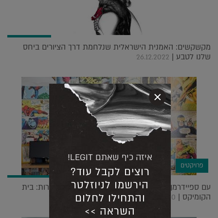
מקשקשים: האמנית הישראלית שנלחמת דרך הציורים ביחס
שלנו לטבע |
26.12.2022
×
איזה כיף שאתם LEGIT!
פרויקטים
רוצים לקבל עוד?
הירשמו לניוזלטר
עם ספיידרמן, הענק הירוק וטפטים מטריפים על הקירות: בית
והתחילו לחלום
הקומיקס |
05.04.2020
השראה >>