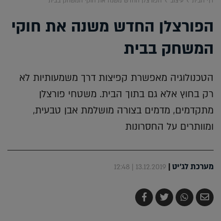
דף הבית
עיצוב
הפורצלן החדש משנה את חוקי המשחק בבית
הפורצלן החדש משנה את חוקי
המשחק בבית
הטכנולוגיה מאפשרת קפיצות דרך משמעותיות לא
רק בחוץ אלא גם בתוך הבית. משטחי פורצלן
מתקדמים, מדמים בצורה מושלמת אבן טבעית,
ומוותרים על החסרונות
מערכת לג'יט
|
13.12.2019 | 12:48
שלח
שתף
צייץ
שתף
בדואר
ב-
ב-
ב-
אלקטרוני
Whatsapp
Twitter
Facebook