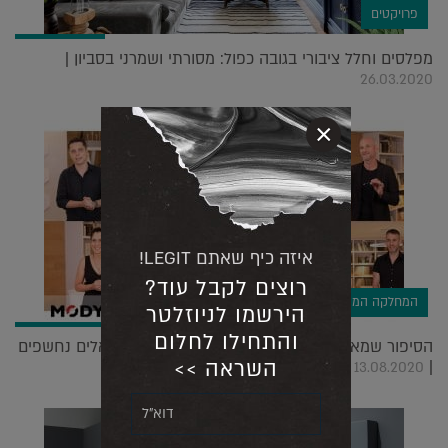
פרויקטים
מפלסים וחלל ציבורי בגובה כפול: מסורתי ושמרני בסביון |
26.03.2020
×
איזה כיף שאתם LEGIT!
רוצים לקבל עוד?
המחלקה המסחרית
הירשמו לניוזלטר
והתחילו לחלום
הסיפור שמאחורי הקלעים: אדריכלים ומעצבים ישראלים נחשפים
השראה >>
|
13.08.2020