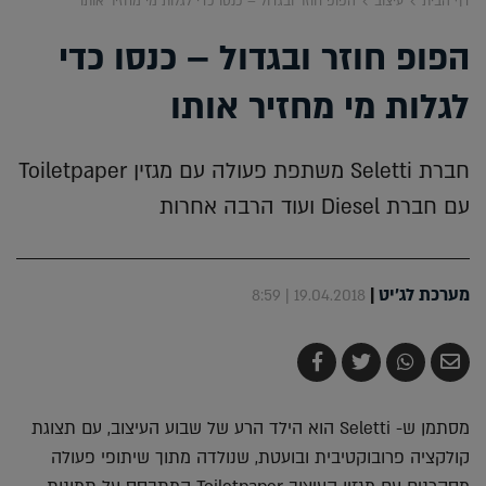
דף הבית
עיצוב
הפופ חוזר ובגדול – כנסו כדי לגלות מי מחזיר אותו
הפופ חוזר ובגדול – כנסו כדי
לגלות מי מחזיר אותו
חברת Seletti משתפת פעולה עם מגזין Toiletpaper
עם חברת Diesel ועוד הרבה אחרות
מערכת לג'יט
|
19.04.2018 | 8:59
שלח
שתף
צייץ
שתף
בדואר
ב-
ב-
ב-
אלקטרוני
Whatsapp
Twitter
Facebook
מסתמן ש- Seletti הוא הילד הרע של שבוע העיצוב, עם תצוגת
קולקציה פרובוקטיבית ובועטת, שנולדה מתוך שיתופי פעולה