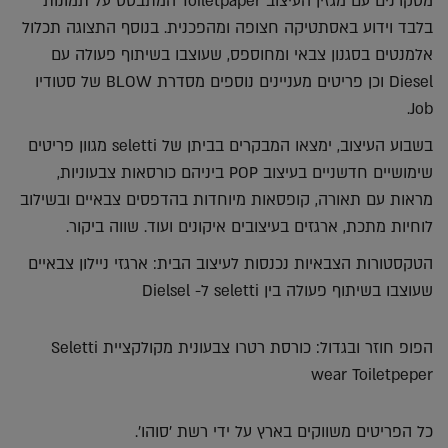
מסקרנים עם מגזין העיצוב Toiletpaper המתבסס על תמונות
בלבד וידוע באסתטיקה חצופה ומהפכנית. בנוסף התצוגה תכלול
אלמנטים בסגנון צבאי ומחוספס, שעוצבו בשיתוף פעולה עם
Diesel וכן פריטים מעניינים נוספים מסדרת BLOW של סטודיו
Job.
בשבוע העיצוב, ימצאו המבקרים בביתן של seletti מגוון פריטים
שימושיים חדשניים בעיצוב POP ביניהם כורסאות צבעוניות,
מראות עם תאורה, קופסאות מיוחדות בהדפסים צבאיים ובשילוב
לוחיות מתכת, ארגזים בעיצובים איקונים ועוד. שווה ביקור.
הטקסטורות הצבאיות נכנסות לעיצוב הבית: ארגזי ניילון צבאיים
שעוצבו בשיתוף פעולה בין seletti ל- Dielsel
הפופ חוזר ובגדול: כורסת רטרו צבעונית מקולקציית Seletti
wear Toiletpeper
כל הפריטים משווקים בארץ על ידי רשת 'סוהו'.