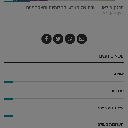
מבזק מילאנו: שובם של הצבע, החלומיות והאסקפיזם |
24.04.2023
שלח
שתף
צייץ
שתף
בדואר
ב-
ב-
ב-
אלקטרוני
Whatsapp
Twitter
Facebook
נושאים חמים
אופנה
טרנדים
עיצוב תעשייתי
תערוכות בעולם