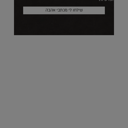
על העושר והכוח שבצבע: ריאיון עם המעצבת בטאן לורה ווד |
23.02.2026