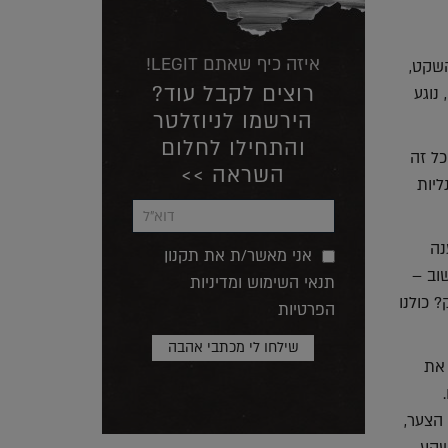
איזה כיף שאתם LEGIT!
השקט,
רוצים לקבל עוד?
נוגע
הירשמו לניוזלטר
והתחילו לחלום
כל זה
השראה >>
ליות
נה
אני מאשר/ת את תקנון
וב –
תנאי השימוש ומדיניות
 כולנו
הפרטיות
 את
הצער,