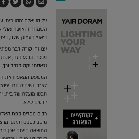
שלח
שתף
צייץ
ש
בדואר
ב-
ב-
ב
אלקטרוני
Whatsapp
witter
k
על השאלה 'מהו בית' עב
השמחה והאושר ואולי אפ
ב'אני' העמוק שלנו, בצר
עם זה, קורה דבר מפתיע
נשכח. ברגע הזה, אנחנו
ולאסתטיקה בלבד וכך, עו
המשפט המאפיין את השאי
לצרכי ושיהיה נוח ויפה
תכנון מוצלח של בית, י
יודעים שלא.
רבים נופלים בפח האדר
מיטב כספם וזמנם, מרצם 
התוצאה הייתה אכן בית