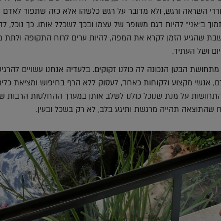
וררי השראה ורגש, ולא מדובר על רגש כלשהו אלא כזה שתפור לאדם
וך ב"אני" להיות דגם משופר של עצמו ובכך לשכלל אותו. כך נוכל, לד
חושבת שהגיע הזמן לקרא את המפה, להיות ערים לרוח התקופה ולתת 
ום ושל העתיד.
מתחושת הבטן הנכונה לה כולנו זקוקים. בלעדיה אנחנו עשויים להרגי
לם, אנשי מקצוע ולקוחות כאחד, לעסוק ללא הרף בחיפוש ומציאת כלים
 התחושות על מנת שנוכל כולנו לשלב אותן במערך ההחלטות הרבות ש
יח שהתוצאה תהייה מרגשת ותיגע בלב, לא רק בשכל ובעין.