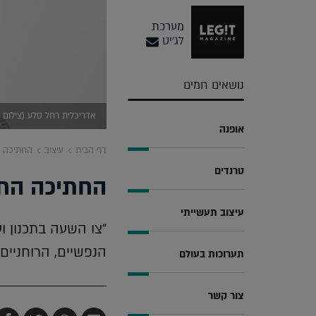
מערכת
לג'יט
נושאים חמים
אדריכלית רחל סלע (צילום י
אופנה
דף הבית
עיצוב
החתיכה ה
טרנדים
החתיכה החס
עיצוב תעשייתי
"צו השעה בתכנון ו
הנפשיים, הרוחניים
תערוכות בעולם
צור קשר