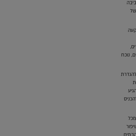
ביבה
של
קעה
ם,
, נוכח
 להגדרת
ת
גיע
הכניס
מכל
יפור
הבתים