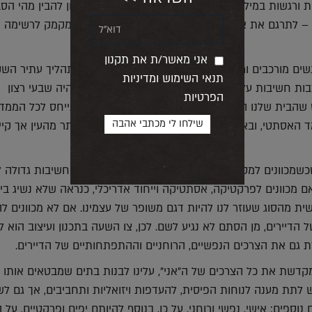
ורגשות במילים מפורשות. לכן, אסור לוותר על הניסיון להבין מהי הס
– לתרגם את אותו ממד אישי חשוב לאין שיעור אך חמקמק לרשימה 
אני מאשר/ת את תקנון
שים מורכבים ורב-ממדיים, ועיצוב סביבת מגורים הוא תהליך עתיר הש
תנאי השימוש ומדיניות
ות חשיבות על איכות חיינו. כדי שבסופו של תהליך נהיה שבעי רצון
הפרטיות
שהבית שלנו הוא ביתנו האמיתי – אנחנו חייבים להתייחס לכל הממדי
ד האסתטי, ובאותה מידה גם לממד האישי-רגשי, הנסתר מהעין אך קיים
, שכשמכוונים למטרות יש סיכוי גבוה להשיג אותן, לכן יש חשיבות גדולה
ם מכוונים לפרקטיקה, אסתטיקה וייחוד אדריכלי, כנראה שלא נשיג בי
ת מהסוג שעוזר לנו להיות דגם משופר של עצמינו. אם לא מכוונים לה
 הדיירים, מן הסתם לא נגיע לשם. לכן, צו השעה בתכנון ועיצוב הוא ל
 גם את הצרכים הנפשיים, הרוחניים וההתפתחותיים של הדיירים.
קדשת את כל הצרכים של ה"אני", עלינו לבנות בתים שמבטאים אותו 
 יש לתת מענה לנוחות הפיסית, להעדפות ויזואליות ותחביבים, אך גם לש
נוספים: אישי, נפשי ורוחני. על כן, בנוסף להיותם יפים ופרקטיים, על 