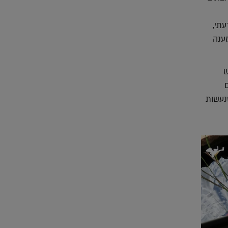
עתי,
מענה
ש
נעשות