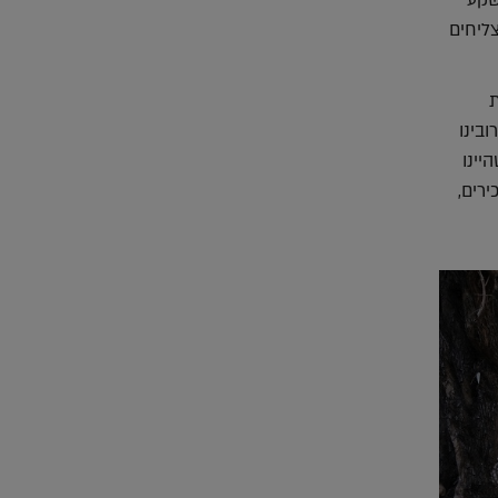
שקע
ליחים
ת
בינו
יינו
ירים,