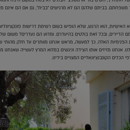
של התהליך, חשים בוני או משפצי הבתים לא בנוח במקום היפה והמו
ר משפחתם. בביתם שלהם הם לא מרגישים "בבית", גם אם הם אינם מצ
האישיות, הוא הרגש, שלא הופיעו בשום רשימת דרישות פונקציונליו
 הדיירים, ובכל זאת בולטים בהיעדרם. ומדוע הם נעדרים? משום שלרו
 הפנימיות האלה. כך למעשה, מראש אנחנו מוותרים על חלק מהותי שה
ו. אנחנו מזיזים אותו הצידה וניגשים במלוא המרץ לעשייה שאנחנו מכ
י הכלים הקונבנציונאליים המצויים בידינו.