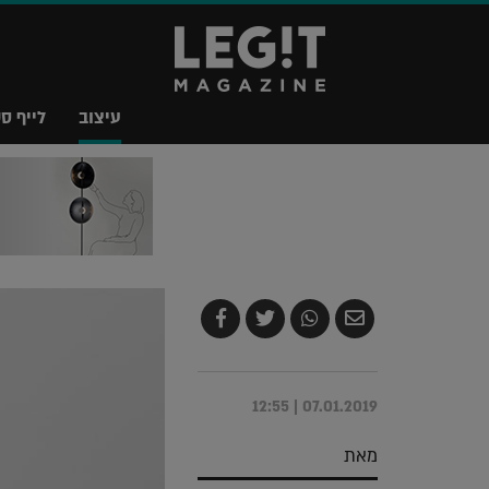
עיצוב
לייף סט
שלח
שתף
צייץ
שתף
בדואר
ב-
ב-
ב-
אלקטרוני
Whatsapp
Twitter
Facebook
07.01.2019 | 12:55
מאת