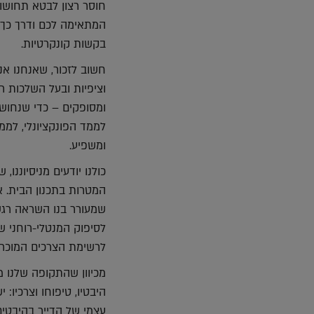
חוסר רצון לבטא תחושות 
המתאימה לכם ודרך כך 
בקשות קונקרטיות.
חשוב לזכור, שאנחנו אנ
וציפיות ובעל השלכות רב
ומסופקים – כדי שנחוש 
לממד הפונקציונלי, לממ
ומשפיע.
כולנו יודעים מניסיוננו
המטרות בתכנון הבית. א
שמעורר בנו השראה רגשי
לסיפוק המנטלי-רוחני של
לרשימת הצרכים המוכרת
מכיוון שהתקופה שלנו מ
היבטיו, טיפוחו וצרכיו:
עצמי של הדייר בהיבטים 