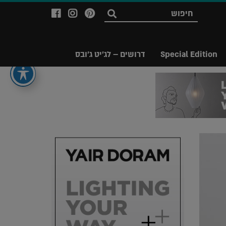
לעמוד
לעמוד
לעמוד
חפש
ה-
ה-
ה-
Facebook
Instagram
Ppinterest
של
של
של
Special Edition
דרושים – לג'יט ג'ובס
מגזין
מגזין
מגזין
לג'יט
לג'יט
לג'יט
Legit
Legit
Legit
Magazine
Magazine
Magazine