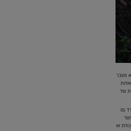
א מעבר
אלות
ות של
ד גם
פשר
ולת או