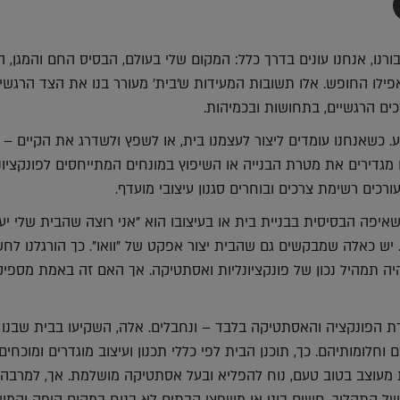
תף
-
Faceboo
T
ורנו, אנחנו עונים בדרך כלל: המקום שלי בעולם, הבסיס החם והמגן, 
ילו החופש. אלו תשובות המעידות ש'בית' מעורר בנו את הצד הרגשי, 
כים הרגשיים, בתחושות ובכמיהות.
. כשאנחנו עומדים ליצור לעצמנו בית, או לשפץ ולשדרג את הקיים – 
 מגדירים את מטרת הבנייה או השיפוץ במונחים המתייחסים לפונקציונ
רכים רשימת צרכים ובוחרים סגנון עיצובי מועדף.
פה הבסיסית בבניית בית או בעיצובו הוא "אני רוצה שהבית שלי יע
". יש כאלה שמבקשים גם שהבית יצור אפקט של "וואו". כך הורגלנו לחש
היה תמהיל נכון של פונקציונליות ואסתטיקה. אך האם זה באמת מספיק?
ת הפונקציה והאסתטיקה בלבד – ונחבלים. אלה, השקיעו בבית שבנו
וחלומותיהם. כך, תוכנן הבית לפי כללי תכנון ועיצוב מוגדרים ומוכחים.
 מעוצב בטוב טעם, נוח להפליא ובעל אסתטיקה מושלמת. אך, למרבה 