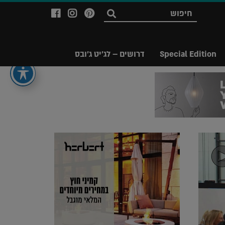
לעמוד
לעמוד
לעמוד
חפש
ה-
ה-
ה-
Facebook
Instagram
Ppinterest
של
של
של
Special Edition
דרושים – לג'יט ג'ובס
מגזין
מגזין
מגזין
לג'יט
לג'יט
לג'יט
Legit
Legit
Legit
Magazine
Magazine
Magazine