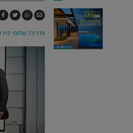
שלח
שתף
צייץ
ש
בדואר
ב-
ב-
ב
אלקטרוני
Whatsapp
witter
k
אדריכל שלומי לוין