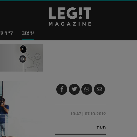
עיצוב
לייף סט
שלח
שתף
צייץ
שתף
בדואר
ב-
ב-
ב-
אלקטרוני
Whatsapp
Twitter
Facebook
07.10.2019 | 10:47
מאת