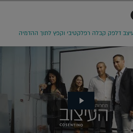
תף
-
Faceboo
T
 עיצב דלפק קבלה רפלקטיבי וקפץ לתוך ההדמיה