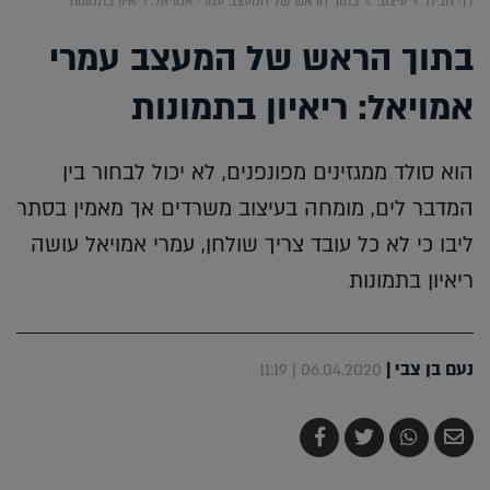
דף הבית
עיצוב
בתוך הראש של המעצב עמרי אמויאל: ריאיון בתמונות
בתוך הראש של המעצב עמרי
אמויאל: ריאיון בתמונות
הוא סולד ממגזינים מפונפנים, לא יכול לבחור בין
המדבר לים, מומחה בעיצוב משרדים אך מאמין בסתר
ליבו כי לא כל עובד צריך שולחן, עמרי אמויאל עושה
ריאיון בתמונות
נעם בן צבי
|
06.04.2020 | 11:19
שלח
שתף
צייץ
שתף
בדואר
ב-
ב-
ב-
אלקטרוני
Whatsapp
Twitter
Facebook