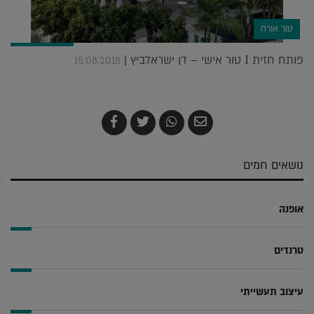
טור אורח
פותח חזית Ι טור אישי – דן ישראלביץ |
15.08.2018
שלח
שתף
צייץ
שתף
בדואר
ב-
ב-
ב-
אלקטרוני
Whatsapp
Twitter
Facebook
נושאים חמים
אופנה
טרנדים
עיצוב תעשייתי