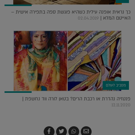
כך נראית אופנה עילית כשהיא פוגשת ספה בתפירה אישית –
האייטם המלא |
02.04.2019
מסביב לעולם
פנטזיה נהדרת או רכבת הרים? בטאן לורה ווד נחשפת |
12.11.2020
שלח
שתף
צייץ
שתף