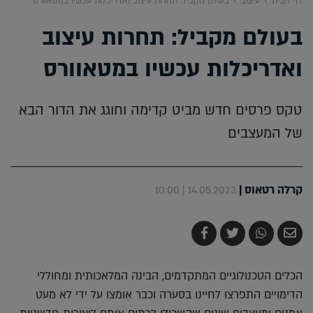
דף הבית
עיצוב
בעולם מקביל: תחרות עיצוב ואדריכלות עכשיו במטאוורס
בעולם מקביל: תחרות עיצוב
ואדריכלות עכשיו במטאוורס
טקס פרסים חדש מביט קדימה וחוגג את הדור הבא
של המעצבים
קרלה רטאוס
|
14.05.2023 | 10:00
שלח
שתף
צייץ
שתף
בדואר
ב-
ב-
ב-
אלקטרוני
Whatsapp
Twitter
Facebook
הכלים הטכנולוגיים המתקדמים, הבינה המלאכותית ומחוללי
הדימויים התפרצו לחיינו בסערה וכבר אומצו על ידי לא מעט