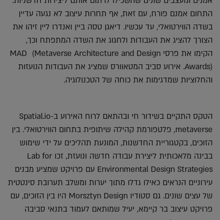
אמנים ומעצבים שונים שהשכילו לרתום אותם ליצירות חדשניות.
התחום אמנם פורח, עם זאת, אף תחרות עיצוב לא נגעה עדיין
בשדה הווירטואלי, עד עכשיו. דיאגן טסה ביין ואנדרו ליין זיהו את
הצורך להציג את העבודות ולחגוג את השדה המתפתח וכך,
הקימו את פרסי MAD (Metaverse Architecture and Design
Awards). אירוע סביב המטאוורס שמציג את העבודות הנועזות
והחלוציות שמדגימות את כוחה של הטכנולוגיה.
הטקס התקיים בשידור חי ובהתאם לרוח האירוע ב-Spatial.io
metaverse, פלטפורמת קהילה שיתופית בתחום הווירטואלי. בין
הזוכים, בקטגוריית החדשנות, המונעת תהליכים על ידי שימוש
בבינה מלאכותית ליצירת עבודה חדשה ונועזת, זכו Lab for
Environmental Design Strategies עם פרויקט שמציע מבנים
עירוניים הנראים כאילו גדלו מתוך יערות ומשלב תערובת סינטטית
של עצים שונים. גם סטודיו Morsztyn Design היו בין הזוכים, עם
פרויקט עיצוב בר קיימא, יעיל שמותאם לעמוד בתנאי סביבה