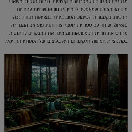
מדבריים המלווים בטמפרטורות קיצוניות, רוחות חזקות ומשאבי
מים מצומצמים שמאפשר לדמיין ולבחון אפשרויות עתידיות
חדשות. בקטגורית השימוש הטוב ביותר במציאות רבודה זכה
Zero10, שיחד עם סטודיו קרוסבי יצרו חנות פופ אפ המגדירה
מחדש את חוויית הקמעונאות ומזמינה את המבקרים להתנסות
בקולקציית חמישה חלקים, גם היא בעיצובו של הסטודיו הרדיקלי.