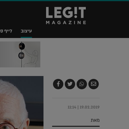
עיצוב
לייף סט
שלח
שתף
צייץ
שתף
בדואר
ב-
ב-
ב-
אלקטרוני
Whatsapp
Twitter
Facebook
19.02.2019 | 11:14
מאת