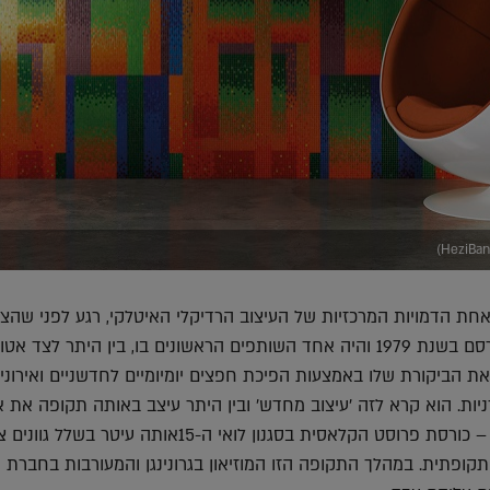
חת הדמויות המרכזיות של העיצוב הרדיקלי האיטלקי, רגע לפני שהצ
לסטודיו אלכימיה המפורסם בשנת 1979 והיה אחד השותפים הראשונים בו, בין היתר לצד א
את הביקורת שלו באמצעות הפיכת חפצים יומיומיים לחדשניים ואירוניי
ניות. הוא קרא לזה 'עיצוב מחדש' ובין היתר עיצב באותה תקופה את 
הפריטים המזוהים איתו – כורסת פרוסט הקלאסית בסגנון לואי ה-15אותה עיטר 
תקופתית. במהלך התקופה הזו המוזיאון בגרונינגן והמעורבות בחברת 