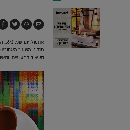
שלח
שתף
צייץ
ש
בדואר
ב-
ב-
ב
אלקטרוני
Whatsapp
witter
k
מנדיני משאיר מאחוריו
העיצוב התעשייתי והאיור. מנדיני נולד במילנו