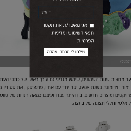
אני מאשר/ת את תקנון
תנאי השימוש ומדיניות
הפרטיות
למנ'ס)
ד מחצית שנות השמונים, שימש מנדיני גם עורך ראשי של כתבי העת 
בלה' לאדריכלות ועיצוב, 'מודו' ו'דומוס'. בשנת 1989, יסד יחד עם אחיו, פרנצ'סקו, את סטוד
פרויקטים ומוצרים חדשים. בין היתר עבדו ועיצבו כמאה חנויות של סווט
 אלסי וחללי תצוגה של ביזצה.