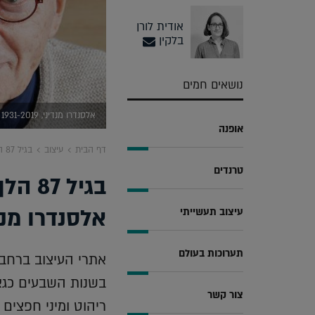
אודית לורן
בלקין
נושאים חמים
אלסנדרו מנדיני, 1931-2019 (צילום יחצ טולמנ'ס)
אופנה
דף הבית
עיצוב
בגיל 87 הלך לעולמו האדריכל והמעצב האיטלקי אלסנדרו מנדיני
טרנדים
בגיל 
אלסנדרו מנד
עיצוב תעשייתי
תערוכות בעולם
אתרי העיצוב ברחבי
בשנות השבעים כגאון
צור קשר
ריהוט ומיני חפצים 