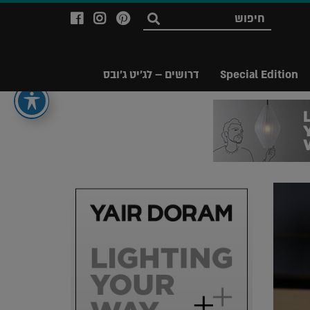
לעמוד
לעמוד
לעמוד
חפש
ה-
ה-
ה-
Facebook
Instagram
Ppinterest
של
של
של
Special Edition
דרושים – לג'יט ג'ובס
מגזין
מגזין
מגזין
לג'יט
לג'יט
לג'יט
Legit
Legit
Legit
Magazine
Magazine
Magazine