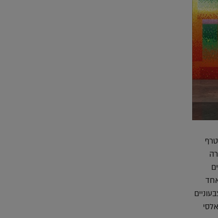
טרף
טורה
ם
אחד
בשלל גוונים צבעוניים
אלסי