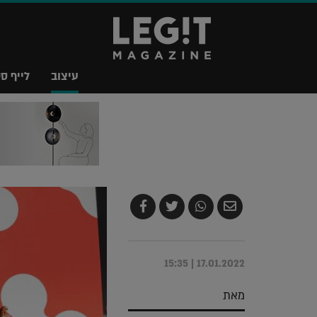
עיצוב
לייף סט
שלח
שתף
צייץ
שתף
בדואר
ב-
ב-
ב-
אלקטרוני
Whatsapp
Twitter
Facebook
17.01.2022 | 15:35
מאת