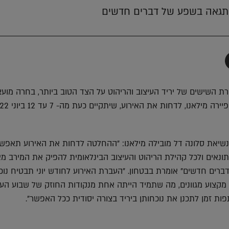
תף
-
Faceboo
T
ת השישים של יריד העיצוב והריהוט על הצד הטוב ביותר, בחרה מוע
ילאנו, לדחות את האירוע, שיתקיים כעת מה- 7 עד 12 ביוני 2022.
 נשיאת סלונה דל מובילה מילאנו: "ההחלטה לדחות את האירוע תאפש
תונאים ולכל קהילת הריהוט והעיצוב הבינלאומית להפיק את המירב מא
ברים חדשים" אומרת בבטחון. "העברת האירוע לחודש יוני תבטיח נוכ
מקצוע מגוונים, מה שתמיד הייתה אחת מנקודות החוזק של שבוע העיצו
 זמן לתכנן את נוכחותן ביריד בצורה יסודית ככל האפשר".