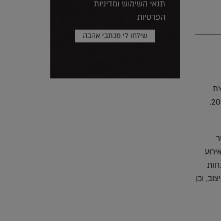
תנאי השימוש ומדיניות
הפרטיות
צת
ר
ירוע
חות
ב, וכן