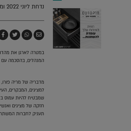
נדחת ליוני 2022 ומתגאה בשפע של דברים חדשים
שלח
שתף
צייץ
ש
בדואר
ב-
ב-
ב
אלקטרוני
Whatsapp
witter
k
במטרה לארגן את מהדור
המנהלים, בהסכמה עם פיירה מ
מדבריה של מריה פורו,
למציגים, המבקרים, העי
שמבטיח להיות עמוס בד
חזקה של מציגים ואנשי 
תעניק לחברות המשתתפות