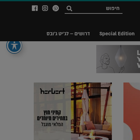
לעמוד
לעמוד
לעמוד
חפש
ה-
ה-
ה-
Facebook
Instagram
Ppinterest
של
של
של
Special Edition
דרושים – לג'יט ג'ובס
מגזין
מגזין
מגזין
לג'יט
לג'יט
לג'יט
Legit
Legit
Legit
Magazine
Magazine
Magazine