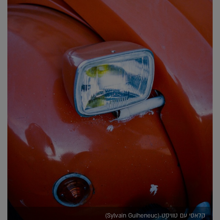
קלאסי עם טוויסט (Sylvain Guiheneuc)