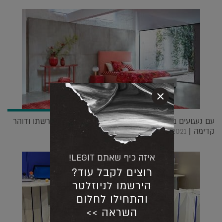
×
עם געגועים בלב: מותג הבית של קנזו ממשיך את מורשתו ודוהר
קדימה |
29.07.2021
איזה כיף שאתם LEGIT!
רוצים לקבל עוד?
הירשמו לניוזלטר
והתחילו לחלום
השראה >>