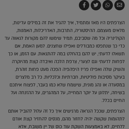
שלח
שתף
צייץ
שתף
בדואר
ב-
ב-
ב-
אלקטרוני
Whatsapp
Twitter
Facebook
הצרפתים היו מאז ומתמיד, איך להגיד את זה במילים עדינות,
מלאים מעצמם. ההיסטוריה, התרבות, האדריכלות, האמנות,
הקולינריה וכל מה שסביבם, תמיד שימשו להם מקורות לגאווה עד
כדי כך שנתפסו כמבודלים ואפילו שחצנים. למען האמת, אם
תשאלו לדעתי, יש להם בהחלט במה להתגאות. עם הזמן, או כך
לפחות לדעתי וגם לצערי, צרפת הלכה ואיבדה קצת מהיוקרה
והשיק שלה ואפילו פריז היפהפיה הפכה מעט פחות זוהרת,
בעיקר מסיבות פוליטיות, חברתיות וכלכליות. כל רב מלצרים
במסעדה או נהג מונית, שישמח שלא כמו בעבר, לפצוח איתכם
בשיחה, יתלונן על יוקר המחייה, על המהגרים, על ההזנחה ועל
החיים בכלל.
הצרפתים, שככל הנראה מרגישים איך כל זה עלול להוביל אותם
לתהומות שקשה יהיה לחזור מהם, מנסים להחזיר קצת אודם
ללחיים, לא באמצעות השקת עוד כוס של יין משובח, אלא