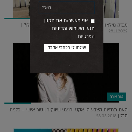
אני מאשר/ת את תקנון
מבזק מילאנו: מה קרה כשלג'יט הגיעה לארוחת מישלן? |
תנאי השימוש ומדיניות
28.11.2022
הפרטיות
טור אורח
האם תחזיות הצבע הן אקט יח"צני שיווקי? | טור אישי – כלנית
סגל |
28.03.2018