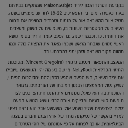
בקביעת הטרנד הנכון ליריד Maison&Objet שמתקיים בבירתם
בעוד כעשרה ימים, בין התאריכים 18-22 לחודש. פעמיים בשנה,
מטיל צוות ההשראה אור על מגמות וטרנדים החוצים את תחום
העיצוב על הקטגוריות השונות בו, משפיעים על השוק ומעצבים
את העתיד. כך, וכבמדי שנה, גם הפעם עומד היריד בסימן נושא
ראשי מסוים שנבחר מראש ושכמו מאגד את התצוגה כולה וכמו
מהווה מקור השראה וסמן ימני למתרחש בה.
המעצב והתפאורן וינסנט גרגואר (Vincent Gregoire), מסוכנות
החיזוי הפריזאית NellyRodi, מי שקובע מה יהיו הנושאים שיובילו
את יריד העיצוב, חש הפעם שהגיע הזמן להתייחס לכוח הפיתוי,
לשיק נטול המאמצים ולסגנון המובחן של הצרפתים. גרגואר
והסוכנות בה הוא פועל, מנתחים את התנהגות הצרכנים לצד
תופעות סוציולוגיות ומדייקים אותם לכדי נושא. הנושא הפעם
'סלחו לצרפתית שלי!' נשמע אולי משעשע אבל הוא נראה רציני
למדיי בהקשר של נסיקתה מחד של ארץ הבגט והברט בסצנה
הבינלאומית. או כך לפחות על פי אמונתם של חוזי הטרנדים