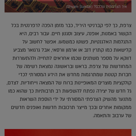
איך הצרפתית שלכם? (Shyam Sundar)
צרפת, כך לפי קברניטי היריד, כבר מזמן הפכה לרפרנטית בכל
הקשור באמנות, אופנה, עיצוב וסגנון חיים. עבור רבים, היא
התגלמות האלגנטיות, פשוטו כמשמעו. אפשר לחשוב על
קלישאות כמו קתרין דנב או ארמון וורסאי, אבל גרגואר מצביע
דווקא על מספר משתנים שכמו אחראים לתחייה ולהתעוררות
המחודשות של צרפת. בראש ובראשונה נמצאת רשימה של
חברות קטנות שמתרגמות מחדש את הידע המסורתי לכדי
קולקציות מוצרים המאופיינות ברוח של המצאה וייחודיות. לצדם,
גל חדש של יצירה נפתח להשפעות רב תרבותיות כך שהוא כמו
מתנער מהשיק הצרפתי המסורתי על ידי הוספת השראות
ממקומות אחרים ובכך מייצר תרכובות חדשות ואופנים חדשים
של ערבוב והתאמה.