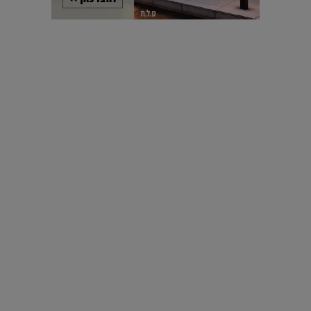
עיצוב עולמי - פריז
כל הדרך משוקולד בזיליקום ועד מוזיאון רודן – האייטם המלא |
04.04.2019