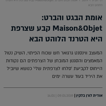
דף הבית
עיצוב
אומת הבגט והברט: Maison&Objet קבע שצרפת היא הטרנד
הלוהט הבא
אומת הבגט והברט:
Maison&Objet קבע שצרפת
היא הטרנד הלוהט הבא
המעצב ווינסנט גרגואר חש שכוח הפיתוי, השיק נטול
המאמצים והסגנון המובחן של הצרפתים הם נקודות
הייחוס לקביעת 'סלחו לצרפתית שלי' כנושא שיוביל
את היריד בעוד עשרה ימים
אודית לורן בלקין
|
09.01.2019 | 14:01