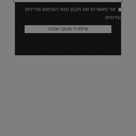
אני מאשר/ת את תקנון תנאי השימוש ומדיניות
הפרטיות
על העושר והכוח שבצבע: ריאיון עם המעצבת בטאן לורה ווד |