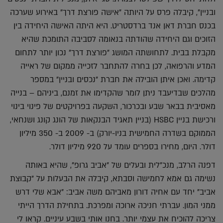
ובניין", קיבלה פרס על היותה "אישה פורצת דרך" באירוע שערכה
בכנס חברת דאן אנד ברדסטריט. היא היתה האישה היחידה בין
הזוכים וגם היחידה שהודתה בנאומה לסביבה התומכת שהיא
מקבלת בבית. לתחושתה המושג "פורצת דרך" נכון יותר לתחום
המדע והרפואה, לכן בחרה להתחבר לזכייה ממקום של ראייה
קדימה. ואכן איתן הובילה את חברת "נכסים ובניין" במספר
מהלכים שבדיעבד ניתן לומר שהקדימו את זמנם, ביניהם – בנייה
מאסיבית בבאר שבע ובכרכור, השקעה בפרויקטים של פינוי בינוי
ורכישת בניין HSBC (בניין תאגיד הבנקאות של הונג קונג ושנחאי,
הממוקם בשדרה החמישית בניו-יורק) ב- 2009 ב- 350 מיליון
דולר. היום, מחירו בספרים עומד על 920 מיליון דולר.
דפנה הרלב, מנכ"לית ובעלים של "אביב גרופ", שהיא באותה
נשימה גם אמא לחמישה וסבתא, קיבלה את הבעלות על "קבוצת
אביב" יחד עם אחיה דורון מאביהם משה אביב: "אבא שלי דרש
ממני המון. עברתי חניכה ארוכה ומפרכת. בתחילת הדרך הייתי
צריכה להוכיח את עצמי יותר. בחנו אותי בשבע עיניים. קראו לי