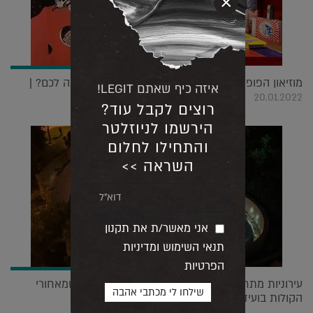
×
מוזיאון הפופ אפ חוזר בפעם השלישית! אז מה מחכה לכם? |
איזה כיף שאתם LEGIT!
20.01.2022
רוצים לקבל עוד?
הירשמו לניוזלטר
והתחילו לחלום
השראה >>
אני מאשר/ת את תקנון
תנאי השימוש ומדיניות
הפרטיות
עירוניות מתחדשת ביום שאחרי הקורונה, האנשים שמאחורי
הקולות בועידה |
20.06.2021