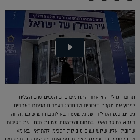
בדואר
ב-
ב-
ב-
אלקטרוני
Whatsapp
Twitter
Facebook
תחום הנדל"ן הוא אחד התחומים בהם הנשים טרם הצליחו
לפרוץ את תקרת הזכוכית ולהתברג בעמדות מפתח באחוזים
ניכרים. כנס הנדל"ן השנתי, שנערך באילת בחודש שעבר, היווה
דוגמא לחוסר האיזון בתחום והזדמנות מצוינת לבחון את הסיבות
שהובילו אליו. שלוש נשים מובילות הסכימו להתראיין באומץ
ולהתייחס לדרך שפילסו לצמרת. סגי איתן, מנכ"לית חברת "נכסים