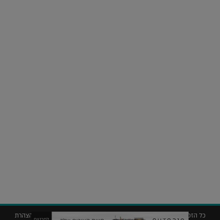
על העושר והכוח שבצבע: ריאיון עם המעצבת בטאן לורה ווד |
23.02.2026
נדל"ן
חלומות בהקיץ? כך נראה מלון היוקרה של אקירוב בפריז |
04.02.2026
כל הזכויות שמורות © 2019 ללג'יט – המגזין לאדריכלות עיצוב ונדל"ן |
הצהרת