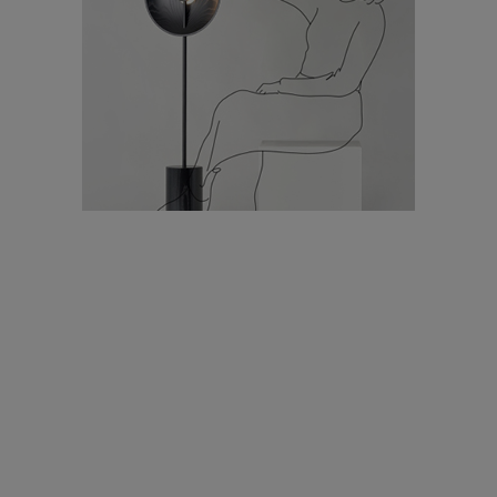
עיצוב עולמי - פריז
כל הדרך משוקולד בזיליקום ועד מוזיאון רודן – האייטם המלא |