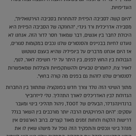
העדיפויות.
"היום קשה לסביבה הפיזית להתחרות בסביבה הוירטואלית",
מסבירה אדריכלית ורד גינדי, "החוזקה של הסביבה הפיזית היא
היכולת לחבר בין אנשים, דבר שמאוד חסר לדור הזה. אנחנו לא
נועדנו לחיות בבניינים והסנסורים שלנו נכבים במקומות סגורים,
אז היום אנחנו מדברים על ביופיליה שהיא בעצם טשטוש
הגבולות בין החוץ לפנים, בין היתר על ידי חשיפה לאור, לנוף,
לאויר צח, לחומרים טבעיים ולהשתקפויות והצללות שמאפשרות
לסנסורים שלנו לזהות גם בפנים מה קורה בחוץ".
מתוך השינוי הזה נולד צורך חדש בפונקציה שתתווך בין החברות
הגדולות לבין האדריכלים לאורך התהליך. טלי לייזרוביץ'
ברנדוינהנדלר, הבעלים של TOOT, ניהול תהליכי בינוי ומעבר
עסקים: "היום הפרויקטים הרבה יותר מורכבים בין השאר בגלל
דרישות הלקוח ולוחות זמנים מאוד קצרים. ברוב הארגונים אין
מנהל בינוי ונכסים והתפקיד הזה נופל על מישהו שאין לו את