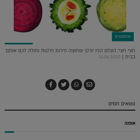
אינסטגרם
חצי חצי: הצלם הניו יורקי שחוצה פירות וירקות ותולה לכם אותם
בבית |
14.06.2020
שלח
שתף
צייץ
שתף
בדואר
ב-
ב-
ב-
אלקטרוני
Whatsapp
Twitter
Facebook
נושאים חמים
אופנה