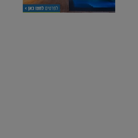
עיצוב עולמי - פריז
כל הדרך משוקולד בזיליקום ועד מוזיאון רודן – האייטם המלא |
04.04.2019