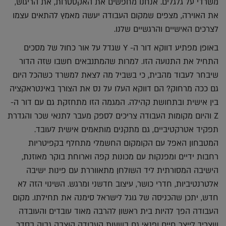
משרדי על גלגלים. אנחנו מחפשים את האקסטרות, את הריגוש,
את האוירה, מצפים שמקום העבודה יעשה מאמץ להתאים עצמו
לצרכים האישיים והרגשיים שלנו.
באופן מפתיע דווקא דור ה- Y שגדל על אור כחול של מסכים
התחיל את התנועה הזו. למרות שהמתנבאים חשבו שזה הדור
שיבחר לעבוד מהבית, כי בשביל מה לצאת למשרד כשהכל היום
גם ככה מרחוק? הם דווקא העלו על נס את הצורך באינטראקציה
בין אישית ובתחושת קהילה. המגמה הזו מתחזקת גם עם דור ה-
Z והיום מקומות העבודה צריכים לספק מעבר לתנאי שכר והגדרת
תפקיד אטרקטיביים, גם מתקנים מותאמים אישית לעובד.
המטבחון האפל עם הקומקום החשמלי מתחלף בקפיטריות
רחבות ידיים ומפנקות עם מכונות קפה וארוחת בוקר מאוזנת,
הישיבה המסורתית ליד השולחן מתאווררת עם פינות ישיבה
אלטרנטיביות, חדרי כושר, עיצוב חדשני ומרגש. השינוי הזה לא
חדש, יתכן שהכניסה של גוגל לישראל סימנה את תחילתו. מקום
העבודה הפך להיות בית ראשון להרבה מאוד עובדים והעובדה
שצריך לייצר חיים ופנאי גם בשעות העבודה הוצבה גבוה בסדר