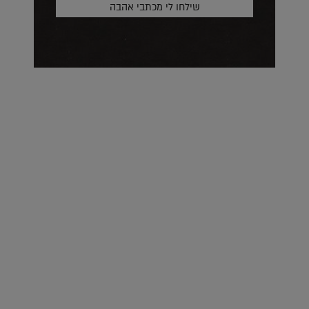
על העושר והכוח שבצבע: ריאיון עם המעצבת בטאן לורה ווד |
23.02.2026