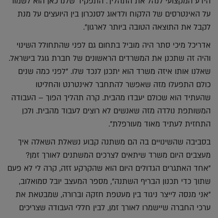
הידע המקצועי לנהל את התהליך. התפקיד שלנו כאן הוא לשמור
על האינטרסים של הלקוח ולדאוג לסנכרון בין היועצים על מנת
לקבל את התוצאה הטובה ביותר לארגון".
אדריכל מיכי סתר היה מוביל בתחום גם לפני שהתחולל השינוי
והיה זה שתכנן את המשרדים הראשונים של חברת גוגל בישראל.
שאלנו אותו איזה משרד הוא יתכנן לנכד שלו. "לפני כמה שנים
כולם התפעלו מזה שאפשר להתחבר לאינטרנט והחליטו
שהעתיד הוא שכולם יעבדו מהבית. קרה תהליך הפוך – העבודה
המשותפת נולדה מזה שאנשים לא רוצים לעבוד מהבית. ולכן
התחזית לעתיד מאוד מעורפלת".
בסביבה שהשינויים בה הם משתנה קבוע נשאלת השאלה איך
מעצבים היום משרד שיתאים לצרכים המשתנים לאורך זמן?
"אחד האתגרים הגדולים היום הוא שהקרקע זזה, קרה לי לא פעם
שתוך כדי תכנון הבריף השתנה", מספר המעצב יובל סמואלוב,
"אני מנסה לייצר ניגוד בין מעטפת חזקה וברורה, שמבטאת את
ערכי החברה שיישמרו לאורך זמן, לבין חללי העבודה שצריכים