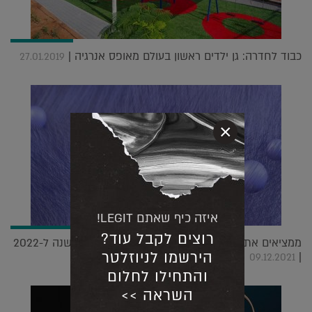
כבוד לחדרה: גן ילדים ראשון בעולם מאופס אנרגיה |
27.01.2019
×
איזה כיף שאתם LEGIT!
רוצים לקבל עוד?
ממציאים את עצמם מחדש: פנטון הכריזו על צבע השנה ל-2022
הירשמו לניוזלטר
|
09.12.2021
והתחילו לחלום
השראה >>