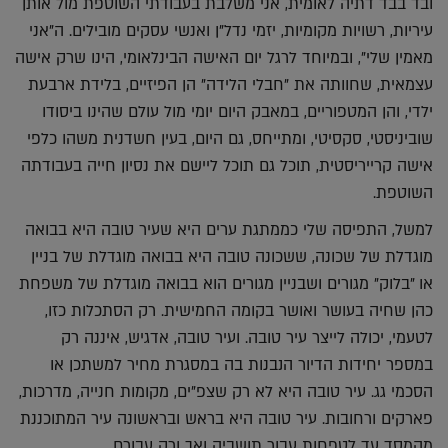
ובד בבד דתיה לאומית, אני משלבת בעבודתי השוטפת מול אותן
עיריות, רשויות מקומיות, יזמי נדל"ן ואנשי עסקים מובילים. ה"אני
מאמין שלי", ובמיוחד לרגל יום האישה הבינלאומי, הינו שרק אישה
עצמאית, שחוותה את "חבלי הלידה" הן הפיזיים, בלידת ארבעת
ילדי, והן המטפוריים, במאבק היום יומי מול עולם שהינו ביסודו
שוביניסטי, סקסיטי, ומתייחס, גם היום, בעין חשדנית משהו כלפי
אישה קרייריסטית, תוכל גם תוכל ליישם את נסיון חייה בעבודתה
השוטפת.
למשל, התפיסה שלי כממתגת ערים היא שעיר טובה היא בבואה
מוגדלת של שכונה, ששכונה טובה היא בבואה מוגדלת של בניין
או "בלוק" מגורים ושבניין מגורים הוא בבואה מוגדלת של משפחת
כהן שחיה בעושר ואושר בקומה החמישית. רק הסתכלות כזו,
לטעמי, יכולה לייצר עיר טובה. ועיר טובה, אדגיש, איננה רק
במספר יחידות הדיור הנבנות בה במסגרת מחיר למשתכן או
הסכמי גג. עיר טובה היא לא רק שצפ"ים, מקומות חנייה, מדרכות,
פארקים ורחובות. עיר טובה היא בראש ובראשונה עיר המתוכננת
מהמסד עד לטפחות עבור תושביה ואך ורק עבורם.