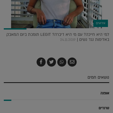
אירועים
למי היא חייכה? עם מי היא דיברה? LEGIT תומכת ביום המאבק
באלימות נגד נשים |
24.11.2019
שלח
שתף
צייץ
שתף
בדואר
ב-
ב-
ב-
אלקטרוני
Whatsapp
Twitter
Facebook
נושאים חמים
אופנה
טרנדים