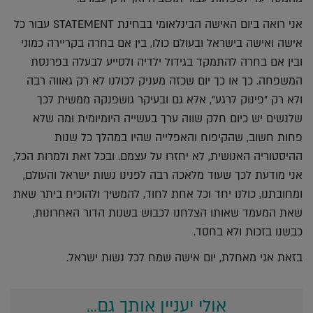
אני רואה ביום האישה הבינלאומי בבחינת STATEMENT עבור כל
אישה ואישה בישראל ובעולם כולו, בין אם בחרה בקריירה כמוני
ובין אם בחרה להתמקד בגידול ילדיה ולסייע לבעלה בפרנסת
המשפחה. כך או כך יום שכזה מעניק לכולנו לא רק גאווה רבה
ולא רק "פינוק לרגע", אלא גם ובעיקר גושפנקה ממשית לכך
שלנשים יש כיום חלק שווה ערך בעשייה היומיומית ומה שלא
פחות חשוב, שהקיפוח והאפלייה שהיו במהלך כל שנות
ההיסטוריה האנושית, לא יחזרו על עצמם. ובכל זאת ולמרות הכל,
אני מודעת לכך שעוד מלאכה רבה לפנינו נשות ישראל והעולם,
ומחובתנו, כולנו יחד וכל אחת לחוד, להמשיך ולהוכיח ביתר שאת
שאת המעמד שאותו הצלחנו לכבוש בשנות הדור האחרונות,
כבשנו בזכות ולא בחסד.
בזאת אני מאחלת, יום אישה שמח לכל נשות ישראל.
אולי יעניין אותך גם...