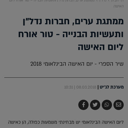
דף הבית
נדל"ן
ממתגת ערים, חברות נדל"ן ותעשיות הבנייה – טור אורח ליום
האישה
ממתגת ערים, חברות נדל"ן
ותעשיות הבנייה - טור אורח
ליום האישה
שיר הספרי - יום האישה הבינלאומי 2018
מערכת לג'יט
|
08.03.2018 | 10:31
שלח
שתף
צייץ
שתף
בדואר
ב-
ב-
ב-
אלקטרוני
Whatsapp
Twitter
Facebook
ליום האישה הבינלאומי יש מבחינתי משמעות כפולה, הן כאישה