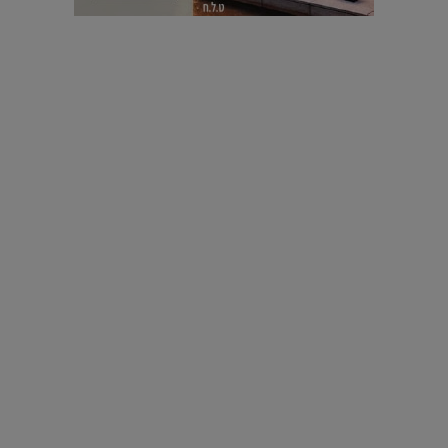
עיצוב עולמי - פריז
כל הדרך משוקולד בזיליקום ועד מוזיאון רודן – האייטם המלא |
04.04.2019