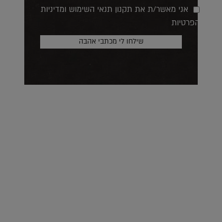
אני מאשר/ת את תקנון תנאי השימוש ומדיניות
הפרטיות
על העושר והכוח שבצבע: ריאיון עם המעצבת בטאן לורה ווד |