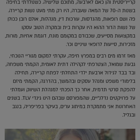
קרייריסטית והן כאם לארבעה, מתוכם שלישיה. כשנולדתי בחיפה
בשנות ה-70 של המאה שעברה, היו רק מתי מעט נשות קריירה.
פה ושם רופאות, מהנדסות, עורכות דין, מנהלות, אולם רובן ככולן
של נשות הדור ההוא היו עקרות בית ובמקרה הטוב עסקו
במקצועות מסייעים, שכבודם במקומם מונח, דוגמת אחיות, מורות,
מזכירות, סייעות לרופאי שיניים וכו'.
מאז זרמו מים רבים במפרץ חיפה, עקרתי למקום מגוריי הנוכחי,
גבעת שמואל, הצטרפתי לקהילה דתית לאומית, הקמתי משפחה,
ובד בבד לגידול ארבעת ילדי התחלתי לפתח קריירה, תחילה
בלימודי משפט ומנהל עסקים ובהמשך, בהדרגה, הקמתי מיזם
להפקת סרטי תדמית, אחר כך הפכתי למנהלת השיווק ועמלתי
על פרויקטים נדלנ"יים, שהמפורסם שבהם הינו גינדי TLV. בשנים
האחרונות אני מתמקדת במיתוג ערים, בעיקר בפריפריה, בנגב
ובגליל.