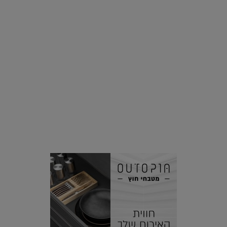
סביבה
הוסיפו לרשימת הדברים שנעשה אחרי: אי פרטי שכולו פארק
מים עתידני |
07.02.2021