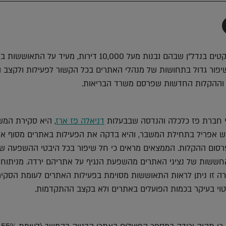
תף
-
Faceboo
T
מדגם בקרב כמאה פרויקטים בנדל"ן שבהם נבנות מעל 10,000 דירות, מעיד על ה
שיפור גדול בתחושות של מנהלי האתרים בכל הקשור לפעילות ולקצב 
 וההקלות החדשות שפרסם משרד הבריאות.
י חברת פז כלכלה והנדסה שבבעלות
דניאלה פז ארז
, היא סקירת המש
 אפריל בתחילת המשבר, והיא בדקה את הפעילות באתרים מסוף אפ
רסום ההקלות. הממצאים מראים כי חל שיפור בכל היבטי ההשפעה של
החששות של נציגי האתרים מהשפעת הנגיף על אתריהם ירדה. מניתוח
ה זו ניתן לראות התאוששות מסוימת בפעילות האתרים לעומת הסקי
טוי בעיקר בכמות הפועלים באתרים ולא בקצב ההתקדמות.