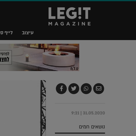
עיצוב
לייף סט
שלח
שתף
צייץ
שתף
בדואר
ב-
ב-
ב-
אלקטרוני
Whatsapp
Twitter
Facebook
31.05.2020 | 9:21
נושאים חמים