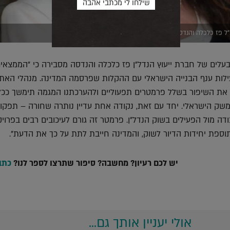
ל פז כלכלה והנדסה (צילום דרור נחום)
ובעלים של חברת ייעוץ הנדל"ן פז כלכלה והנדסה מסבירה כי "הממצאי
ילות ענף הבנייה הישראלי עם ההקלות שפרסמה המדינה. מנהלי האת
 את השיפור בשלל פרמטרים תפעוליים ולהערכתנו המגמה תימשך ככל
משק הישראלי. יחד עם זאת, נקודה אחת עדיין נותרה שחורה – תפקו
דה מול הפעילים בשוק הנדל"ן. פרמטר זה גורם לעיכובים רבים בפרוי
ספת יחידות הדיור לשוק, והמדינה חייבת לתת על כך את הדעת".
יש לכם רעיון? מחשבה? סיפור שתרצו לספר לנו?
כתבו
אולי יעניין אותך גם...