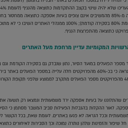
42% מהמשיבים העריכו כי תהיה ירידה במספר הפועלים באתרי הבנייה בהמשך (לעומת 55%
בסקירה קודמת), 61% העריכו שלא יהיה שינוי בקצב ההתקדמות כתו
בסקירה קודמת), למעלה מ-85% מהמשיבים אינם צופים בעיות אספקה כתוצאה ממחסור ב
או מעיכובים בייבוא (לעומת 80% בסקירה קודמת); 100% ממנהלי האתרים השיבו כי ל
רויקט כתוצאה מהתפרצות הנגיף.
הרשויות המקומיות עדיין מרחפת מעל האתרים
מספר הפועלים במועד הסיור, נתון שנבדק גם בסקירה הקודמת וגם ב
טרום תקופת הקורונה ונראה כי בכ-60% מהפרויקטים חלה עלייה במספר הפועלים באתר בי
רים שהתלוננו על בעיות אספקה ירד משמעותית ונמצאו רק תשעה אתר
ספקה. לאור ההקלות בהגבלות הפעילות סביב המשבר מסתמן כי הסיכו
מעותית וככל הנראה לא פגעו באתרים. לעומת שאת, בכל הקשור לע
 חל שיפור והזמינות שלהן נותרה נמוכה וכך הסבירות לאיחורים כתוצא