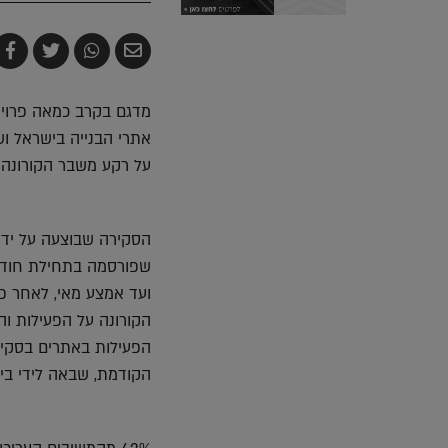
שלח
שתף
צייץ
ש
בדואר
ב-
ב-
ב
אלקטרוני
Whatsapp
witter
k
אתרי הבנייה בישראל ו
על רקע משבר הקורונה
הסקירה שבוצעה על יד
שפורסמה בתחילת חודש
ועד אמצע מאי, לאחר פ
הקורונה על הפעילות ו
הפעילות באתרים בסקיר
הקודמת, שבאה לידי בי