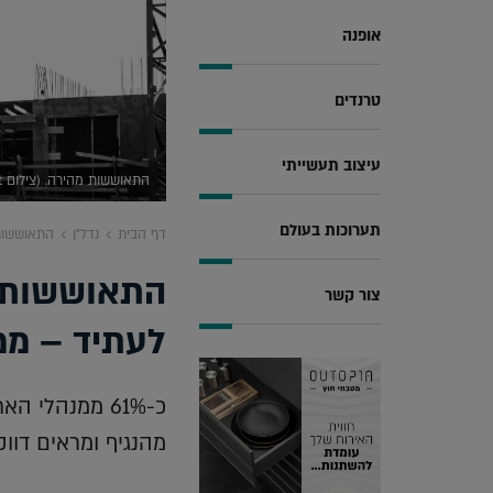
אופנה
טרנדים
עיצוב תעשייתי
התאוששות מהירה. (צילום Deposit)
תערוכות בעולם
דף הבית
נדל"ן
התאוששות 
התאוששות ב
צור קשר
לעתיד – ממ
כ-61% ממנהלי
מהנגיף ומראים דוו