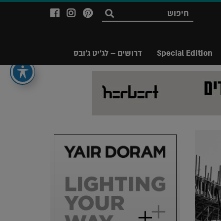
לעמוד
לעמוד
לעמוד
חפש
ה-
ה-
ה-
Facebook
Instagram
Ppinterest
של
של
של
Special Edition
דרושים – לג'יט ג'ובס
מגזין
מגזין
מגזין
לג'יט
לג'יט
לג'יט
Legit
Legit
Legit
Magazine
Magazine
Magazine