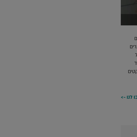
ם
רים
ד
קטים
 לנו ~>