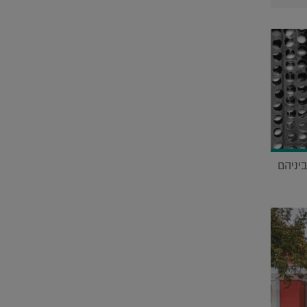
יניהם