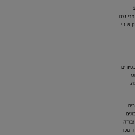
צאה מהנגיף (לעומת 54%
חומרי גלם
א מתוכנן שינוי
סיורים
חס
ים
נים
בודה
ה מכך