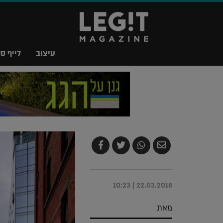
עיצוב
לייף סט
שלח
שתף
צייץ
שתף
בדואר
ב-
ב-
ב-
אלקטרוני
Whatsapp
Twitter
Facebook
22.03.2018 | 10:23
מאת