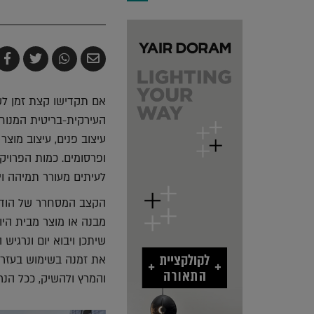
שלח
שתף
צייץ
ש
בדואר
ב-
ב-
ב
אלקטרוני
Whatsapp
witter
k
אם תקדישו קצת זמן לש
העירקית-בריטית המנוחה
עיצוב פנים, עיצוב מוצר
ופרסומים. כמות הפרוי
לעיתים מעורר תמיהה וי
הקצב המסחרר של הודעו
מבנה או מוצר מבית היו
שיתכן ויבוא יום ונרגי
את זמנה בשימוש בעזרים
והמרץ ולהשיק, ככל הנר