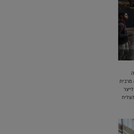
ה
 מרבית
ייצר
הצליח