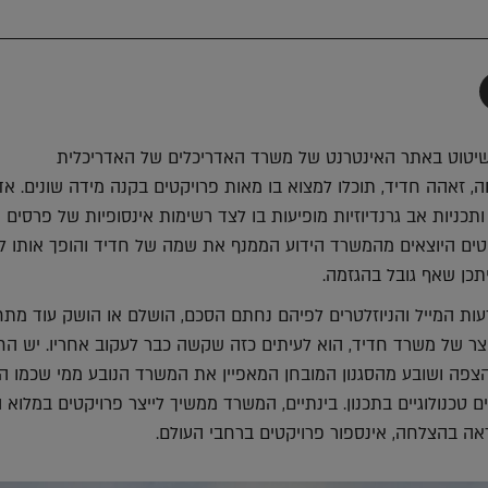
תף
-
Faceboo
T
יטוט באתר האינטרנט של משרד האדריכלים של האדריכלית
, זאהה חדיד, תוכלו למצוא בו מאות פרויקטים בקנה מידה שונים. אדר
 ותכניות אב גרנדיוזיות מופיעות בו לצד רשימות אינסופיות של פרסים
קטים היוצאים מהמשרד הידוע הממנף את שמה של חדיד והופך אותו למ
תכן שאף גובל בהגזמה.
ת המייל והניוזלטרים לפיהם נחתם הסכם, הושלם או הושק עוד מתח
צר של משרד חדיד, הוא לעיתים כזה שקשה כבר לעקוב אחריו. יש הח
ש הצפה ושובע מהסגנון המובחן המאפיין את המשרד הנובע ממי שכמו 
 טכנולוגיים בתכנון. בינתיים, המשרד ממשיך לייצר פרויקטים במלוא 
אה בהצלחה, אינספור פרויקטים ברחבי העולם.