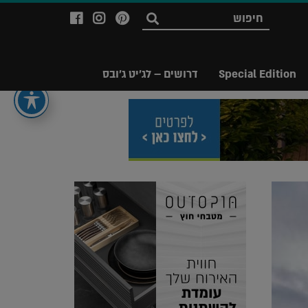
לעמוד
לעמוד
לעמוד
חפש
ה-
ה-
ה-
Facebook
Instagram
Ppinterest
של
של
של
Special Edition
דרושים – לג'יט ג'ובס
מגזין
מגזין
מגזין
לג'יט
לג'יט
לג'יט
Legit
Legit
Legit
Magazine
Magazine
Magazine