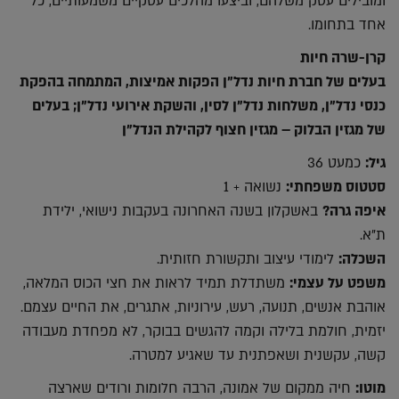
ומובילים עסק משלהם, וביצעו מהלכים עסקיים משמעותיים, כל
אחד בתחומו.
קרן-שרה חיות
בעלים של חברת חיות נדל"ן הפקות אמיצות, המתמחה בהפקת
כנסי נדל"ן, משלחות נדל"ן לסין, והשקת אירועי נדל"ן; בעלים
של מגזין הבלוק – מגזין חצוף לקהילת הנדל"ן
גיל:
כמעט 36
סטטוס משפחתי:
נשואה + 1
איפה גרה?
באשקלון בשנה האחרונה בעקבות נישואי, ילידת
ת"א.
השכלה:
לימודי עיצוב ותקשורת חזותית.
משפט על עצמי:
משתדלת תמיד לראות את חצי הכוס המלאה,
אוהבת אנשים, תנועה, רעש, עירוניות, אתגרים, את החיים עצמם.
יזמית, חולמת בלילה וקמה להגשים בבוקר, לא מפחדת מעבודה
קשה, עקשנית ושאפתנית עד שאגיע למטרה.
מוטו:
חיה ממקום של אמונה, הרבה חלומות ורודים שארצה