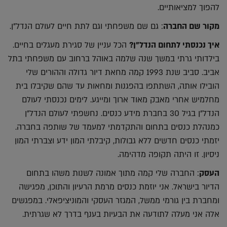
להפוך למציאותיים.
מקור שם החברה
: גם שם משפחתי וגם לתת חיים לעולם הנדל"ן.
איך נכנסתי לתחום הנדל"ן?
הכל עניין של סגירת מעגלים בחיים.
בילדותי גרתי במשך שנה שלמה באוהל ברחוב עם משפחתי בתל
אביב. סביב שנת 1993 קמה מחאת דיור גדולה וההורים שלי
הובילו אותה, השתתפו בהפגנות ומחאות עד שהם שקיבלו בית
מחלמיש אחרי מאבק מאוד ארוך ומייגע. לימים נכנסתי לעולם
הנדל"ן בגיל 30 בחברת מידע כנסים. נחשפתי לעולם הנדל"ן
כמנהלת כנסים בתחום והתקדמתי למעמד של שותפה בחברה.
יזמתי כנסים חדשים ללא גבולות, קיבלתי המון ידע וצברתי המון
ניסיון. זו היתה תקופה מדהימה.
העסק
: החברה שלי קמה מתוך אמונה לשנות משהו בתחום
הדיור בישראל. אני יוזמת כנסים מרמת הרעיון והתוכן, מפגישה
ומחברת בין גורמי ממשל, המגזר העסקי והמוניציפאלי. במפגשים
אלה אני מעלה לתודעה את הבעיות בענף בדרך לא שגרתית.