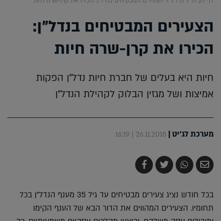
דף הבית
נדל"ן
הצעירים המבטיחים בנדל"ן: הכירו את קרן-שרה חיות
הצעירים המבטיחים בנדל"ן:
הכירו את קרן-שרה חיות
חיות היא בעלים של חברת חיות נדל"ן הפקות
אמיצות ושל מגזין הבלוק לקהילת הנדל"ן
מערכת לג'יט
|
26.11.2018 | 16:19
שלח
שתף
צייץ
שתף
בדואר
ב-
ב-
ב-
אלקטרוני
Whatsapp
Twitter
Facebook
בכל חודש נציג צעירים מבטיחים עד גיל 35 מענף הנדל"ן בכל
תחומיו. הצעירים המהווים את הדור הבא של הענף הקימו