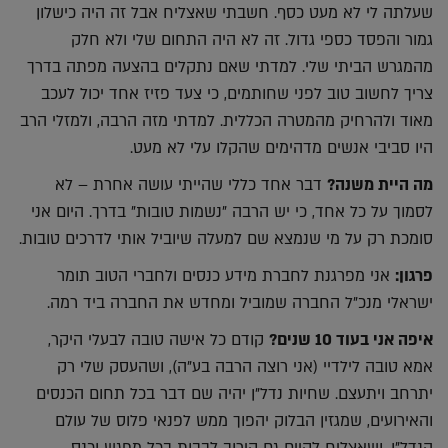
שעלתה לי לא מעט כסף. חשבתי שאצליח אבל זה היה כישלון
גמור והפסד כספי גדול. זה לא היה התחום שלי ולא חלק
מהמגרש הביתי שלי. למדתי שאם נתקלים בהצעה מפתה בדרך
צריך לחשוב טוב לפני שחותמים, כי צעד פזיז אחד יכול לעכב
מאוד ולהרחיק מהמטרה הכללית. למדתי מזה הרבה, ולמזלי הרב
היו סביבי אנשים מדהימים שהקלו עלי לא מעט.
מה היית משנה?
דבר אחד כללי שהייתי עושה אחרת – לא
לסמוך על כל אחד, כי יש הרבה "נשמות טובות" בדרך. היום אני
סומכת רק על מי שנמצא שם למעלה שיוביל אותי לדרכים טובות.
פרגון:
אני מפרגנת לחברת מידע כנסים ולחברי הטוב תומר
ישראלי מנכ"ל החברה שמוביל ומחדש את החברה ביד רמה.
איפה אני בעוד 10 שנים?
קודם כל אישה טובה לבעלי היקר,
אמא טובה לילדיי (אני רוצה הרבה בע"ה), ושהעסק שלי רק
יתרחב ויתעצם. שחיות נדל"ן יהיה שם דבר בכל תחום הכנסים
והאירועים, שמגזין הבלוק יהפוך ממש לפנאי פלוס של עולם