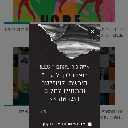
גלויות של תקווה: יוסי למל על המיזם לראש השנה שמייחל לימים
×
טובים |
30.09.2024
איזה כיף שאתם LEGIT!
רוצים לקבל עוד?
הירשמו לניוזלטר
והתחילו לחלום
השראה >>
100 המשפיעות בעולם ע"פ מגזין טיים: המפורסמות ואלה
שחשוב שתכירו |
28.04.2021
אני מאשר/ת את תקנון