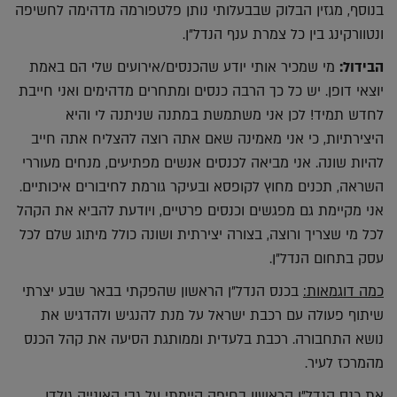
בנוסף, מגזין הבלוק שבבעלותי נותן פלטפורמה מדהימה לחשיפה
ונטוורקינג בין כל צמרת ענף הנדל"ן.
הבידול:
מי שמכיר אותי יודע שהכנסים/אירועים שלי הם באמת
יוצאי דופן. יש כל כך הרבה כנסים ומתחרים מדהימים ואני חייבת
לחדש תמיד! לכן אני משתמשת במתנה שניתנה לי והיא
היצירתיות, כי אני מאמינה שאם אתה רוצה להצליח אתה חייב
להיות שונה. אני מביאה לכנסים אנשים מפתיעים, מנחים מעוררי
השראה, תכנים מחוץ לקופסא ובעיקר גורמת לחיבורים איכותיים.
אני מקיימת גם מפגשים וכנסים פרטיים, ויודעת להביא את הקהל
לכל מי שצריך ורוצה, בצורה יצירתית ושונה כולל מיתוג שלם לכל
עסק בתחום הנדל"ן.
כמה דוגמאות:
בכנס הנדל"ן הראשון שהפקתי בבאר שבע יצרתי
שיתוף פעולה עם רכבת ישראל על מנת להנגיש ולהדגיש את
נושא התחבורה. רכבת בלעדית וממותגת הסיעה את קהל הכנס
מהמרכז לעיר.
את כנס הנדל"ן הראשון בחיפה קיימתי על גבי האונייה גולדן