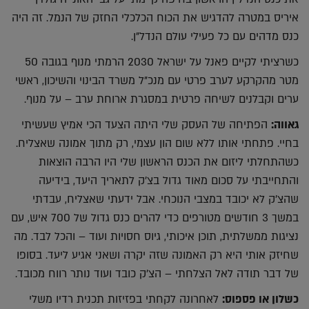
איריס במטרה להדגיש את הכוח הכלכלי החזק של הנמל. זה היה
כנס מדהים עם כל פעילי עולם הנדל"ן.
כשרציתי לקיים פאנל על ישראל 2030 הרמתי מנוף בגובה 50
מטר מהקרקע לערב פרטי עם מנכ"ל משרד הבינוי והשיכון, ראשי
ערים וקבלנים לשיחה פרטית במסגרת ארוחת ערב – על מנוף.
גאווה:
הפתיחה של העסק שלי היתה הצעד הכי אמיץ שעשיתי
בחיי. פתחתי אותו ללא שום הון עצמי, רק מתוך אמונה שאצליח.
כשהתחלתי ליזום את הכנס הראשון שלי היו הרבה הוצאות
והתחייבתי על סכום מאוד גדול בצ'ק לתאריך היעד, בידיעה
שהצ'ק לא יכובד במצבי הנוכחי. אבל ידעתי שאצליח, עבדתי
במשך 3 חודשים מטורפים כדי להרים כנס גדול של 700 איש, עם
נציגות ממשלתית, תוכן איכותי, גיוס חסויות ועוד – והכל לבד. מה
שחיזק אותי היא רק האמונה שזה יקרה ושאני אגיע ליעד. בסופו
של דבר תודה לאל הצלחתי – הצ'ק כובד ועוד נותר רווח מכובד.
כשלון או פספוס:
לאחרונה לקחתי בפזיזות תכנית רדיו משלי