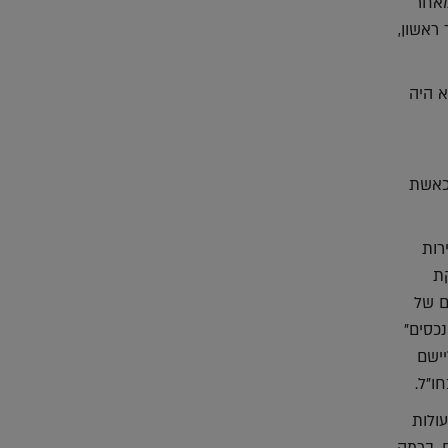
מאחר
ראשון,
א היה
המודל בעיני ל-GIRL POWER אמיתי כאשת
רות
קת
ם של
נכסים"
יישם
ו"ל.
ולות