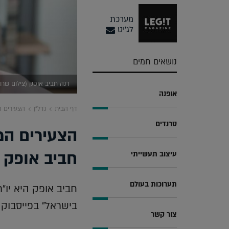
מערכת
לג'יט
נושאים חמים
דנה חביב אופק (צילום שרון ל
אופנה
דף הבית
נדל"ן
הצעירים ה
טרנדים
הצעירים המב
חביב אופק
עיצוב תעשייתי
תערוכות בעולם
חביב אופק היא יו"ר
בישראל" בפייסבוק
צור קשר