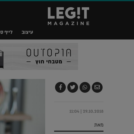
עיצוב
לייף סט
שלח
שתף
צייץ
שתף
בדואר
ב-
ב-
ב-
אלקטרוני
Whatsapp
Twitter
Facebook
29.10.2018 | 11:04
מאת