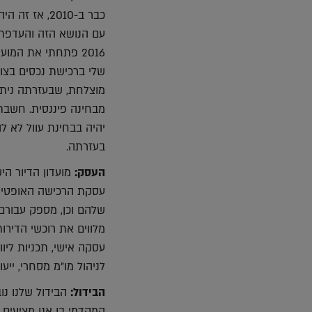
עם הנושא הזה והעדפת
2016 פתחתי את המו
שלי ברכישת נכסים בצו
מוצלחת, שבעזרתה נית
מבחינה פיננסית. חשבת
יהיה בבחינת עוול לא 
בעזרתה.
העסק:
מועדון הדיור הי
עסקת הרכישה האופטימל
שלהם וכן, מספק עבורם 
מלווים את רוכשי הדיר
עסקה אישי, תכניות ליוו
לניהול מו"מ מסחרי, ייעו
הבידול:
הבידול שלנו נו
המקדמי בו אנו מציעים