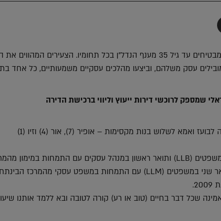
תף
-
Faceboo
T
בכל חודש נציג צעירים מבטיחים עד גיל 35 מענף הנדל"ן בכל תחומיו. הצעירים המהווים את
בילים עסק משלהם, וביצעו מהלכים עסקיים משמעותיים, כל אחד בתח
ראלי שמספק לרוכשי דירות ייעוץ וליווי ברכישת הדירה
ועז ואמא לשלוש בנות מקסימות – אופיר (7), אור (4) וזיו (1)
תואר ראשון במשפטים (LLB) ותואר ראשון במנהל עסקים עם התמחות במימון מהמ
הבינתחומי הרצליה. תואר שני במשפטים (LLM) עם התמחות במשפט עסקי מהמרכז הבינת
2.
מינה שכל דבר בחיים (טוב או רע) קורה לטובה ובא ללמד אותנו שיעו