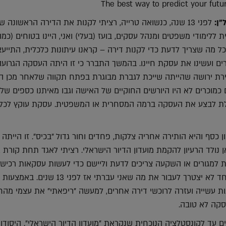
"ן:
לפני 13 שנה, כנשואה טרייה, רציתי לקנות את הדירה הראשונה של
ללימודי משפטים ומנהל עסקים, בועז (בעלי) ואני, היינו בטוחים (כמו 
כל מה שצריך לדעת כדי לקנות דירה – קראנו עיתונות כלכלית, התייעצ
ים ועשינו את עסקת חיינו. בהמשך התברר כי זו היתה העסקה הגרועה
 דירת ירושה שהייתה שייכת לגברת מבוגרת בפתח תקווה שלאחר מכן 
 כמוכרים לא היו היורשים החוקיים של האישה וגבו מאיתנו כספים שלא
ולת לבצע את העסקה ברמה המסחרית או המשפטית. עסקת עוקץ לכל
 כסף והיא הותירה אחריה צלקות, פחדים וחור גדול "בכיס". זו הייתה 
 נולד הרעיון להקמת מועדון הדיור הישראלי. רציתי לאגד תחת קורת 
ת למגורים או השקעה צריכים לדעת וליישם כדי לעשות עסקאות רכיש
מוצלחות – כדי שאף אחד לא יצטרך לעבור את מה שאני עברתי אז לפני 3
ת עשייה ועזרה לרוכשי דירה אחרים, למעשה "ריפאתי" את עצמי מהחו
קה לא טובה.
ם עד לקונסטלציה הנוכחית שנקראת "מועדון הדיור הישראלי". היסודות