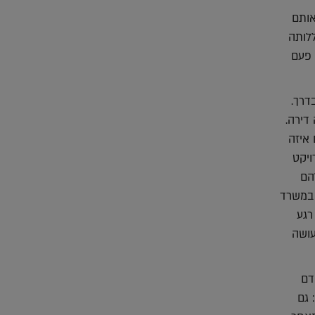
אותם
לותה
 פעם
עם ילד אחד בדרך.
דירה.
 איזה
ויקט
הם
 במשרד
רגע
עושה
דם
 גם