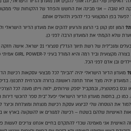
לה" האישית שלי הובילה אותי להקים את מועדון הדיור הישראלי, וגם 
קה לא טובה – אני מבינה את החשש והפחד של הלקוחות שלי ממקור 
 לפעול בפן המקצועי כדי להפיג ולהעלים אותם.
ה?
המון זמן קונן בי הרצון והרעיון להקים את מועדון הדיור הישראלי ול
טערת שלא הקמתי את המועדון הרבה לפני כן.
יוליה וורוטצקיה, בעלים ומנכ"לית של רשת תיווך הנדל"ן סנצ'ורי 21 ישראל. אישה חזקה
שמנהלת את כל הרשת בצורה מקצועית וביד רמה והיא 
לדים ובן אדם לפני הכל.
מועדון הדיור הישראלי יהיה "הבית" לכל מבצעי עסקאות רכישת הדי
 המועדון יהיה מצד אחד תחנה ראשונה ברורה והכרחית לתכנון/ בדי
 נכס בפוטנציה, ובמקביל יספק שירותים, ילווה וייתן מענה לכל הצרכי
מו כן, בחסות מועדון הדיור הישראלי יפעל "בית ספר לרוכשי דירות ו
ללמוד את הנוסחה שלי לביצוע עסקת רכישת מנצחת ומוצלחת וכיצד ל
אות האישיות שלהם בשטח – רכישה למגורים או להשקעה בארץ או בח
 האישית אני מאמינה שכדי להתקדם בחיים אנחנו צריכים לעשות פע