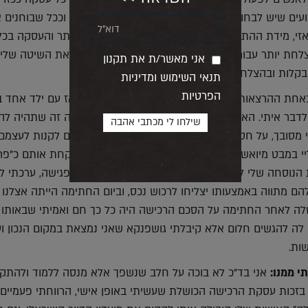
ים שיש לבחון, האחד בראי השני בכל עסקה מחדש, וככל שבוחנים 
זי, מידת ההתאמה של העסקה לרוכש תהיה גדולה יותר והעסקה בכל
לחת יותר עבורו. מי שעבר איתי את הליך הליווי ולמד את השיטה שלי
אני מאשר/ת את תקנון
 בקלות ובהצלחה על כל עסקה עתידית שלו.
תנאי השימוש ומדיניות
הפרטיות
פגשתי במקרה באחת ההרצאות שהעברתי זוג צעיר, הם היו בני 30 דאז 
דבר איתי. האישה פנתה אליי ואמרה לי שהחלום שלה זה שתהיה לה 
 מסובך, על חסכון של שקל לשקל כדי שאולי יוכלו פעם לקנות לעצמם
יי במבט מיואש שלא אשכח עד סוף ימי. מבט שגרם לקחת אותם כ"פר
ת הנוסחה שלי לרכישת דירה מוצלחת. הזמנתי אותם לפגישה, ערכתי ל
 להם מתווה באמצעותו יצליחו לרכוש נכס, וביום החתימה הייתה אצלנו
לה לאחר החתימה על הסכם הרכישה היה כל כך חם ואמיתי שבאותו 
לה להגשים חלום אלא קיבלתי גושפנקא שאני נמצאת במקום הנכון ו
ות.
י ממנו:
אני בד"כ לא בוכה על חלב שנשפך אלא מנסה ללמוד ולהתק
בזכות עסקת הרכישה הכושלת שעשיתי באופן אישי, הרווחתי פעמיים: