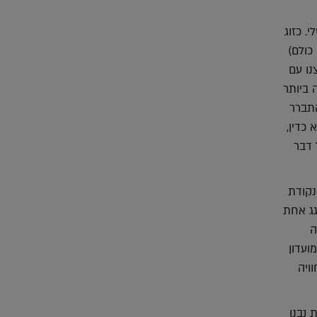
י. כזוג
כולם)
נו עם
 ביותר
התברר
 כדין,
 דבר
נקודת
גג אחת
ה
1 שנים. באמצעות מועדון
ויה
 נבנו