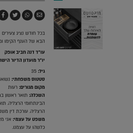
שלח
שתף
צייץ
ש
בדואר
ב-
ב-
ב
אלקטרוני
Whatsapp
witter
k
הבא של הענף הקימו ומו
עו"ד דנה חביב אופק
יו"ר מועדון הדיור היש
גיל:
35
סטטוס משפחתי:
נשואה לב
מקום מגורים:
רעות
השכלה:
הרצליה. עורכת דין משנת 009
משפט על עצמי:
אני מא
כלשהו על עצמנו.