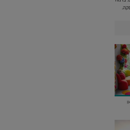
ם. ברמה
קה.
ו