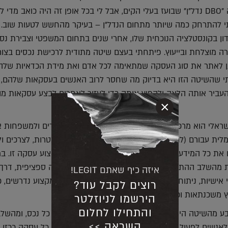
כבר ב-2010, אז זה היה "DBO נדל"ן" שבועז בעלי הקים, אבל לי בכל אופן זה היה כואב מ
י להתרחק כמה שיותר מתחום הנדל"ן – בעיקר מהחשש לטעות שוב.
עדון בקונסטלציה הנוכחית שלו, אחרי שנים בתחום המשפטי וצבירת נסיו
רה מוצלחת ובייעוץ. פיתחתי בעצם שיטה מתודית לרכישת נכסים בצור
ן לאתר את סוג העסקה שמתאימה לכל אדם ואת מידת הכדאיות שלה
י שהשיטה הזו היא בדיוק מה שחסר לרוב האנשים בעסקאות שלהם, ו
להעביר אותה הלאה ולהפיץ אותה כדי לעזור לאחרים לבצע עסקאות מו
×
שראלי הוא מרכז אחד אשר מאבחן ומתכנן לזוגות צעירים ולמשפחות 
ית עבורם (למגורים או השקעה) בהתאמה מלאה למטרות, לצרכים ו
את כל המידע, הליווי ואנשי המקצוע שהם צריכים לביצוע עסקה זו. במ
ות מהשלב ההתחלתי ועד לרכישה: החל מבדיקת עסקה ספציפית, דרך 
איזה כיף שאתם LEGIT!
י אישיות, ניתוח צרכים, יכולת פיננסית, הפנייה לבעלי מקצוע נדרשים, כ
רוצים לקבל עוד?
ץ משכנתאות וכו'.
הירשמו לניוזלטר
והתחילו לחלום
בע מהשיטה הייחודית שפיתחתי לרכישה מוצלחת של כל נכס, ומהשל
השראה >>
 לאנשים לפעול ביחס לעסקה שלהם. אנו מסתכלים על כל עסקה ככזו