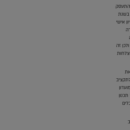
די להתעסק
 בשנת
ן אישי
ה
לכן זה
צלחות
את
לתקציב
ועדון
תכנון
לים
ב