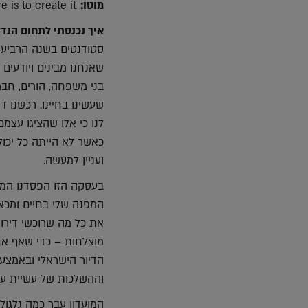
מוטו:
The best way to predict your future is to create it
איך נכנסתי לתחום הנדל
סטודנטים בשנה הרביעית 
שאנחנו מבינים ויודעים 
בני משפחה, הורים, חבר
שעשינו בחיינו. רכשנו
לנו כי אלו שהציגו עצמם
כאשר לא הייתה כל יכ
ועניין למעשה.
בעסקה הזו הפסדנו המון
המפנה שלי בחיים ומכאן
את כל מה שרוכשי דירו
הדיור הישראלי ובאמצעו
וההשלכות של עשיית עס
המועדון עבר כמה גלגולי