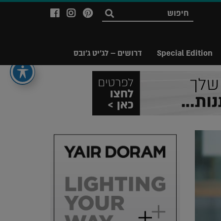
לעמוד
לעמוד
לעמוד
חפש
ה-
ה-
ה-
Facebook
Instagram
Ppinterest
של
של
של
Special Edition
דרושים – לג'יט ג'ובס
מגזין
מגזין
מגזין
לג'יט
לג'יט
לג'יט
Legit
Legit
Legit
Magazine
Magazine
Magazine