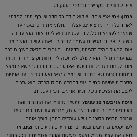
ולאן שהובלתי בקריירה ובדרכי העסקית.
פרגון:
אחי אפי שקדי, שהוא קודם כל חבר ושותף. ממנו למדתי
לאורך כל חיי המקצועיים, אצלו התחלתי את דרכי בענף עד
שפניתי לעצמאות כלכלית ועסקית. הוא לימד אותי מהי עבודה
קשה, לויאליות ומסירות עצומה לדברים שאתה עושה. הוא לימד
אותי לפעול תמיד בהגינות, בביטחון ובאחריות מלאה בענף מורכב
כמו ענף הנדל"ן. הוא לעולם לא עשה לי הנחות וקיצורי דרך, ולימד
אותי לקחת הזדמנויות בעשר אצבעות. בזכותו הבנתי שאני נמצא
בתחום בזכות ולא בחסד, ושהמילה "לא" היא בסה"כ שתי אותיות
חסרת משמעות בחיים. אני בהחלט חב לו הרבה. הוא עזר לי
לעצב את האישיות שלי וכיוון אותי בדרכי העסקית.
איפה אני בעוד 10 שנים?
ממשיך להוביל את החברות ואת
העובדים למקום גבוה בקצב עולה, מחדש עוד ועוד פרויקטים
שרובם מבנים מסוכנים שלא עומדים בתקן והופך אותם
לפרויקטים מדהימים ובטוחים עם דיירים רגועים ומרוצים. אני
רואה את עצמי מגדיל היקפי פעילות ומוסר אלפי יח"ד בכל רחבי