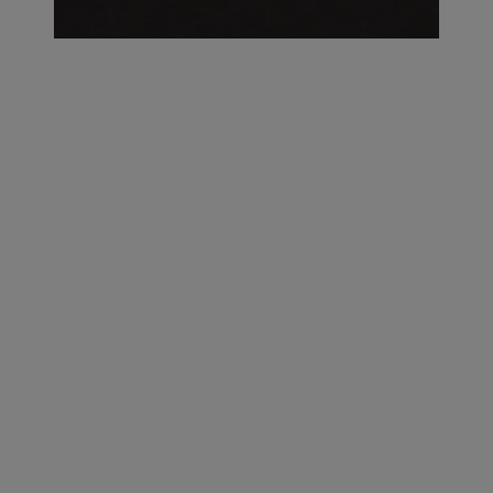
על העושר והכוח שבצבע: ריאיון עם המעצבת בטאן לורה ווד |
23.02.2026