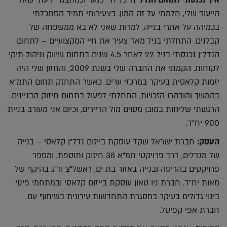
איך נכנסתי לתחום הנדל"ן?
כל חיי כנער וכמתבגר ידעתי שזה
הייעוד שלי, חלמתי על זה המון. בצעירותי תמיד הסתכלתי
בכמיהה על אתרי בנייה, למרות שאני לא בא ממשפחה של
קבלנים. התחלתי בגיל מאד צעיר את חיי המקצועיים – לתחום
הנדל"ן נכנסתי בגיל 22 לאחר 4.5 שנים בתחום שיווק וניהול תיקי
לקוחות. הקמתי את החברה שלי בשנת 2009, והחזון שלי היה
יזמות קלאסית בעיקר במרכזי ערים. כאשר התחזק תחום התמ"א
בהמשך והובהרו הזכויות, התחלתי לפעול בתחום חיזוק הבניינים.
הרגשתי שליחות במובן מסוים מול הדיירים, וכיום אני מעורב בניית
900 יח"ד.
העסק:
חברת ישראל שקד עוסקת בייזום נדל"ן קלאסי – בנייה
של מגדלים, דרך פרויקטי תמ"א 38 חיזוק ותוספת, ומספר
פרויקטים בהריסה ובנייה באזור בת ים, ראשל"צ ור"ג בהיקף של
מאות יח"ד. חברת ניו טאון עוסקת בייזום קלאסי ובמתחמי פינוי
בינוי גדולים בעיקר במסגרת התחדשות עירונית בשיתוף עם
חברת אפי קפיטל.