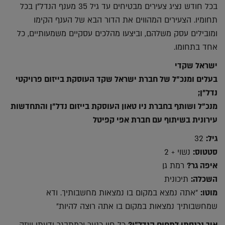
בכל חודש נציג צעירים מבטיחים עד גיל 35 מענף הנדל"ן בכל
תחומיו. הצעירים המהווים את הדור הבא של הענף הקימו
ומובילים עסק משלהם, וביצעו מהלכים עסקיים משמעותיים, כל
אחד בתחומו.
ישראל שקדי
בעלים ומנכ"ל של חברת ישראל שקד העוסקת בייזום פרויקטי
נדל"ן;
מנכ"ל ושותף בחברת ניו טאון העוסקת בייזום נדל"ן והתחדשות
עירונית בשיתוף עם חברת אפי קפיטל
גיל:
32
סטטוס:
נשוי + 2
איפה גר?
רמת גן
השכלה:
תיכונית
מוטו:
"אתה נמצא במקום בו נמצאות מחשבותיך. ודא
שמחשבותיך נמצאות במקום בו אתה רוצה להיות"