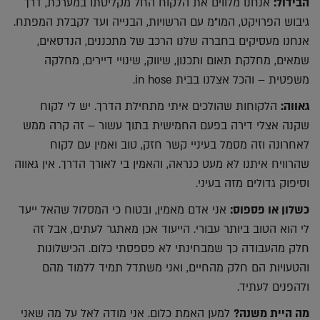
הבידול:
אנחנו מלווים את הלקוח החל מקליטתו במערכת, דרך
גיבוש הפרויקט, המו"מ עם הרשויות, הבנייה ועד לקבלת המפתח.
אנחנו מעסיקים בחברה שלנו הרכב של מתכננים, הנדסאים,
שמאים, מחלקת תאום ותכנון, שיווק, שינויי דיירים, מחלקה
משפטית – והכל אצלנו בבית in hose.
גאווה:
הלקוחות שהולכים איתי מתחילת הדרך. יש לי לקוח
שקנה אצלי דירה בפעם החמישית בתוך עשור – זה קרה ממש
לאחרונה וזה מסמל בעיניי קשר חזק, טוב ואמין עם לקוח
שהרוויח איתנו לא מעט כנראה, והאמין בי לאורך הדרך. אין גאווה
וסיפוק גדולים מזה בעיני.
כשלון או פספוס:
אני אדם מאמין, ובטוח כי המסלול שהאל ייעד
לי הוא הטוב ביותר עבורי. הייעוד אכן מאתגר לעתים, אבל זה
חלק מהעבודה כך שמבחינתי לא פספסתי כלום. הכישלונות
והטעויות הם חלק מהחיים, ואני משתדל תמיד ללמוד מהם
ולהפנים לעתיד.
מה היית משנה?
למען האמת כלום. אני מודה לאל על מה שאני