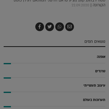
סטודיו בהונג קונג מציע טראם חדשני המותאם לעידן פוסט
הקורונה |
22.09.2020
שלח
שתף
צייץ
שתף
בדואר
ב-
ב-
ב-
אלקטרוני
Whatsapp
Twitter
Facebook
נושאים חמים
אופנה
טרנדים
עיצוב תעשייתי
תערוכות בעולם