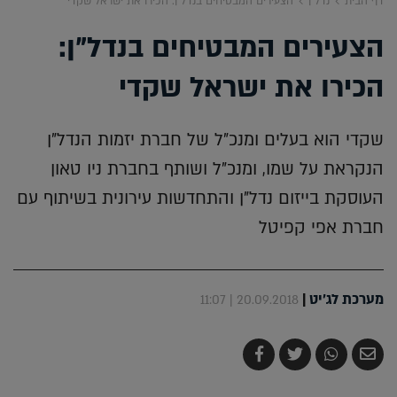
דף הבית
נדל"ן
הצעירים המבטיחים בנדל"ן: הכירו את ישראל שקדי
הצעירים המבטיחים בנדל"ן:
הכירו את ישראל שקדי
שקדי הוא בעלים ומנכ"ל של חברת יזמות הנדל"ן
הנקראת על שמו, ומנכ"ל ושותף בחברת ניו טאון
העוסקת בייזום נדל"ן והתחדשות עירונית בשיתוף עם
חברת אפי קפיטל
מערכת לג'יט
|
20.09.2018 | 11:07
שלח
שתף
צייץ
שתף
בדואר
ב-
ב-
ב-
אלקטרוני
Whatsapp
Twitter
Facebook