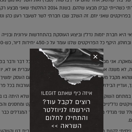
 שני בתי קולנוע, אחד מהם עדיין ברשותי (סבוי) ואת השני (ארמון) מכר
לקבוצת גבסו אותם הכרתי כשהייתי קבלן מבצע שלהם. בשנת 2014 החלטתי שאנ
 בפרויקטים שאני יוזם. זה השלב שבו חברתי לשר לשעבר רענן כהן ונה
י היא חברת יזמות נדל"ן וביצוע העוסקת בהתחדשות עירונית ובנייה
×
אקרו. אני מכיר כל אדם שרכש אצלי דירה ומעורב בכל דבר ודבר בפר
 לא משנה אם הוא גר בארץ או בחו"ל, אם הוא יודע עברית או לא, יו
שהוא מקבל מענה בצורה אישית ומהירה. אני מניח שאם העסק ימשיך 
ך, ועדיין הבידול שלי ומה שימשיך להנחות אותי זה המעורבות בכל פרט
איזה כיף שאתם LEGIT!
מתחם השוק בנתניה. הגענו לשוק עירוני סואן, מקום שלא היתה בו בנ
רוצים לקבל עוד?
רויקטים נדל"ניים. עשינו עסקה שכללה רכישת סופרמרקט ומחסנים והפכ
הירשמו לניוזלטר
 שני מגדלי מגורים עם סגנון חיים עירוני ושוקק. אחד המגדלים כבר 
והתחילו לחלום
ם.
השראה >>
יסיתי לקנות מתנובה מגרש גדול בשוק הסיטונאי ליד בית דגן והשקעת