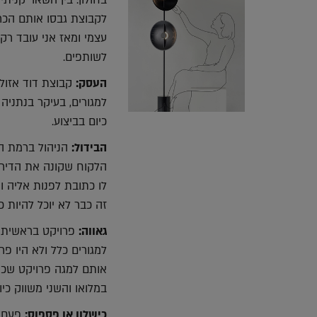
בחולון. בין השאר קניתי
עצמי ומאז אני עובד רק
לשותפים.
העסק:
קבוצת דוד אזולא
כיום בביצוע.
הבידול:
הניהול ברמת המ
הלקוח שקונה את הדירה,
לו כתובת לפנות אליה ו
זה כבר לא יוכל להיות כ
גאווה:
פרויקט בראשית ב
למגורים כלל ולא היו פ
אותם למגה פרויקט שכולל
במלואו והשני משווק כיו
כישלון או פספוס:
פעם נ