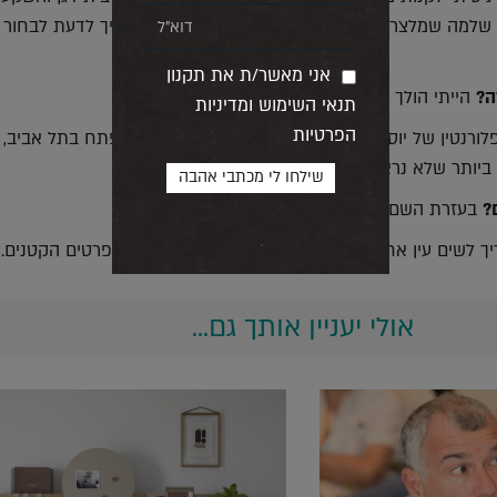
ע שלמה שמלצר ולקח את העסקה בקלות. למדתי שצריך לדעת לבחור 
אני מאשר/ת את תקנון
ה?
הייתי הולך ללמוד הנדסה במקום משפטים.
תנאי השימוש ומדיניות
הפרטיות
לורנטין של יוסי תורג'מן – פרויקט שנמצא באזור מתפתח בתל אביב,
ביותר שלא נראתה לפני כן בסביבה הזאת.
בעזרת השם בונה בארץ בנייה למגורים.
ך לשים עין אחת על התמונה הגדולה ועין שנייה על הפרטים הקטנים.
אולי יעניין אותך גם...