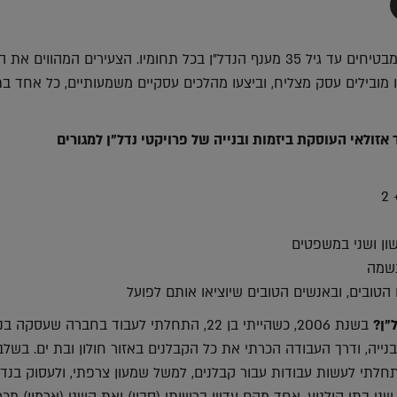
תף
-
Faceboo
T
בכל חודש נציג צעירים מבטיחים עד גיל 35 מענף הנדל"ן בכל תחומיו. הצעירים המהווים את
מובילים עסק מצליח, וביצעו מהלכים עסקיים משמעותיים, כל אחד בת
 אזולאי העוסקת ביזמות ובנייה של פרויקטי נדל"ן למגורים
2
ון ושני במשפטים
שמה
הטובים, ובאנשים הטובים שיוציאו אותם לפועל
"ן?
בשנת 2006, כשהייתי בן 22, התחלתי לעבוד בחברה שעסקה
נייה, ודרך העבודה הכרתי את כל הקבלנים באזור חולון ובת ים. בשל
לתי לעשות עבודות עבור קבלנים, למשל שמעון צרפתי, ולעסוק בנדל