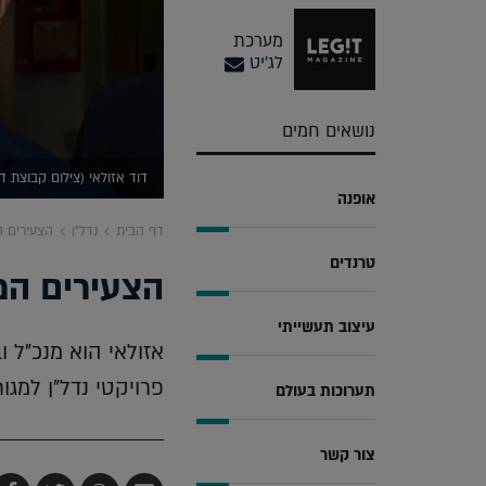
מערכת
לג'יט
נושאים חמים
דוד אזולאי (צילום קבוצת דו
אופנה
דף הבית
נדל"ן
הצעירים ה
טרנדים
הצעירים המב
עיצוב תעשייתי
אזולאי הוא מנכ"ל 
פרויקטי נדל"ן למגור
תערוכות בעולם
צור קשר