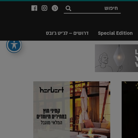
לעמוד
לעמוד
לעמוד
חפש
ה-
ה-
ה-
Facebook
Instagram
Ppinterest
של
של
של
Special Edition
דרושים – לג'יט ג'ובס
מגזין
מגזין
מגזין
לג'יט
לג'יט
לג'יט
Legit
Legit
Legit
Magazine
Magazine
Magazine