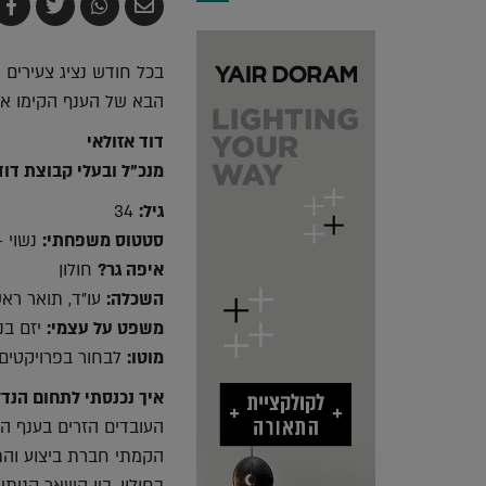
שלח
שתף
צייץ
ש
בדואר
ב-
ב-
ב
אלקטרוני
Whatsapp
witter
k
הבא של הענף הקימו או 
דוד אזולאי
מנכ"ל ובעלי קבוצת דוד
גיל:
34
סטטוס משפחתי:
נשוי + 
איפה גר?
חולון
השכלה:
עו"ד, תואר ראש
משפט על עצמי:
יזם בנ
מוטו:
לבחור בפרויקטים 
איך נכנסתי לתחום הנדל
העובדים הזרים בענף הב
הקמתי חברת ביצוע והתח