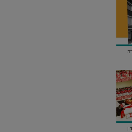
רה
ין