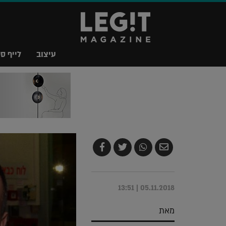
עיצוב
לייף סט
שלח
שתף
צייץ
שתף
בדואר
ב-
ב-
ב-
אלקטרוני
Whatsapp
Twitter
Facebook
05.11.2018 | 13:51
מאת