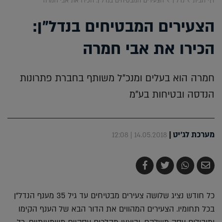
דף הבית
נדל"ן
הצעירים המבטיחים בנדל"ן: הכירו את אבי חמרה
הצעירים המבטיחים בנדל"ן:
הכירו את אבי חמרה
חמרה הוא בעלים ומנכ"ל משותף בחברת פתרונות
הנדסה ובטיחות בע"מ
מערכת לג'יט
|
14.05.2018 | 12:08
שלח
שתף
צייץ
שתף
בדואר
ב-
ב-
ב-
אלקטרוני
Whatsapp
Twitter
Facebook
כל חודש נציג שלושה צעירים מבטיחים עד גיל 35 מענף הנדל"ן
בכל תחומיו. הצעירים המהווים את הדור הבא של הענף הקימו