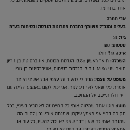
ומובילים עסק משלהם, וביצעו מהלכים עסקיים משמעותיים, כל
אחד בתחומו.
אבי חמרה
בעלים ומנכ"ל משותף בחברת פתרונות הנדסה ובטיחות בע"מ
גיל:
31
סטטוס:
נשוי
איפה גר?
חולון
השכלה:
תואר ראשון B.Sc. הנדסת מכונות, אוניברסיטת בן-גוריון.
תואר שני M.Sc. ניהול והנדסת בטיחות, אוניברסיטת בן-גוריון.
משפט על עצמי:
מוזר לי להעיד על עצמי אבל אשתי הייתה
אומרת עלי שאני לא יודע לנוח. אני יכול לקום באמצע הלילה עם
רעיון ולהתיישב על המחשב.
מוטו:
מוטו אחד שמלווה אותי כל החיים זה לא סביר בעיניי, בכל
תקופה בחיי אני מאמץ עיקרון שמנחה אותי. נכון להיום מה
שמנחה אותי זה שאין דבר שאני לא יכול להשיג, כל עוד אני
אתאמץ מספיק בעבורו. עד היום לא טעיתי.