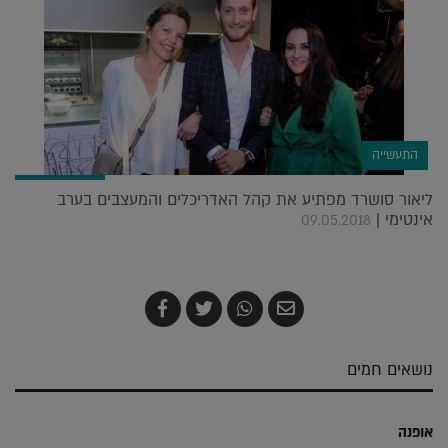
התעשייה
ליאור סושרד מפתיע את קהל האדריכלים והמעצבים בערב
אינטימי |
09.05.2018
שלח
שתף
צייץ
שתף
בדואר
ב-
ב-
ב-
אלקטרוני
Whatsapp
Twitter
Facebook
נושאים חמים
אופנה