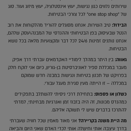
שירותים נלווים כגון נגישות, יעוץ אינסטלציה, יעוץ מיזוג ועוד. סוג
של "one stop shop" לכל צורכי הבטיחות.
הבידול:
טיב השירות. אנחנו מסוגלים להוריד מהלקוחות את רוב
הנטל שבעיסוק בפן הבטיחותי וההנדסי של המבנה\עסק שלהם,
אנחנו נותנים זמינות 24/6 לכל דבר ומקצועיות מלאה בכל נושא
הבטיחות.
גאווה:
בין היתר במהלך לימודיי האקדמאים עברתי דרך אפיק
מעבר במכללת ספיר לאוניברסיטת בן-גוריון, כיום אני לוקח חלק
בפרויקט של תכנון בטיחות ונגישות במבנה חדש שמוקם
במכללה – זו הייתה מעין סגירת מעגל עבורי.
כשלון או פספוס:
בתחילת דרכי ניסיתי להשתלב בתפקידים
כמהנדס מכונות, זה היה בזבוז זמן ואנרגיות מבחינתי, למדתי
להתרכז בדברים שיש לי תשוקה אליהם.
מה היית משנה בקריירה?
אני מאוד מאמין שכל חוויה שעברתי
בדרך עיצבה אותי וחישלה אותי לכדי האדם שאני היום והביאה