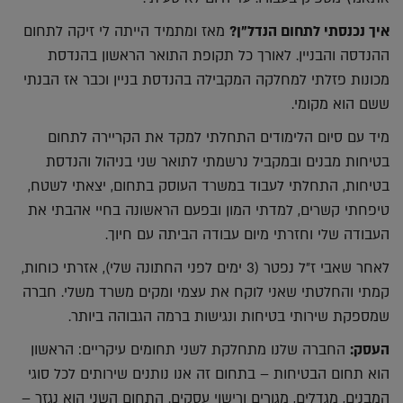
איך נכנסתי לתחום הנדל"ן?
מאז ומתמיד הייתה לי זיקה לתחום
ההנדסה והבניין. לאורך כל תקופת התואר הראשון בהנדסת
מכונות פזלתי למחלקה המקבילה בהנדסת בניין וכבר אז הבנתי
ששם הוא מקומי.
מיד עם סיום הלימודים התחלתי למקד את הקריירה לתחום
בטיחות מבנים ובמקביל נרשמתי לתואר שני בניהול והנדסת
בטיחות, התחלתי לעבוד במשרד העוסק בתחום, יצאתי לשטח,
טיפחתי קשרים, למדתי המון ובפעם הראשונה בחיי אהבתי את
העבודה שלי וחזרתי מיום עבודה הביתה עם חיוך.
לאחר שאבי ז״ל נפטר (3 ימים לפני החתונה שלי), אזרתי כוחות,
קמתי והחלטתי שאני לוקח את עצמי ומקים משרד משלי. חברה
שמספקת שירותי בטיחות ונגישות ברמה הגבוהה ביותר.
העסק:
החברה שלנו מתחלקת לשני תחומים עיקריים: הראשון
הוא תחום הבטיחות – בתחום זה אנו נותנים שירותים לכל סוגי
המבנים, מגדלים, מגורים ורישוי עסקים. התחום השני הוא נגזר –