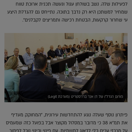
לפעילות שלה. נשב בשולחן עגול ונעשה תכנית ארוכת טווח
שמחיר למשתכן היא רק נדבך בתוכה. נתייחס גם להגדלת היצע
עי שחרור קרקעות, הבטחת רכישה ותמריצים לקבלנים".
פורום הנדל"ן של דן אנד ברדסטריט (מערכת Legit)
פיתרון נוסף שעלה נוגע להתחדשות עירונית, "המחוקק מעדיף
את תמ"א 38 כי מדובר במסלול מקוצר אבל בפועל כזה שמעמיס
על מרכזי ערים בלי לדאוג לתשתיות. עם פינוי ובינוי נוכל לפתור