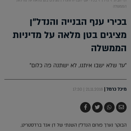
דף הבית
נדל"ן
בכירי ענף הבנייה והנדל"ן מציגים בטן מלאה על מדיניות
הממשלה
בכירי ענף הבנייה והנדל"ן
מציגים בטן מלאה על מדיניות
הממשלה
"עד שלא ישבו איתנו, לא ישתנה פה כלום"
מיכל כרמל
|
21.11.2018 | 17:30
שלח
שתף
צייץ
שתף
בדואר
ב-
ב-
ב-
אלקטרוני
Whatsapp
Twitter
Facebook
הבוקר נערך פורום הנדל"ן השנתי של דן אנד ברדסטריט,