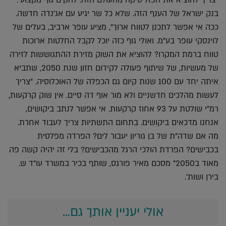
"צריך להוציא את הפוליטיקה מהעולם הזה. להקים גוף מקצועי.
בנק ישראל של הענף הזה. שלא כל שר יגיע עם אג'נדה חדשה.
ככה אי אפשר לתכנן לטווח ארוך", מציע עופר ארביב, בעלים של
לוינסקי עופר בע"מ. ואולי גוף כזה יוכל לקבל החלטות ארוכות
טווח ברמת המקרו? להוציא את השוק מזירת ההתגוששות לזירה
של מעשיות, של שיתוף פעולה לקידום חזון שנת 2050, שתביא
איתה יחד עם 100 שנות קיום גם הכפלה של האוכלוסיה. "צריך
לעשות מהלכים חדשניים ולא מור אוף דה סיים. אין שוק קרקעות,
רמ"י שולטת על 93 אחוז קרקעות. אי אפשר לנתב ביקושים,
אנחנו מדכאים ביקושים. בתחום התשתיות צריך לעבוד אחרת.
מה אם שדה"ת של בן גוריון יעבור לים? הפרדה מפלסית
בכבישים? הפרדת הולכי הרגל מהכבישים? בלי זה יהיה קשה פה
מאוד ב2050" מסכם מאיר פורגס, שותף בכיר במשרד עו"ד ש.
בירן ושות'.
אולי יעניין אותך גם...