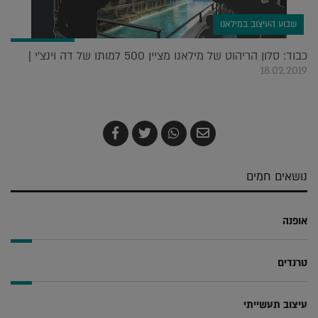
שבוע העיצוב במילאנו
כבוד: סלון הריהוט של מילאנו מציין 500 למותו של דה וינצ'י |
18.02.2019
שלח
שתף
צייץ
שתף
בדואר
ב-
ב-
ב-
אלקטרוני
Whatsapp
Twitter
Facebook
נושאים חמים
אופנה
טרנדים
עיצוב תעשייתי