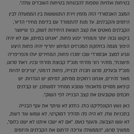
בטיחות ועלויות נוספות להבטחת בטיחות העובדים שלה".
המצב האבסורדי הזה מזמין זירת התגוששות בין הממשלה לבין
היזמים והקבלנים. על מנת להתמודד עם בלימת מחירי הדיור,
הקבלנים מאטים את קצב הוצאת היחידות לשוק, כך שייווצר
ביקוש גבוה יותר והמחיר יפגע פחות. "אנחנו במיתון, אם לא יהיה
היפוך מגמה בחלוקת המכרזים המיתון יחריף יהיה פחות היצע
ונגיע למצב אבסורדי שבו ימכרו פחות, המחירים יעלו והפריפריה
תישכח", מזהיר רוני מזרחי מנכ"ל קבוצת מזרחי ובניו. ראול סרוגו,
מנכ"ל ובעלים, סרוגו חברה לבנייה, פחות דרמטי, "צריכים להיות
מאוד זהירים, אנחנו רחוקים ממיתון, למיתון יש הגדרות. יש
קיפאון מסויים מלאכותי שנובע ממחיר למשתכן. יש קבלנים
חכמים שקובעים את קצב הבנייה לפי השוק".
כאן נעוץ הקונפליקט כולו. כחלון לא שיתף את ענף הבנייה
בתכניות שלו. לא היה פה תהליך דמוקרטי, לא שמעו עוד דעות,
לא עשו הצבעה. והענף כועס. "אם לא ישבו איתנו לא ישנו כלום",
ממשיך סרוגו, "הממשלה צריכה לרתום את הקבלנים והיזמים