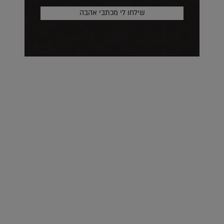
על העושר והכוח שבצבע: ריאיון עם המעצבת בטאן לורה ווד |
23.02.2026