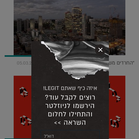
×
"החרדים משוועים לדירות – הם 'שותים' אותן" |
05.03.2018
איזה כיף שאתם LEGIT!
רוצים לקבל עוד?
הירשמו לניוזלטר
והתחילו לחלום
השראה >>