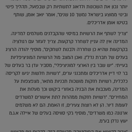
יותר נכון את השכונות ולדאוג לתשתיות רק שבפועל, תהליך פינוי
ובינוי ממוצע בישראל נמשך 10 שנים", אומר יואב אומן, שותף
בטיטו אומן אדריכלים.
"צריך לשתף את הרשויות במיסוי שהקבלנים משלמים למדינה.
המדינה אין לה עניין לשחרר קרקעות. צריך לעזור עם רגולציה
בקרקעות שהיא כן שחררה ולבנות לשחקים", מוסיף יהודה הרציג
בעלים של חברת נדל"ן. ואכן המצב מול הרשויות המוניציפליות
בעייתי. "יש שבר בין הארצי למוניציפלי", מסביר עדן בר בעלים של
בר לוי דיין אדריכלים ומתכנני ערים, "רשויות חלשות יגיעו לקריסה
כלכלית, רשויות חזקות מושכות תכניות מתאר, מצפצפות על
המדינה, מעכבות את הבניה באזורי ביקוש וכך מעלות את
המחירים". "רשויות חזקות ממהרות לתת אישורים למשרדים
לעומת דיור. הן לא רוצות צעירים, זו האמת. הם לא משלמים
ארנונה כמו משרדים", מוסיף ג'קי סוויסה בעלים של איילה א.ג.מ
יעוץ נדלן בע"מ.