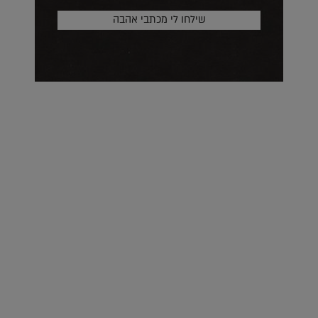
על העושר והכוח שבצבע: ריאיון עם המעצבת בטאן לורה ווד |
23.02.2026