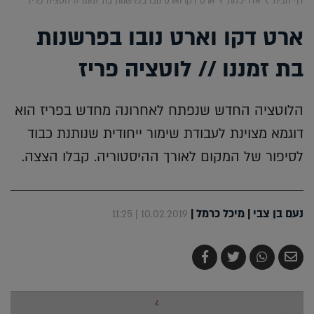
דף הבית
אדריכלות
ארט דקו וארט נובו בפרשנות בת זמננו // לוטציה פריז
ארט דקו וארט נובו בפרשנות
בת זמננו // לוטציה פריז
הלוטציה החדש שנפתח לאחרונה מחדש בפריז הוא
דוגמא מצוינת לעבודת שימור ייחודית שנותנת כבוד
לסיפור של המקום לאורך ההיסטוריה. קבלו הצצה.
נעם בן צבי
|
מיכל כרמל
|
10.02.2019 | 11:25
שלח
שתף
צייץ
שתף
בדואר
ב-
ב-
ב-
אלקטרוני
Whatsapp
Twitter
Facebook