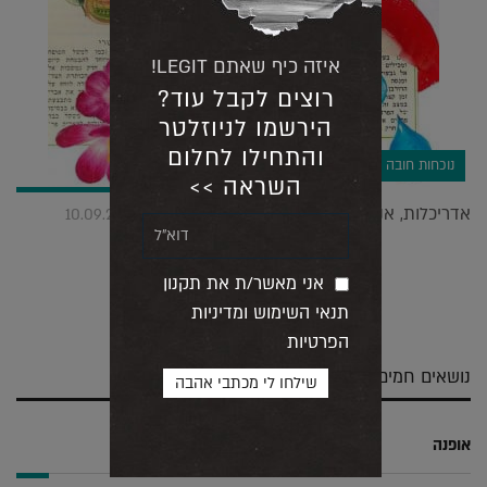
איזה כיף שאתם LEGIT!
רוצים לקבל עוד?
הירשמו לניוזלטר
והתחילו לחלום
נוכחות חובה
השראה >>
אדריכלות, אנימציה וקולאז'ים: תערוכות רצות |
10.09.2020
אני מאשר/ת את תקנון
שלח
שתף
צייץ
שתף
תנאי השימוש ומדיניות
בדואר
ב-
ב-
ב-
הפרטיות
אלקטרוני
Whatsapp
Twitter
Facebook
נושאים חמים
אופנה