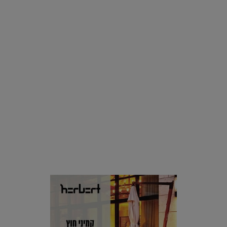
בצמחים |
15.08.2019
סביבה
הוסיפו לרשימת הדברים שנעשה אחרי: אי פרטי שכולו פארק
מים עתידני |
07.02.2021