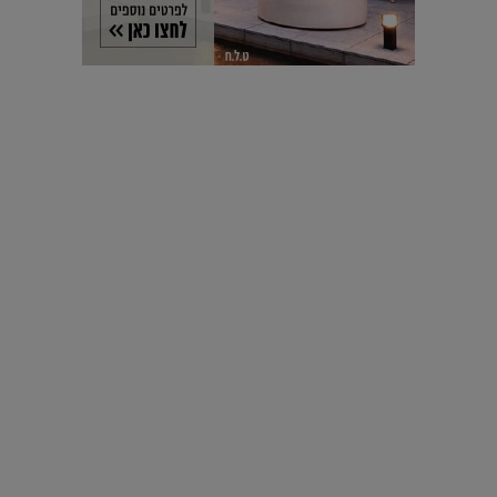
עיצוב עולמי - פריז
כל הדרך משוקולד בזיליקום ועד מוזיאון רודן – האייטם המלא |
04.04.2019