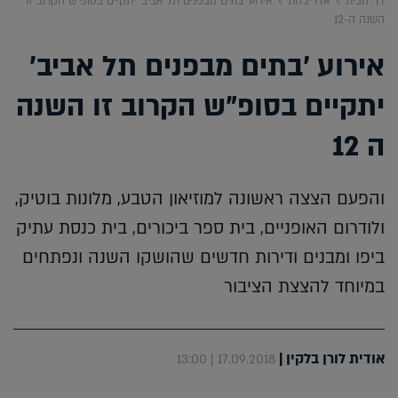
דף הבית
אדריכלות
אירוע 'בתים מבפנים תל אביב' יתקיים בסופ"ש הקרוב זו
השנה ה-12
אירוע 'בתים מבפנים תל אביב'
יתקיים בסופ"ש הקרוב זו השנה
ה 12
והפעם הצצה ראשונה למוזיאון הטבע, מלונות בוטיק,
ולודרום האופניים, בית ספר ביכורים, בית כנסת עתיק
ביפו ומבנים ודירות חדשים שהושקו השנה ונפתחים
במיוחד להצצת הציבור
אודית לורן בלקין
|
17.09.2018 | 13:00