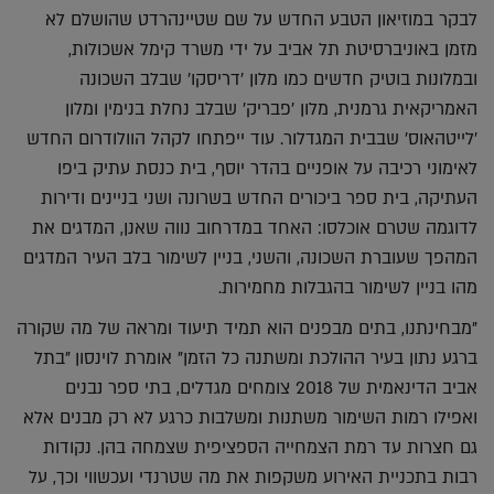
לבקר במוזיאון הטבע החדש על שם שטיינהרדט שהושלם לא
מזמן באוניברסיטת תל אביב על ידי משרד קימל אשכולות,
ובמלונות בוטיק חדשים כמו מלון 'דריסקו' שבלב השכונה
האמריקאית גרמנית, מלון 'פבריק' שבלב נחלת בנימין ומלון
'לייטהאוס' שבבית המגדלור. עוד ייפתחו לקהל הוולודרום החדש
לאימוני רכיבה על אופניים בהדר יוסף, בית כנסת עתיק ביפו
העתיקה, בית ספר ביכורים החדש בשרונה ושני בניינים ודירות
לדוגמה שטרם אוכלסו: האחד במדרחוב נווה שאנן, המדגים את
המהפך שעוברת השכונה, והשני, בניין לשימור בלב העיר המדגים
מהו בניין לשימור בהגבלות מחמירות.
"מבחינתנו, בתים מבפנים הוא תמיד תיעוד ומראה של מה שקורה
ברגע נתון בעיר ההולכת ומשתנה כל הזמן" אומרת לוינסון "בתל
אביב הדינאמית של 2018 צומחים מגדלים, בתי ספר נבנים
ואפילו רמות השימור משתנות ומשלבות כרגע לא רק מבנים אלא
גם חצרות עד רמת הצמחייה הספציפית שצמחה בהן. נקודות
רבות בתכניית האירוע משקפות את מה שטרנדי ועכשווי וכך, על