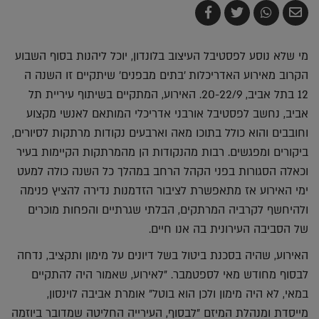
שלח
שתף
צייץ
שתף
בדואר
ב-
ב-
ב-
אלקטרוני
Whatsapp
Twitter
Facebook
מי שלא נוסע לפסטיבל העיצוב בלונדון, יוכל ליהנות בסוף השבוע
הקרוב מאירוע האדריכלות 'בתים מבפנים' שיתקיים זו השנה ה
12 בתל אביב, 20-22/9. האירוע, המתקיים בשיתוף עיריית תל
אביב, נחשב לפסטיבל אורבני אדריכלי המותאם לאנשי מקצוע
וחובבים והוא כולל בתוכו מאה וארבעים נקודות מרתקות לסיורים,
ביקורים ומפגשים. רבות מהנקודות הן מהמרתקות הקיימות בעיר
וכאלה הסגורות בפני הקהל הרחב במהלך כל השנה כולה למעט
ימי האירוע אז מתאפשרת לציבור הזדמנות נדירה להציץ פנימה
ולהיחשף לקרביה המרתקים, הבלתי שגרתיים והפחות מוכרים
של הסביבה העירונית בה אנו חיים.
האירוע, שהיה בסכנת ביטול בשל דיונים על מימון ותקציב, נדחה
לבסוף מחודש מאי לספטמבר. "לאירוע, שאמור היה להתקיים
במאי, לא היה מימון ולכן הוא בוטל" אומרת אביבה לוינסון,
מייסדת ומנהלת המיזם "לבסוף, העירייה החליטה שמדובר ביוזמה