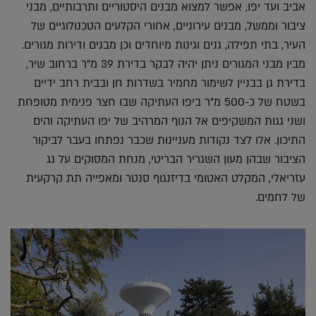
אביב ועד יפו, אפשר למצוא מבנים היסטוריים ותרבותיים, מבני
ציבור וממשל, מבנים עירוניים, אחורי הקלעים הטכנולוגיים של
העיר, בתי תפילה, גנים וגינות מיוחדים וכן מבנים ודירות מגורים.
מבין מבני המגורים ניתן יהיה לבקר בדירת 39 מ"ר ברחוב שיר,
בדירת גן בבניין לשימור מחמיר בשדרות חן ובבית רחב ידיים
בשטח של כ-500 מ"ר ביפו העתיקה שבו חצר פנימית מטופחת
ושני גגות המשקיפים אל הנוף המרהיב של יפו העתיקה והים
התיכון. אלו לצד נקודות מעניינות שכבר נפתחו בעבר לביקור
הציבור שבהן מעון השגריר הבריטי, מנחת המסוקים על גג
עזריאלי, המקלט האטומי בדיזנגוף סנטר ומאפייה תת קרקעית
של לחמים.