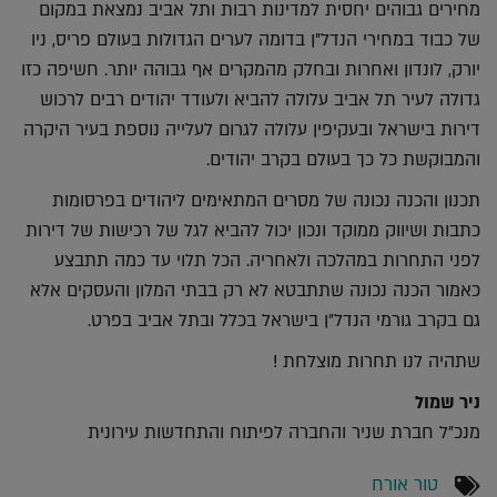
מחירים גבוהים יחסית למדינות רבות ותל אביב נמצאת במקום
של כבוד במחירי הנדל"ן בדומה לערים הגדולות בעולם פריס, ניו
יורק, לונדון ואחרות ובחלק מהמקרים אף גבוהה יותר. חשיפה כזו
גדולה לעיר תל אביב עלולה להביא ולעודד יהודים רבים לרכוש
דירות בישראל ובעקיפין עלולה לגרום לעלייה נוספת בעיר היקרה
והמבוקשת כל כך בעולם בקרב יהודים.
תכנון והכנה נכונה של מסרים המתאימים ליהודים בפרסומות
כתבות ושיווק ממוקד ונכון יכול להביא לגל של רכישות של דירות
לפני התחרות במהלכה ולאחריה. הכל תלוי עד כמה תתבצע
כאמור הכנה נכונה שתתבטא לא רק בבתי המלון והעסקים אלא
גם בקרב גורמי הנדל״ן בישראל בכלל ובתל אביב בפרט.
שתהיה לנו תחרות מוצלחת !
ניר שמול
מנכ"ל חברת שניר והחברה לפיתוח והתחדשות עירונית
טור אורח