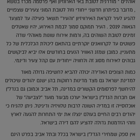
אוהלים ״ מודרנית לטובת באי הארווזיון ואף פרסמה מכרז בנושא
, מדובר בפיתרון חדשני ייחודי וזול לטובת המוני צעירים שצפויים
להגיע לעיר לקראת האירוויזיון ״והעיר״ תשאר פעילה עד למצעד
הגאווה 2019 . העיר תמוקם סמוך לבמת האירוע, יהיו שאטלים
זמינים לטובת השוהים בה, ורמות אירוח שונות מאוהלי שדה
פשוטים עד לקרוואנים יוקרתיים בהתאם ליכולת הכלכלית של כל
מתעניין. כמובן שמזג האוויר הנעים בחודשים אלו יביא לביקושים
גבוהים לאירוח מסוג זה ולחוויה ייחודית עם קהל צעיר ודינמי.
כמות הצופים האדירה יכולה להביא לחשיפה גדולה מאוד
למדינת ישראל גם מצד מדינות רחוקות בהן ישנם יהודים שיכולים
להיחשף לפרסומים הקשורים במדינה, תל אביב וכמובן גם בנדל"ן
אם חברות הנדל"ן בישראל יערכו מבעוד מועד ״לצביעה״ של
אוכלוסייה זו במדיה השונה לרבות טלוויזיה ודיגיטל. ניתן להניח כי
יהודים רבים החיים בעולם ינצלו את ימי התחרות להגעה לארץ
וזוהי הזדמנות גדולה להציע להם דירה בישראל.
אין ספק שמחירי הנדל"ן בישראל בכלל ובתל אביב בפרט הינם