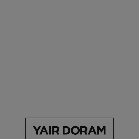
רוצים פיד ירוק יותר? 8 חשבונות אינסטגרם שמצאו אהבה
בצמחים |
15.08.2019
סביבה
הוסיפו לרשימת הדברים שנעשה אחרי: אי פרטי שכולו פארק
מים עתידני |
07.02.2021