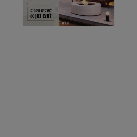
עיצוב עולמי - פריז
כל הדרך משוקולד בזיליקום ועד מוזיאון רודן – האייטם המלא |
04.04.2019