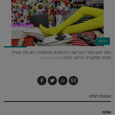
חדשות
כמה ימים אחרי הפרישה הדרמטית מהמסלול ז'אן פול גוטייה
משיק קולקצייה לעיצוב הבית |
05.02.2020
שלח
שתף
צייץ
שתף
בדואר
ב-
ב-
ב-
אלקטרוני
Whatsapp
Twitter
Facebook
נושאים חמים
אופנה