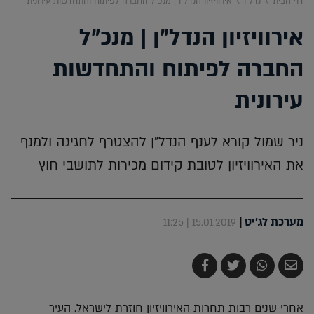
דף הבית
נדל"ן
אירוויזיון הנדל"ן | מנכ"ל החברה לפיתוח והתחדשות עירונית
אירוויזיון הנדל"ן | מנכ"ל
החברה לפיתוח והתחדשות
עירונית
ניר שמול קורא לענף הנדל"ן להצטרף לחגיגה ולמנף
את האירוויזיון לטובת קידום מכירות לתושבי חוץ
מערכת לג'יט
|
15.01.2019 | 11:25
שלח
שתף
צייץ
שתף
בדואר
ב-
ב-
ב-
אלקטרוני
Whatsapp
Twitter
Facebook
אחרי שנים רבות תחרות האירוויזיון חוזרת לישראל. העיר