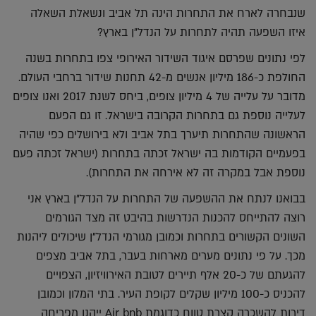
שנבחרה לארח את התחרות הינה תל אביב ונשאלת השאלה
איזו השפעה תהיה לתחרות על הנדל"ן בארץ?
לפי נתונים שפרסם איגוד השידור האירופי צפו בתחרות בשנה
החולפת כ-186 מיליון אנשים מ-42 תחנות שידור ברחבי העולם.
מדובר על עלייה של 4 מיליון צופים, ביחס לשנת 2017 ואנו צופים
לעלייה נוספת גם בתחרות הקרובה בישראל. זו גם הפעם
הראשונה שהתחרות תיערך בתל אביב ולא בירושלים כפי שהיה
בפעמיים הקודמות בה ישראל זכתה בתחרות (ישראל זכתה פעם
נוספת אבל במקרה זה לא אירחה את התחרות).
בבואנו לנתח את ההשפעה של התחרות על הנדל"ן בארץ אני
רוצה להתייחס להכנות הנדרשות בהיבט זה מצד הגורמים
השונים הקשורים בתחרות וכמובן מגורמי הנדל"ן שיכולים ליהנות
מכך. על פי נתונים מערים מארחות בעבר, בתל אביב מצפים
להגעתם של כ-20 אלף תיירים לטובת האירוויזיון, הצפויים
להכניס כ-100 מיליון שקלים לקופת העיר. בתי המלון וכמובן
דירות להשכרה קצרת טווח כדוגמת Air bnb ייהנו מפריחה