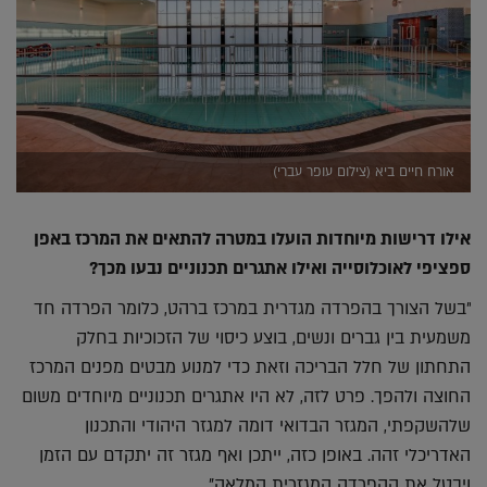
אורח חיים ביא (צילום עופר עברי)
אילו דרישות מיוחדות הועלו במטרה להתאים את המרכז באפן
ספציפי לאוכלוסייה ואילו אתגרים תכנוניים נבעו מכך?
"בשל הצורך בהפרדה מגדרית במרכז ברהט, כלומר הפרדה חד
משמעית בין גברים ונשים, בוצע כיסוי של הזכוכיות בחלק
התחתון של חלל הבריכה וזאת כדי למנוע מבטים מפנים המרכז
החוצה ולהפך. פרט לזה, לא היו אתגרים תכנוניים מיוחדים משום
שלהשקפתי, המגזר הבדואי דומה למגזר היהודי והתכנון
האדריכלי זהה. באופן כזה, ייתכן ואף מגזר זה יתקדם עם הזמן
ויבטל את ההפרדה המגזרית המלאה".