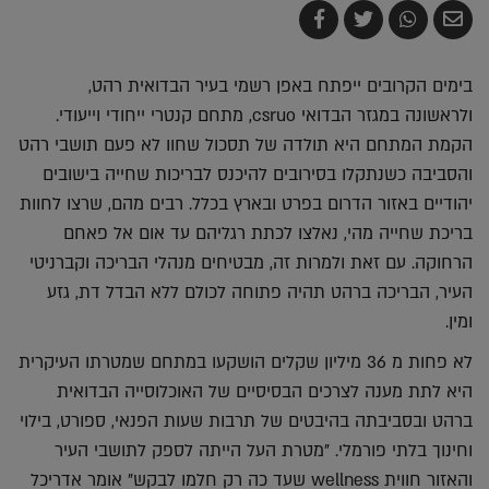
שלח
שתף
צייץ
שתף
בדואר
ב-
ב-
ב-
אלקטרוני
Whatsapp
Twitter
Facebook
בימים הקרובים ייפתח באפן רשמי בעיר הבדואית רהט,
ולראשונה במגזר הבדואי csruo, מתחם קנטרי ייחודי וייעודי.
הקמת המתחם היא תולדה של תסכול שחוו לא פעם תושבי רהט
והסביבה כשנתקלו בסירובים להיכנס לבריכות שחייה בישובים
יהודיים באזור הדרום בפרט ובארץ בכלל. רבים מהם, שרצו לחוות
בריכת שחייה מהי, נאלצו לכתת רגליהם עד אום אל פאחם
הרחוקה. עם זאת ולמרות זה, מבטיחים מנהלי הבריכה וקברניטי
העיר, הבריכה ברהט תהיה פתוחה לכולם ללא הבדל דת, גזע
ומין.
לא פחות מ 36 מיליון שקלים הושקעו במתחם שמטרתו העיקרית
היא לתת מענה לצרכים הבסיסיים של האוכלוסייה הבדואית
ברהט ובסביבתה בהיבטים של תרבות שעות הפנאי, ספורט, בילוי
וחינוך בלתי פורמלי. "מטרת העל הייתה לספק לתושבי העיר
והאזור חווית wellness שעד כה רק חלמו לבקש" אומר אדריכל