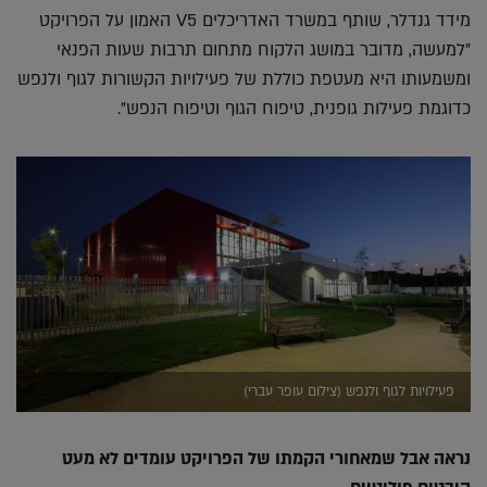
מידד גנדלר, שותף במשרד האדריכלים V5 האמון על הפרויקט
"למעשה, מדובר במושג הלקוח מתחום תרבות שעות הפנאי
ומשמעותו היא מעטפת כוללת של פעילויות הקשורות לגוף ולנפש
כדוגמת פעילות גופנית, טיפוח הגוף וטיפוח הנפש".
פעילויות לגוף ולנפש (צילום עופר עברי)
נראה אבל שמאחורי הקמתו של הפרויקט עומדים לא מעט