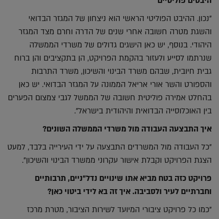
היבטים פוליטיים
"נכון. ההיבט הפוליטי הראשי הוא ניצחון של המגזר הבדואי
והשגת מטרה חשובה אחרי שנים של הדרה וחרם מצד המגזר
היהודי. בנוסף, יש כאן הישגים גדולים של משרדי הממשלה
שנרתמו לסייע ולעזור בהקמת הפרויקט, הן בתקציבים והן ברוח
גבית חיובית, שבהם משרד הבינוי והשיכון, משרד התרבות
והספורט והשר אורי אריאל הממונה על המגזר הבדואי. יש כאן
בהחלט אמירה פוליטית חשובה של הממשל לגבי צמצום הפערים
בין האוכלוסייה הבדואית והיהודית בישראל".
איך התבצעה העבודה מול משרדי הממשלה השונים?
"כל העבודה מול המשרדים התבצעה על ידי העירייה בלבד, למעט
הצגת הפרויקט וקבלת אישור עקרוני ממשרד הבינוי והשיכון".
פרויקט כזה בטח מביא אתו שינויים נדל"ניים, תרבותיים
וחברתיים לעיר ולסביבה. איך זה בא לידי ביטוי כאן?
"כמו כל פרויקט ציבורי המיועד לשירות הציבור, מטרת מרכז