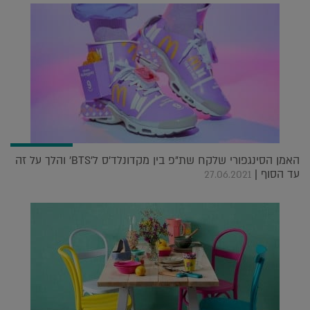
האמן הסינגפורי שלקח שת"פ בין מקדונלד'ס ל'BTS' והלך על זה
עד הסוף |
27.06.2021