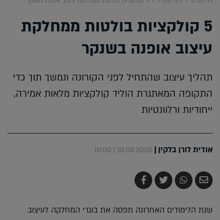
דף הבית
לייף סטייל
5 קולקציות בולטות ממחלקת עיצוב אופנה בשנקר
5 קולקציות בולטות ממחלקת
עיצוב אופנה בשנקר
תהליך עיצוב שהתחיל לפני הקורונה ונמשך תוך כדי
התקופה המאתגרת הוליד קולקציות מלאות אמירה,
ייחודיות ורלוונטיות
אודית לורן בלקין
|
10.08.2020 | 10:00
שלח
שתף
צייץ
שתף
בדואר
ב-
ב-
ב-
אלקטרוני
Whatsapp
Twitter
Facebook
שנת הלימודים האחרונה תפסה את בוגרי המחלקה לעיצוב