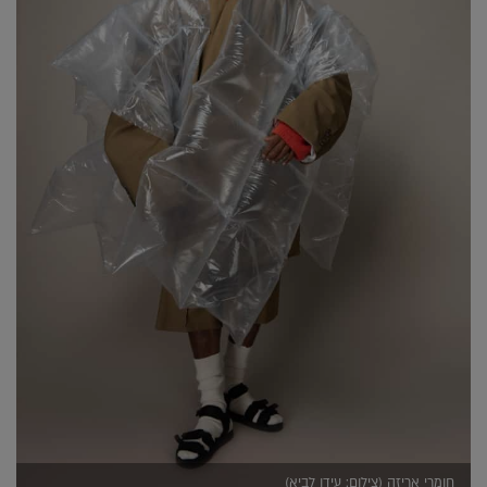
חומרי אריזה (צילום: עידו לביא)