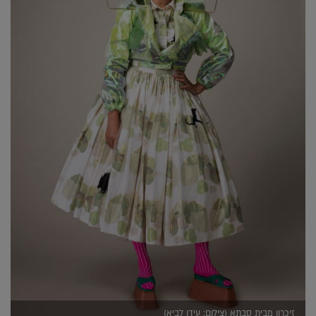
זיכרון מבית סבתא (צילום: עידו לביא)