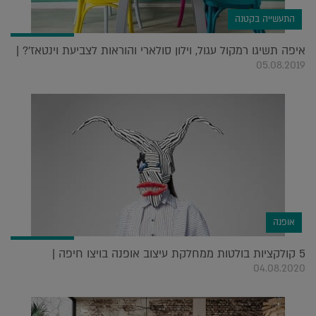
התעשייה בקטנה
איפה תשיגו רמקול עגול, וילון סולארי והוראות לצביעת וינטאז'? |
05.08.2019
אופנה
5 קולקציות בולטות ממחלקת עיצוב אופנה בויצו חיפה |
04.08.2020