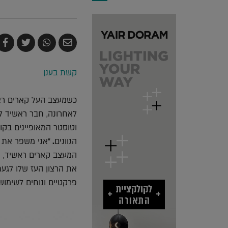
שלח
שתף
צייץ
ש
בדואר
ב-
ב-
ב
אלקטרוני
Whatsapp
witter
k
קשת בענן
כשמעצב העל קארים ראש
וטוסטר המאופיינים בקו 
הגוונים
.
"אני משפר את מ
המעצב קארים ראשיד, א
את הרצון העז שלו לגעת
פרקטיים ונוחים לשימוש י