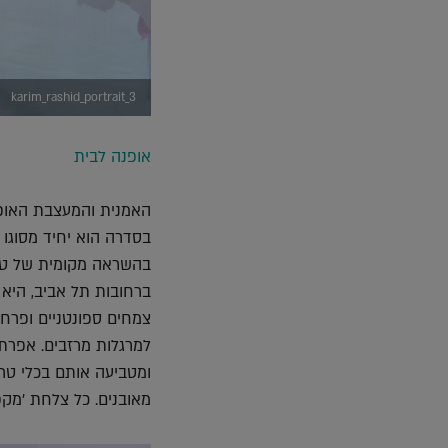
karim_rashid_portrait_3
אופנה לבית
האמנית והמעצבת האופנ
בסדרה הוא יחיד מסוגו 
בהשראה מקומית של טבע 
ברחובות תל אביב, היא 
צמחים ספונטניים ופרחי 
למרגלות מרזבים. אפר
ומטביעה אותם בכלי טר
מאובנים. כל צלחת ׳מקפ