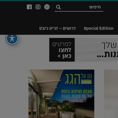
לעמוד
לעמוד
לעמוד
חפש
ה-
ה-
ה-
Facebook
Instagram
Ppinterest
של
של
של
Special Edition
דרושים – לג'יט ג'ובס
מגזין
מגזין
מגזין
לג'יט
לג'יט
לג'יט
Legit
Legit
Legit
Magazine
Magazine
Magazine