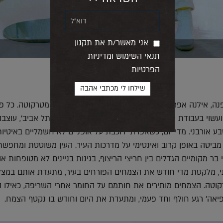
אני מאשר/ת את תקנון
תנאי השימוש ומדיניות
הפרטיות
ה, אילנה אפרתי, משיקה סדרה חדשה של כלי אוכל מטרקוטה. כל פ
ועשוי בעבודת יד. סדרת הכלים, 'בוטניקה של מדרכות תל אביב', עוצבה
אורבני. מדי יום, כשאפרתי רוכבת על אופניים לא חשמליים באיטיות
מביטה באופן קרוב ואינטימי על מדרכות העיר. העין משוטטת ומחפשת
בר מקומיים הגדלים בין חריצי הריצוף, בגינות בניינים לא מטופחות או
תי, מלקטת מדי חודש את הצמחים הפורחים בעיר, מתעדת אותם במצ
קוטה. הצמחים מותירים את חותמם על החומר אחרי השריפה, כאילו הי
יאה׳ רגע חולף וחד פעמי, ומתעדת את היום וחודש בו נקטף הצמח.