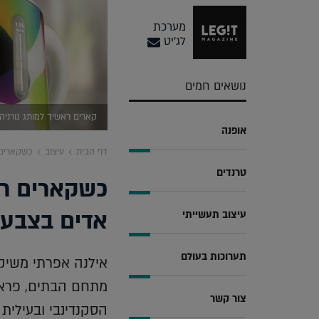
מערכת
לג'יט
נושאים חמים
קארים ראשיד למותג גורניה 
אופנה
דף הבית
עיצוב
כשקארים 
טרנדים
כשקארים רא
אדים בצבע
עיצוב תעשייתי
תערוכות בעולם
אילנה אפרתי משיקה
מתחם הבתים, פראט
צור קשר
הסקנדינבי ובעילי