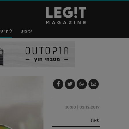
עיצוב
לייף סט
שלח
שתף
צייץ
שתף
בדואר
ב-
ב-
ב-
אלקטרוני
Whatsapp
Twitter
Facebook
02.12.2019 | 10:00
מאת