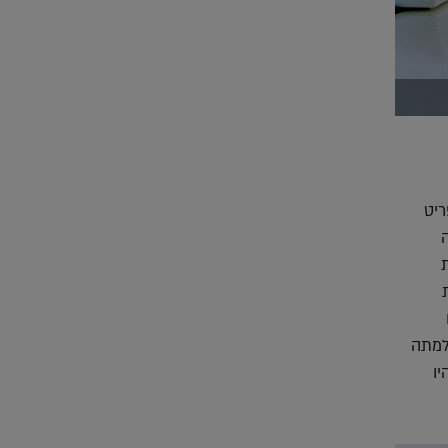
ריט
למתה
ו