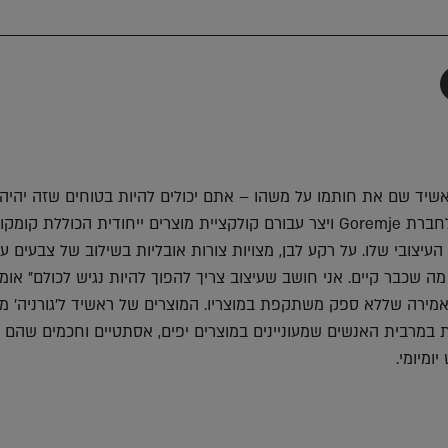
תף
-
Faceboo
T
יד שם את חותמו על משהו – אתם יכולים להיות בטוחים שזה יהיה 
לאחרונה, חבר ראשיד לחברת Goremje ויצר עבורם קולקציית מוצרים ייחודית הכוללת קומק
העיצובי שלו. על רקע לבן, מצויות צורות אובליות בשילוב של צבעים ע
ה שכבר קיים. אני חושב שעיצוב צריך להפוך להיות נגיש לכולם" אומ
מירה שללא ספק משתקפת במוצריו. המוצרים של ראשיד ל'גורניה' מ
 במרבית האנשים שמעוניינים במוצרים יפים, אסתטיים וחכמים שהם 
ומיומי.