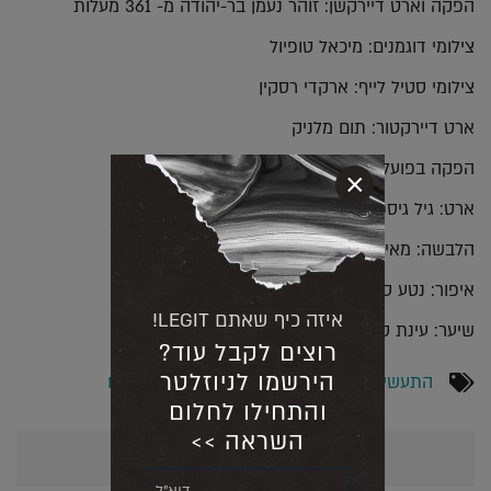
הפקה וארט דיירקשן: זוהר נעמן בר-יהודה מ- 361 מעלות
צילומי דוגמנים: מיכאל טופיול
צילומי סטיל לייף: ארקדי רסקין
ארט דיירקטור: תום מלניק
הפקה בפועל: דניאל
×
ארט: גיל גיספן
הלבשה: מאיה לבוביץ׳
איפור: נטע סקאלי
איזה כיף שאתם LEGIT!
שיער: עינת סברדלוף
רוצים לקבל עוד?
הירשמו לניוזלטר
התעשייה בקטנה
,
מסביב לעולם
,
צילום
,
פרסום
והתחילו לחלום
השראה >>
אולי יעניין אותך גם...