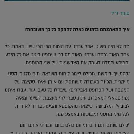
סופר זריז
איך התארגנתם בזמנים כאלה להפקה כל כך משובחת?
"זה לא היה פשוט, אבל עבדנו עם הצוות הכי הכי שיש. באמת. כל
אחד מאוד נרתם ועבדנו מאוד מסודר. שיתפנו בינינו את כל הידע
והמידע ולמדנו לעומק את הצבעוניות של שני המותגים.
"בהמשך, ביקשתי מכולם ליצור לוחות השראה. תום מלניק, הסט
מייקרית, הכינה בעבודה משותפת עם איתן ואיתי סקיצה של
המטבח ושל הפרופס (אביזרים) שיבדלו כל טעם. עוד, עבדו איתנו
נטע סקאלי המאפרת, עינת סברדלוף מעצבת השיער ומאיה
לבוביץ׳ המלבישה שיצאה מהקופסא והגיעה, בדרך לא דרך,
לכל מיני מחסני תלבושות באמצע סגר.
"כולם שותפו וגם דיברתי עם כולם בזום ועברתי איתם ועם
הצלמים, מיכאל טופיול, שעל צילום הדוגמנים, וארקדי רסקין על