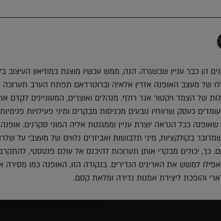
תף
-
Faceboo
T
ים הן כבר עניין שבשגרה. הנה, ממש עכשיו מוצגת במוזיאון העיצוב בלו
ועלו של מעצב האופנה אזדין אלאיה וברוטרדאם תפתח הערב תערוכה ל
ת של הצמד ויקטור אנד רולף. מנהלים ואוצרים, המעוניינים לקדם את
מדים כעסק שרווחיו נובעים מכניסות מבקרים ומיני פעילויות פנימיות,
 שאופנה ככל הנראה יוצרת עניין וממגנטת אליה המוני סקרנים. אופנה
דובר בקולקציות, מיני תלבושות ואביזרים נלווים של מעצבי על שלרובי
ם. כך, יכולים מבקרי אותן תערוכות להיכנס אל עולם פנטסטי, להתקרב 
אפילו למשש את האריגים הנדירים. בנקודה הזו, האופנה כמו מסירה א
רי והופכת ליצירת אמנות נדירה ומלאת קסם.