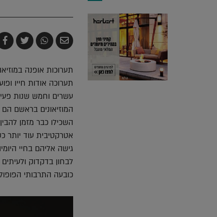
שלח
שתף
צייץ
ש
בדואר
ב-
ב-
ב
אלקטרוני
Whatsapp
witter
k
תערוכות אופנה במוזיאונ
תערוכה אודות חייו ופ
עשרים וחמש שנות פעילו
המוזיאונים בראשם הם עו
השכילו כבר מזמן להבין
אטרקטיבית עוד יותר כשמ
גישה אליהם בחיי היומיו
לבחון בדקדוק ולעיתים 
כובעה התרבותי הפופולא