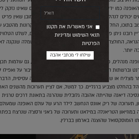
כות העיצוב מושכות אליהן לרב קהל ממוקד יותר, מקצועי המתעניין ספ
האופנה כמו ידידותיות יותר ולו בשל העובדה שאין אדם שאינו נזקק ל
 יכולים לנהל חיים שלמים מבלי להתעניין בעיצוב. כמובן שאין פריט 
ב בתוכו, החל מאבן הצור שהפכה לסכין ועד יישום עקרונות מהטבע ע
אני מאשר/ת את תקנון
ין רובנו ניתן פחות את הדעה לעט שבה אנחנו כותבים, לשלט הטלוויז
תנאי השימוש ומדיניות
נראה, החולצה שאנחנו בוחרים ללבוש לעבודה או השמלה שנקנה לאי
הפרטיות
ה יותר.
ופנה מנהלים, פרט לקולקציות ותצוגות אופנה עונתיות, גם עולמות תכן
רנט וברשתות החברתיות, הופך מעצב האופנה למאין גיבור על ואפילו לי
מר מצליח או שחקן כדורגל. כשמעורבת בעניין שערורייה עסיסית, הדבר
הל בהחלט מצביע ברגליים. כך למשל, אם לציין תערוכות מהשנים האחר
יכה דיאנה שהייתה אהובה גלובלית שנהרגה בתאונת דרכים טרגית ה
דון, תערוכה של ריק אוונס הנחשב לילד הרע של עולם האופנה שמעולם
במוזיאון הטריאנלה במילאנו ותערוכה של ג'אני ורסצ'ה שנרצח בפתח
ו הומוסקסואל שהוצגה בארמון בברלין.