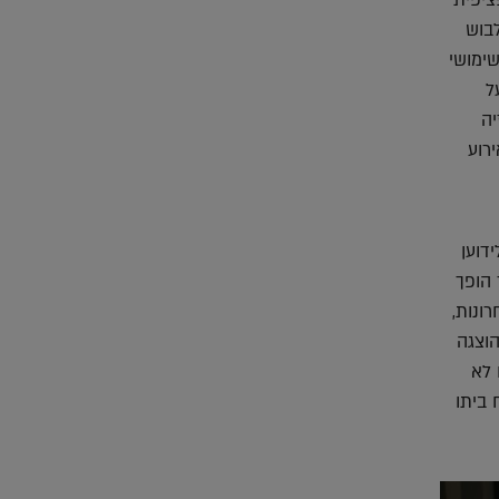
ציפית
לבוש
שימושי
ל
יה
רוע
דוען
 הופך
ונות,
וצגה
 לא
 ביתו