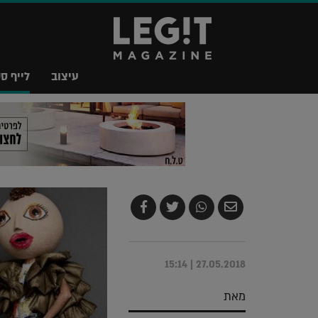
עיצוב
לייף סט
שלח
שתף
צייץ
שתף
בדואר
ב-
ב-
ב-
אלקטרוני
Whatsapp
Twitter
Facebook
27.05.2018 | 15:14
מאת