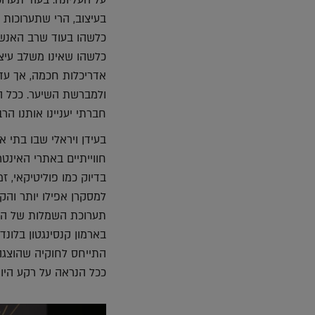
על העליונה. בעוד תערו
בעיצוב, הרי שתערוכות 
כלשהו בעוד שרב האנשים
כלשהו שאינו משלב עיצו
אדריכלות חכמה, אך עדי
ולמברשת השיער. ככל ה
חברתי יעניינו אותנו הרב
בעידן ויראלי שבו בתי א
חווייתיים באתרי האינט
בדיוק כמו פוליטיקאי, ז
למסקרן אפילו יותר והק
תערוכת השמלות של הנס
בארמון קנסינגטון בלונ
התייחס לחוקיה שהוצגה 
ככל הנראה על רקע היות