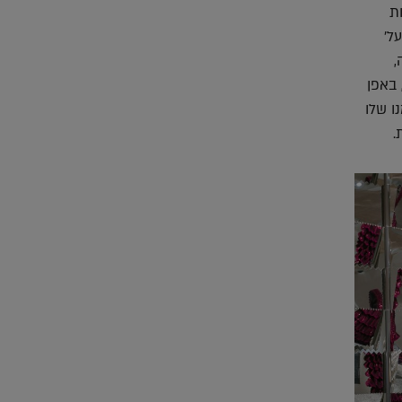
ת
ל'
,
באפן
ו שלו
.