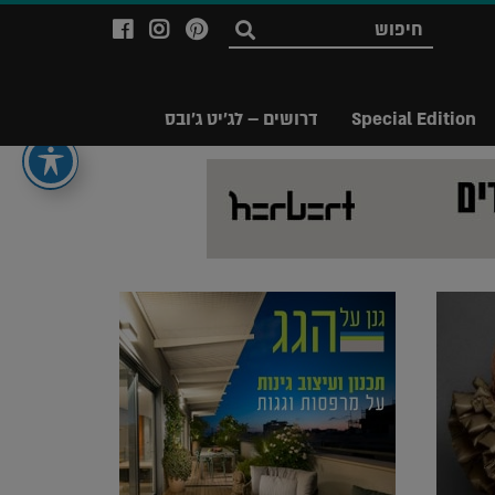
לעמוד
לעמוד
לעמוד
חפש
ה-
ה-
ה-
Facebook
Instagram
Ppinterest
של
של
של
Special Edition
דרושים – לג'יט ג'ובס
מגזין
מגזין
מגזין
לג'יט
לג'יט
לג'יט
Legit
Legit
Legit
Magazine
Magazine
Magazine