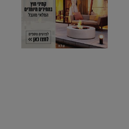
עיצוב עולמי - פריז
כל הדרך משוקולד בזיליקום ועד מוזיאון רודן – האייטם המלא |
04.04.2019