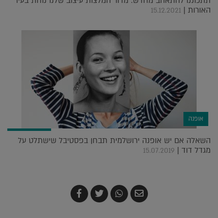
תתכוננו להתאהב מחדש: מדור המלצות עיצוב שלנו נוחת בעיר
האורות |
15.12.2021
אופנה
השאלה אם יש אופנה ירושלמית תבחן בפסטיבל שישתלט על
מגדל דוד |
15.07.2019
שלח
שתף
צייץ
שתף
בדואר
ב-
ב-
ב-
אלקטרוני
Whatsapp
Twitter
Facebook