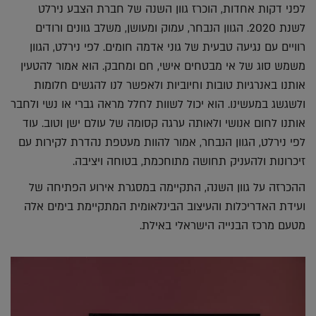
לפני דקות אחדות, הוכרז גוון השנה של חברת הצבע נירלט
לשנת 2020. הגוון הנבחר, עמוק ומעושן, משלב גוונים ורודים
רוויים עם נגיעה טבעית של גוני אדמה חומים. לפי נירלט, הגוון
משמש סוג של אי מבטחים אישי, חם ומחבק. הוא אמור להטעין
אותנו באנרגיות טובות וחיוביות ולאפשר לנו להגשים חלומות
ולשגשג במעשינו. הוא יכול לשוות לחלל מראה גברי או נשי ולחבר
אותנו לחום אנושי ולאותה ערגה קסומה של עולם ישן וטוב. עוד
לפי נירלט, הגוון הנבחר, אמור להוות מעטפת נהדרת לקירות עם
זיכרונות ולהעניק תחושה מתוחכמת, בטוחה ויציבה.
ההכרזה על גוון השנה, התקיימה במסגרת אירוע הפתיחה של
ועידת האדריכלות והעיצוב הבינלאומית המתקיימת בימים אלה
מטעם מרכז הבנייה הישראלי באילת.