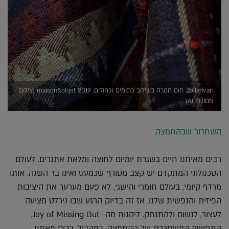
Zollanvari, חום חמרה בשילוב כתומים וכחולים, maison&objet 2019 (צילום
AETHION)
השחרור שבהחמצה
רבים מאיתנו חיים בשגרת יומיום לחוצה ומלאת אתגרים. לעולם
הטכנולוגי המתקדם יש קצב מטורף שכמעט ואינו בר השגה. אותו
מרדף קיומי, בעולם חומרי והישגי, לא פעם מערער את היציבות
הפיזית והנפשית שלנו. אז זה בדיוק הרגע שבו נירלט מציעה
לעצור, לנשום ולהתנתק. ליהנות מה- Joy of Missing Out,
התחושה המשחררת של ההחמצה. במקביל, רבים מאתנו