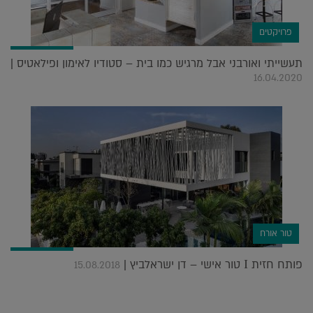
פרויקטים
תעשייתי ואורבני אבל מרגיש כמו בית – סטודיו לאימון ופילאטיס |
16.04.2020
טור אורח
פותח חזית Ι טור אישי – דן ישראלביץ |
15.08.2018