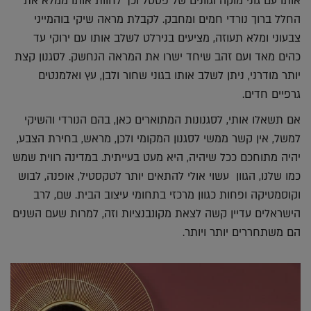
אותו עם גוני מוקה וגוונים של פסטל וכך לחוות אותו ממלא את
החלל ברוך נורדי חמים ומחבק. לקבלת מראה שיקי בוהמייני
צבעוני ומלא תעוזה, מציעים בנירלט לשלב אותו עם ירוקי עד
כהים מאד ועם זהב שיחד ישרו את המראה הנחשק. לסגנון קצת
יותר מודרני, ניתן לשלב אותו בגוני שחור ולבן, עץ ואלמנטים
גרפיים חדים.
אם תשאלו אותי, לסגנונות המתוארים כאן, בהם הנורדי והשיקי
למשל, אין קשר ממשי לסגנון המקומי ולכן, מראש, בחירת הצבע,
יהיה מתוחכם ככל שיהיה, היא מעט בעייתית. במדינה רווית שמש
כמו שלנו, הגוון עשוי אולי להתאים יותר לטקסטיל, אופנה, לבוש
וקוסמטיקה ופחות כגוון מרכזי בתחומי עיצוב הבית. שם, לרב
הישראלים עדיין קשה לצאת מקונבנציות וזה, למרות שעם השנים
הם משתחררים יותר ויותר.