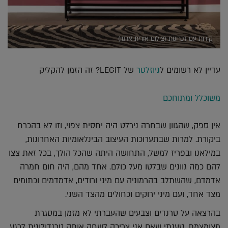
קירות עם זכרונות (צילום אורית ארנון)
עדיין לא רשומים ל
ניוזלטר
של LEGIT? זה הזמן להקליק
משוכלל ומתוחכם
אין ספק, שהגוון שבחרה נירלט היה יחסית צפוי, וזו לא בהכרח
ביקורת. למרות שבתערוכות העיצוב הבינלאומיות האחרונות,
במילאנו ובפריז למשל, התחושה היתה שהכל הולך, בכל זאת צצו
להם כמה גוונים שבלטו מעל כולם. אחד מהם, היה חום חמרה
אדמדם, שהשתלב בהרמוניה עם מיני ורודים, אדמדמים וכתומים
מצד אחד, ועם מיני ירוקים וכחולים מהצד השני.
בהרצאה על טרנדים וצבעים שהעברתי לא מזמן במסגרת
מצומצמת, טענתי שאם אני צריכה לשחק אותה טרנדולוגית לרגע,