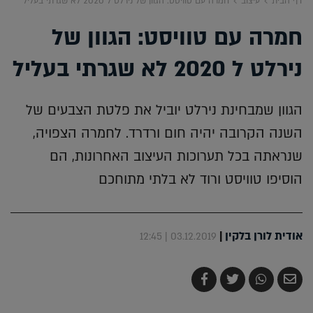
דף הבית
עיצוב
חמרה עם טוויסט: הגוון של נירלט ל 2020 לא שגרתי בעליל
חמרה עם טוויסט: הגוון של
נירלט ל 2020 לא שגרתי בעליל
הגוון שמבחינת נירלט יוביל את פלטת הצבעים של
השנה הקרובה יהיה חום ורדרד. לחמרה הצפויה,
שנראתה בכל תערוכות העיצוב האחרונות, הם
הוסיפו טוויסט ורוד לא בלתי מתוחכם
אודית לורן בלקין
|
03.12.2019 | 12:45
שלח
שתף
צייץ
שתף
בדואר
ב-
ב-
ב-
אלקטרוני
Whatsapp
Twitter
Facebook