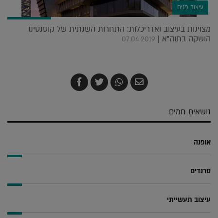
עיצוב פנים
מצוינות בעיצוב ואדריכלות: התחרות השנתית של קוסנטינו
הושקה בתוה"א |
07.04.2019
שלח
שתף
צייץ
שתף
בדואר
ב-
ב-
ב-
אלקטרוני
Whatsapp
Twitter
Facebook
נושאים חמים
אופנה
טרנדים
עיצוב תעשייתי