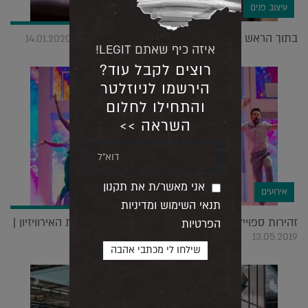
עיצוב פנים
בתוך הראש של האדריכל גל גאון: ריאיון בתמונות |
14.01.2020
איזה כיף שאתם LEGIT!
רוצים לקבל עוד?
הירשמו לניוזלטר
והתחילו לחלום
השראה >>
אני מאשר/ת את תקנון
אירועים
תנאי השימוש ומדיניות
זהירות ספויילרים: ככה זה ייראה מחר בערב על במת האירוויזיון |
הפרטיות
13.05.2019