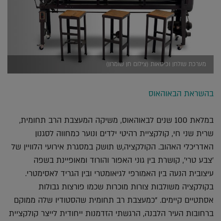
מערכת שולחן וכיסאות (צילום חן שומרון)
בהשראת הבאוהאוס
במלאת 100 שנים לבאוהאוס, משיקה המעצבת הרב תחומית,
שרית שני חי, קולקציית רהיטי ילדים ונוער כמחווה לסגנון
האדריכלי האהוב. הקולקציה,ש תושק במסגרת אירועי הלוויין של
'צבע טרי', קושרת בין גוני האפור והורוד ומאופיינת בשפה
עיצובית הנעה בין האמורפי לגיאומטרי ובין הגריד לאסימטרי.
בקולקציה משולבות צורות מוכרות שכמו פורצות גבולות
אסתטיים קיימים. "כמעצבת רב תחומית שהסטודיו שלה ממוקם
ברחובות העיר הלבנה, הרגשתי הזדמנות ייחודית לייצר קולקציית