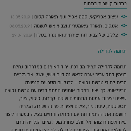
כתבות קשורות בתחום
עיצוב אפריקאי, סקס אפיל וגוף תאורה קסום |
13.05.2019
אננסים, תאורה גיאומטרית וצבעי אש לנשמה |
06.05.2019
צללים של צבע, רוח יצירתית ואוונגרד בסלון |
29.04.2019
תרומה לקהילה
תרומה לקהילה תמיד מבורכת. יריד האומנים במדרחוב נחלת
בנימין בתל אביב יארח לראשונה ביום ששי, 31/5, את גלריית
הבית לחולי טרשת נפוצה – לרגל יום הטרשת הנפוצה
הבינלאומי. כך, יציגו במקום אומנים המתמודדים עם טרשת נפוצה
שיציגו יצירות אמנות מתחומים שונים: קדרות, פיסול, ציור,
תכשיטנות, עיסת נייר, צילום ויצירות פרוזה ושירה. הגלריה
חושפת את ההתמודדות עם המחלה והחיים בצילה במטרה ליצור
שיח ולפתוח צוהר אל עולם פחות מוכר. מיזם הגלריה תורם
להעלאת המודעות הציבורית למחלה, לניפוץ המיתוסים סביבה