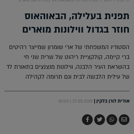
דף הבית
עיצוב
תפנית בעלילה, הבאוהאוס חוזר בגדול ווילונות מוארים
תפנית בעלילה, הבאוהאוס
חוזר בגדול ווילונות מוארים
הסטודיו המשפחתי של ארי שומרון שמייצר רהיטים
ברי קיימה, קולקציית ריהוט של שרית שני חי
בהשראת העיר הלבנה, ווילונות מנצנצים בתאורת לד
של עילית הלבשה לבית וגם תרומה לקהילה
אודית לורן בלקין
|
27.05.2019 | 10:00
שלח
שתף
צייץ
שתף
בדואר
ב-
ב-
ב-
אלקטרוני
Whatsapp
Twitter
Facebook