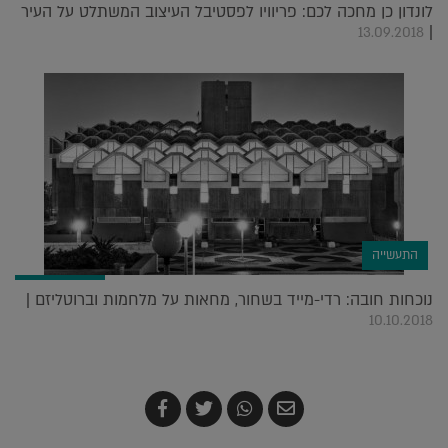
לונדון כן מחכה לכם: פריוויו לפסטיבל העיצוב המשתלט על העיר
|
13.09.2018
התעשייה
נוכחות חובה: רדי-מייד בשחור, מחאות על מלחמות וברוטליזם |
10.10.2018
שלח
שתף
צייץ
שתף
בדואר
ב-
ב-
ב-
אלקטרוני
Whatsapp
Twitter
Facebook