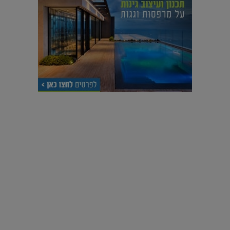
עיצוב עולמי - פריז
כל הדרך משוקולד בזיליקום ועד מוזיאון רודן – האייטם המלא |