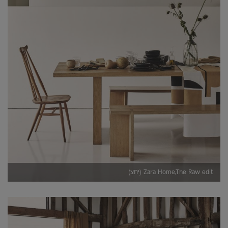
Zara Home,The Raw edit (יחצ)