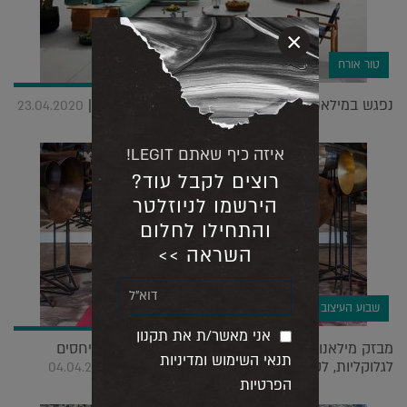
×
טור אורח
נפגש במילאנו? רק ב-2021. אפשר להתחיל לצפות |
23.04.2020
איזה כיף שאתם LEGIT!
רוצים לקבל עוד?
הירשמו לניוזלטר
והתחילו לחלום
השראה >>
שבוע העיצוב במילאנו
אני מאשר/ת את תקנון
מבזק מילאנו #6: מותגים הופכים אקטיביסטים ומתייחסים
תנאי השימוש ומדיניות
לגלוקליות, לקיימות ולקשר בין האדם והסביבה |
04.04.2019
הפרטיות