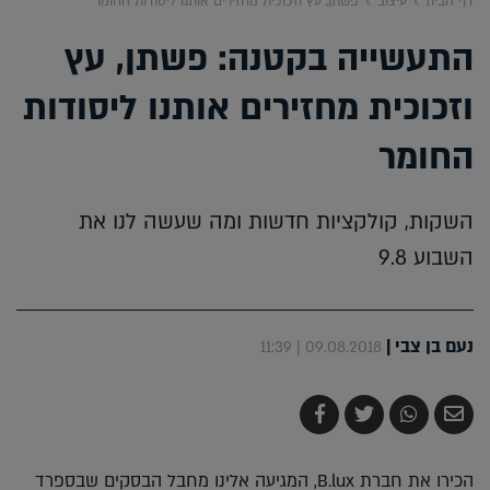
דף הבית
עיצוב
פשתן, עץ וזכוכית מחזירים אותנו ליסודות החומר
התעשייה בקטנה: פשתן, עץ
וזכוכית מחזירים אותנו ליסודות
החומר
השקות, קולקציות חדשות ומה שעשה לנו את
השבוע 9.8
נעם בן צבי
|
09.08.2018 | 11:39
שלח
שתף
צייץ
שתף
בדואר
ב-
ב-
ב-
אלקטרוני
Whatsapp
Twitter
Facebook
הכירו את חברת B.lux, המגיעה אלינו מחבל הבסקים שבספרד