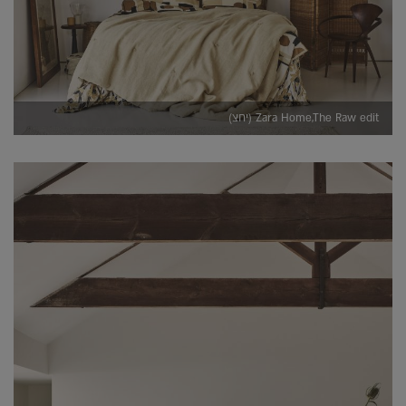
Zara Home,The Raw edit (יחצ)