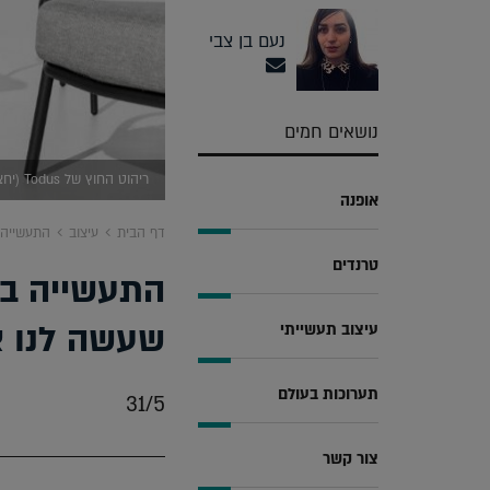
נעם בן צבי
נושאים חמים
ריהוט החוץ של Todus (יחצ)
אופנה
דף הבית
עיצוב
התעשייה 
טרנדים
התעשייה בק
שעשה לנו 
עיצוב תעשייתי
תערוכות בעולם
31/5
צור קשר