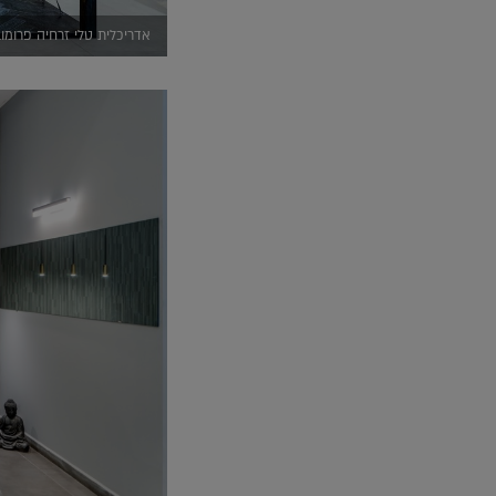
אדריכלית טלי זרחיה פרומוביץ, Swiss Systems (ליאור 