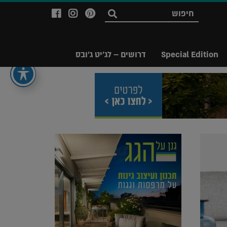
לעמוד
לעמוד
לעמוד
חפש
ה-
ה-
ה-
Facebook
Instagram
Ppinterest
של
של
של
Special Edition
דרושים – לג'יט ג'ובס
מגזין
מגזין
מגזין
לג'יט
לג'יט
לג'יט
Legit
Legit
Legit
Magazine
Magazine
Magazine