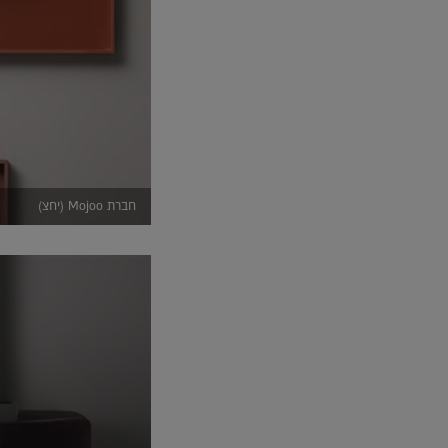
חברת Mojoo (יחצ)