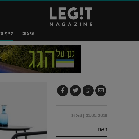
עיצוב
לייף סט
שלח
שתף
צייץ
שתף
בדואר
ב-
ב-
ב-
אלקטרוני
Whatsapp
Twitter
Facebook
31.05.2018 | 14:48
מאת