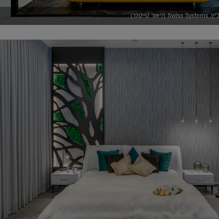
טייטלר)