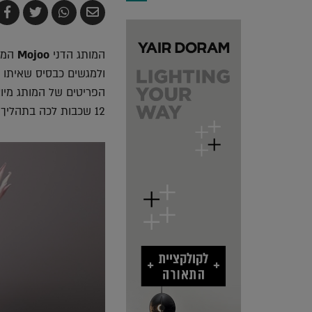
שלח
שתף
צייץ
ש
בדואר
ב-
ב-
ב
אלקטרוני
Whatsapp
witter
k
המותג הדני
Mojoo
המתמ
ולמגשים כבסיס שאיתו נ
הפריטים של המותג מיוצ
12 שכבות לכה בתהליך האורך ארבעים וחמישה ימים. את הקולקציה תמצאו בבוטיק SETI