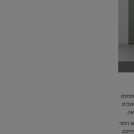
תפסים
עצבים
אה.
 רוחני
ויקט,